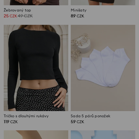
Žebrovaný top
Minišaty
25
49
CZK
89
CZK
CZK
Tričko s dlouhými rukávy
Sada 5 párů ponožek
119
59
CZK
CZK