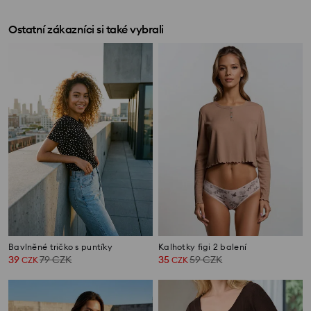
Ostatní zákazníci si také vybrali
Bavlněné tričko s puntíky
Kalhotky figi 2 balení
39
79
CZK
35
59
CZK
CZK
CZK