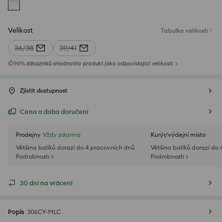
Velikost
Tabulka velikostí
36/38
39/41
96
%
zákazníků ohodnotilo produkt jako odpovídající velikosti
Zjistit dostupnost
Cena a doba doručení
Prodejny
Vždy zdarma
Kurýr/výdejní místo
Většina balíků dorazí do 4 pracovních dnů
Většina balíků dorazí do
Podrobnosti >
Podrobnosti >
30 dní na vrácení
Popis
306CY-MLC