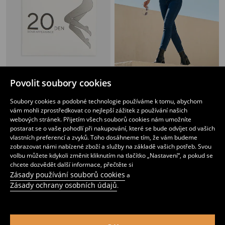
Punčocháče 20 DEN
Džíny skinny
Povolit soubory cookies
49
99
CZK
149
219
CZK
CZK
CZK
Soubory cookies a podobné technologie používáme k tomu, abychom
vám mohli zprostředkovat co nejlepší zážitek z používání našich
webových stránek. Přijetím všech souborů cookies nám umožníte
postarat se o vaše pohodlí při nakupování, které se bude odvíjet od vašich
vlastních preferencí a zvyků. Toho dosáhneme tím, že vám budeme
zobrazovat námi nabízené zboží a služby na základě vašich potřeb. Svou
volbu můžete kdykoli změnit kliknutím na tlačítko „Nastavení“, a pokud se
chcete dozvědět další informace, přečtěte si
Zásady používání souborů cookies
a
Zásady ochrany osobních údajů
.