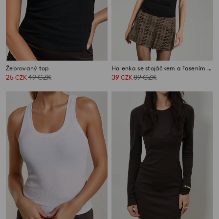
Žebrovaný top
Halenka se stojáčkem a řasením po stranách
25
49
CZK
39
89
CZK
CZK
CZK