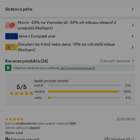
Složení a péče
Navíc -20% na Výprodej až -50% při nákupu alespoň 2
produktů (Nařízení)
Jsme z Evropské unie
Doručení do 4 dnů nebo sleva -15% na váš další nákup
(Nařízení)
Recenze produktu
(
36
)
Zobrazit recenze
Všechny recenze jsou ověřené.
Jak funguje hodnocení?
Seděl produkt dobře?
5/5
menší
0
%
ideální
96
%
větší
4
%
2026-08-06
barva
:
vícebarevná
zakoupená velikost
:
36H
Věrné velikosti
:
ideální
Velmi cool
Užitečné
(
0
)
Zobrazit originál