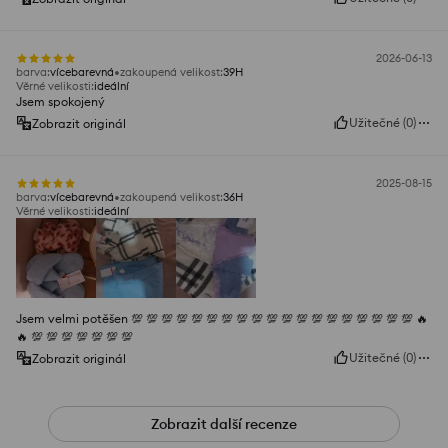
2026-06-13
barva
:
vícebarevná
zakoupená velikost
:
39H
Věrné velikosti
:
ideální
Jsem spokojený
Užitečné
(
0
)
Zobrazit originál
2025-08-15
barva
:
vícebarevná
zakoupená velikost
:
36H
Věrné velikosti
:
ideální
Jsem velmi potěšen 💯 💯 💯 💯 💯 💯 💯 💯 💯 💯 💯 💯 💯 💯 💯 💯 💯 💯 💯 🔥
🔥 💯 💯 💯 💯 💯 💯 💯
Užitečné
(
0
)
Zobrazit originál
Zobrazit další recenze