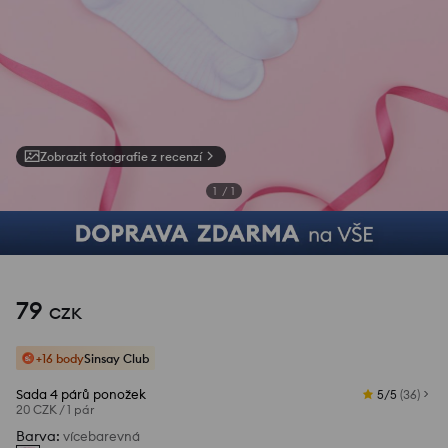
Zobrazit fotografie z recenzí
1
/
1
79
CZK
+16 body
Sinsay Club
Sada 4 párů ponožek
5/5
(
36
)
20 CZK
/
1 pár
Barva
:
vícebarevná