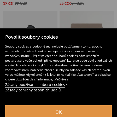
39
99
CZK
25
59
CZK
CZK
CZK
Povolit soubory cookies
Soubory cookies a podobné technologie používáme k tomu, abychom
vám mohli zprostředkovat co nejlepší zážitek z používání našich
webových stránek. Přijetím všech souborů cookies nám umožníte
postarat se o vaše pohodlí při nakupování, které se bude odvíjet od vašich
vlastních preferencí a zvyků. Toho dosáhneme tím, že vám budeme
zobrazovat námi nabízené zboží a služby na základě vašich potřeb. Svou
volbu můžete kdykoli změnit kliknutím na tlačítko „Nastavení“, a pokud se
chcete dozvědět další informace, přečtěte si
Zásady používání souborů cookies
a
Sponka do vlasů s květinovým motivem
Žebrované cyklistické šortky s bavlnou
Zásady ochrany osobních údajů
.
59
85
CZK
CZK
OK