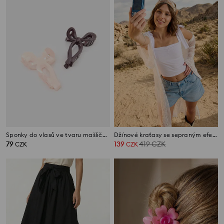
Sponky do vlasů ve tvaru mašliček 2 pack
Džínové kraťasy se sepraným efektem
79
139
419
CZK
CZK
CZK