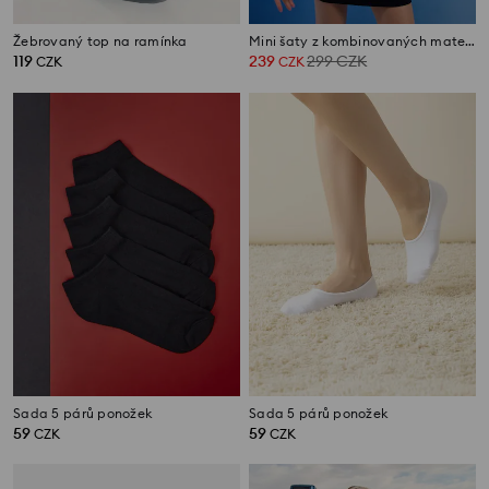
Žebrovaný top na ramínka
Mini šaty z kombinovaných materiálů s výšivkou na rukávu
119
239
299
CZK
CZK
CZK
Sada 5 párů ponožek
Sada 5 párů ponožek
59
59
CZK
CZK