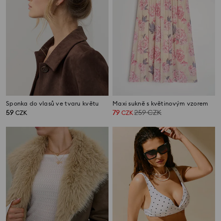
Sponka do vlasů ve tvaru květu
Maxi sukně s květinovým vzorem
59
79
259
CZK
CZK
CZK