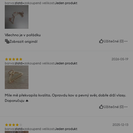
barva
:
zlatá
zakoupená velikost
:
Jeden produkt
Všechno je v pořádku
Užitečné
(
0
)
Zobrazit originál
2026-05-19
barva
:
zlatá
zakoupená velikost
:
Jeden produkt
Mile mě překvapila kvalita. Opravdu kov a pevný svěr, dobře drží vlasy.
Doporučuju 🔥
Užitečné
(
0
)
2025-12-13
barva
:
zlatá
zakoupená velikost
:
Jeden produkt