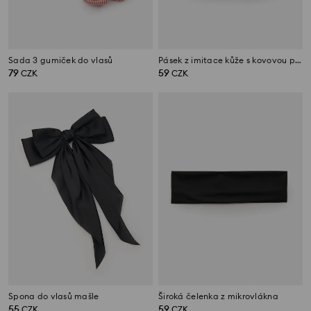
Sada 3 gumiček do vlasů
Pásek z imitace kůže s kovovou přezkou
79
59
CZK
CZK
Spona do vlasů mašle
Široká čelenka z mikrovlákna
55
59
CZK
CZK