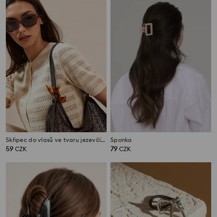
Skřipec do vlasů ve tvaru jezevčíka
Sponka
59
79
CZK
CZK