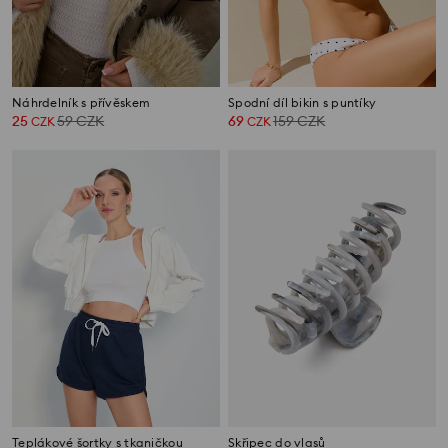
Náhrdelník s přívěskem
Spodní díl bikin s puntíky
25
59
CZK
69
159
CZK
CZK
CZK
Teplákové šortky s tkaničkou
Skřipec do vlasů