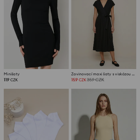
Minišaty
Zavinovací maxi šaty s viskózou a příměsí lnu
119
159
359
CZK
CZK
CZK