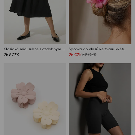
Klasická midi sukně s ozdobným zavazováním
Sponka do vlasů ve tvaru květu
259
25
59
CZK
CZK
CZK