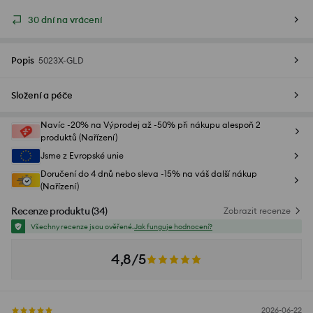
30 dní na vrácení
Popis
5023X-GLD
Složení a péče
Navíc -20% na Výprodej až -50% při nákupu alespoň 2
produktů (Nařízení)
Jsme z Evropské unie
Doručení do 4 dnů nebo sleva -15% na váš další nákup
(Nařízení)
Recenze produktu
(
34
)
Zobrazit recenze
Všechny recenze jsou ověřené.
Jak funguje hodnocení?
4,8/5
2026-06-22