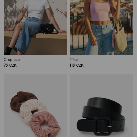
Crop top
Tílko
79
119
CZK
CZK