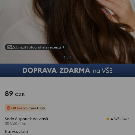
Zobrazit fotografie z recenzí
1
/
4
89
CZK
+18 body
Sinsay Club
Sada 3 sponek do vlasů
4,8/5
(
34
)
30 CZK
/
1 ks
Barva
:
zlatá