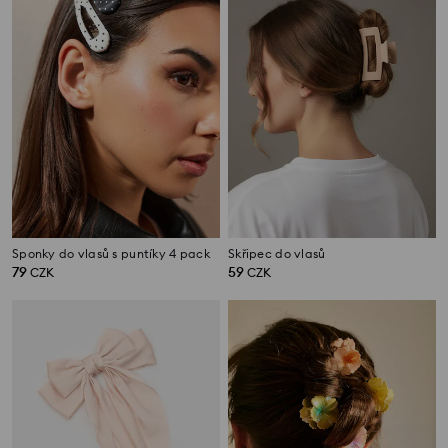
Sponky do vlasů s puntíky 4 pack
Skřipec do vlasů
79
59
CZK
CZK