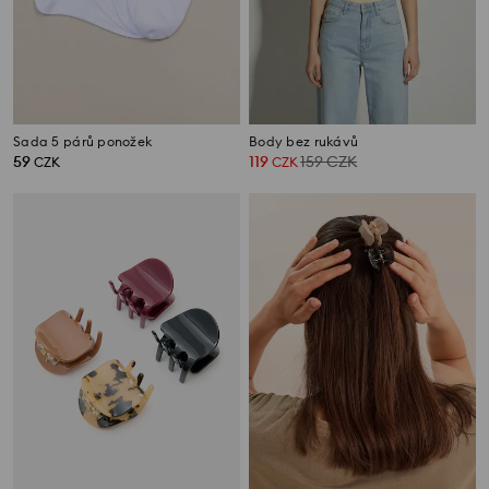
Sada 5 párů ponožek
Body bez rukávů
59
119
159
CZK
CZK
CZK