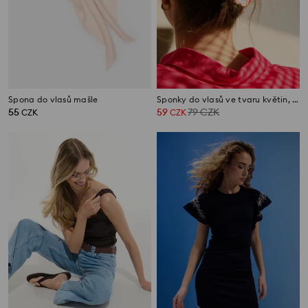
Spona do vlasů mašle
Sponky do vlasů ve tvaru květin, 4 balení
55
59
79
CZK
CZK
CZK