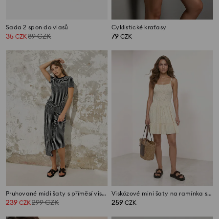
Sada 2 spon do vlasů
Cyklistické kraťasy
35
89
CZK
79
CZK
CZK
Pruhované midi šaty s příměsí viskózy
Viskózové mini šaty na ramínka s puntíkovaným vzorem
239
299
CZK
259
CZK
CZK