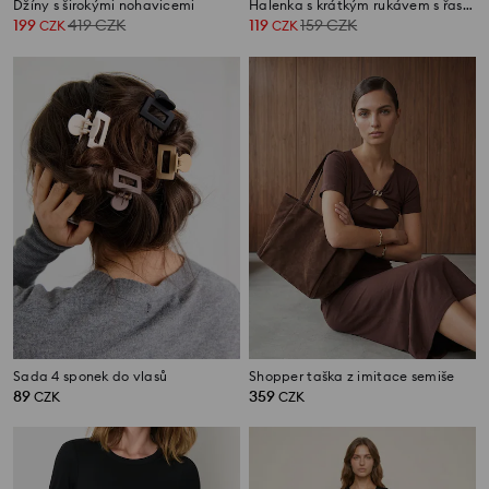
Džíny s širokými nohavicemi
Halenka s krátkým rukávem s řasením po stranách s viskózou
199
419
CZK
119
159
CZK
CZK
CZK
Sada 4 sponek do vlasů
Shopper taška z imitace semiše
89
359
CZK
CZK