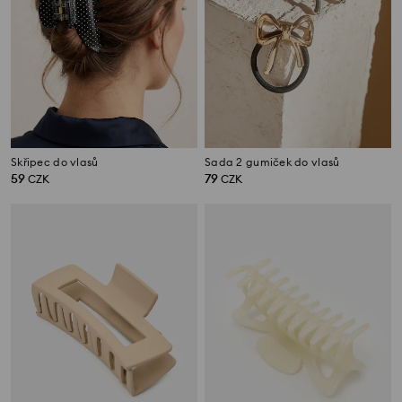
Skřipec do vlasů
Sada 2 gumiček do vlasů
59
79
CZK
CZK