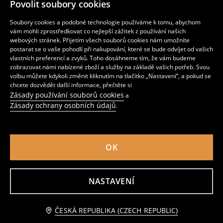
Povolit soubory cookies
59
79
CZK
55
159
CZK
CZK
CZK
Soubory cookies a podobné technologie používáme k tomu, abychom
vám mohli zprostředkovat co nejlepší zážitek z používání našich
webových stránek. Přijetím všech souborů cookies nám umožníte
postarat se o vaše pohodlí při nakupování, které se bude odvíjet od vašich
vlastních preferencí a zvyků. Toho dosáhneme tím, že vám budeme
zobrazovat námi nabízené zboží a služby na základě vašich potřeb. Svou
volbu můžete kdykoli změnit kliknutím na tlačítko „Nastavení“, a pokud se
chcete dozvědět další informace, přečtěte si
Zásady používání souborů cookies
a
Zásady ochrany osobních údajů
.
OK
Sada 3 triček
Bavlněná trička s potiskem Pokémon 2 pack
69
159
CZK
139
159
CZK
CZK
CZK
NASTAVENÍ
Přidat do košíku
ČESKÁ REPUBLIKA (CZECH REPUBLIC)
119 CZK