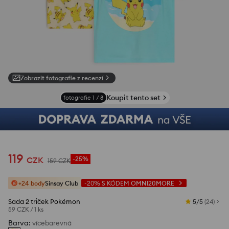
Zobrazit fotografie z recenzí
Koupit tento set
fotografie
1
/
8
119
CZK
-25%
159
CZK
+24 body
Sinsay Club
-20%
S KÓDEM
OMNI20MORE
Sada 2 triček Pokémon
5/5
(
24
)
59 CZK
/
1 ks
Barva
:
vícebarevná