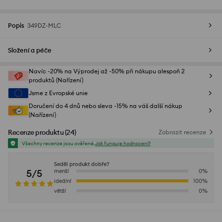
Popis
349DZ-MLC
Složení a péče
Navíc -20% na Výprodej až -50% při nákupu alespoň 2
produktů (Nařízení)
Jsme z Evropské unie
Doručení do 4 dnů nebo sleva -15% na váš další nákup
(Nařízení)
Recenze produktu
(
24
)
Zobrazit recenze
Všechny recenze jsou ověřené.
Jak funguje hodnocení?
Seděl produkt dobře?
5/5
menší
0
%
ideální
100
%
větší
0
%