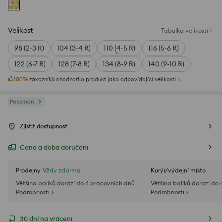
Velikost
Tabulka velikostí
98 (2-3 R)
104 (3-4 R)
110 (4-5 R)
116 (5-6 R)
122 (6-7 R)
128 (7-8 R)
134 (8-9 R)
140 (9-10 R)
100
%
zákazníků ohodnotilo produkt jako odpovídající velikosti
Pokemon
Zjistit dostupnost
Cena a doba doručení
Prodejny
Vždy zdarma
Kurýr/výdejní místo
Většina balíků dorazí do 4 pracovních dnů
Většina balíků dorazí do
Podrobnosti >
Podrobnosti >
30 dní na vrácení