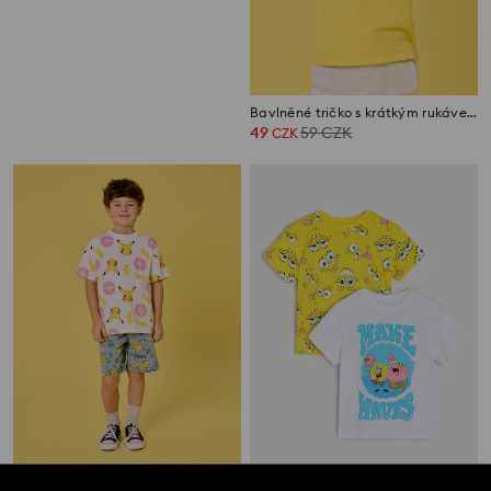
Bavlněná trička s potiskem Pokémon 2 pack
Bavlněné tričko s krátkým rukávem Pokémon
119
159
CZK
49
59
CZK
CZK
CZK
Tričko s potiskem Pokémon
Bavlněná trička s potiskem 2 pack SpongeBob SquarePants