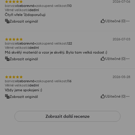
2026-07-06
barva
:
vícebarevná
zakoupená velikost
:
110
Věrné velikosti
:
ideální
Čtyři vřele 🚀doporučuji
Užitečné
(
0
)
Zobrazit originál
2026-07-03
barva
:
vícebarevná
zakoupená velikost
:
122
Věrné velikosti
:
ideální
Má skvělý materiál a vzor je skvělý. Byla tam velká radost :)
Užitečné
(
0
)
Zobrazit originál
2026-05-28
barva
:
vícebarevná
zakoupená velikost
:
116
Věrné velikosti
:
ideální
Vždy jsme spokojeni :)
Užitečné
(
0
)
Zobrazit originál
Zobrazit další recenze