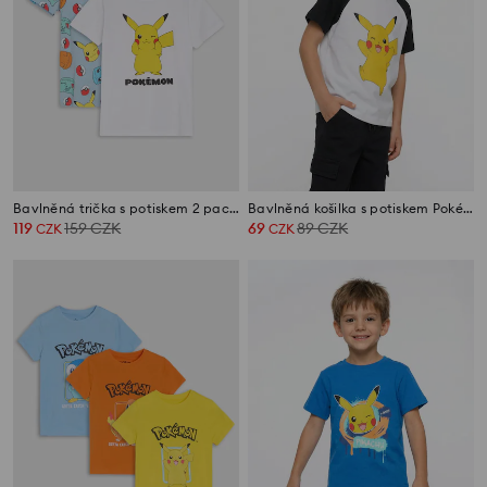
Bavlněná trička s potiskem 2 pack Pokémon
Bavlněná košilka s potiskem Pokémon
119
159
CZK
69
89
CZK
CZK
CZK