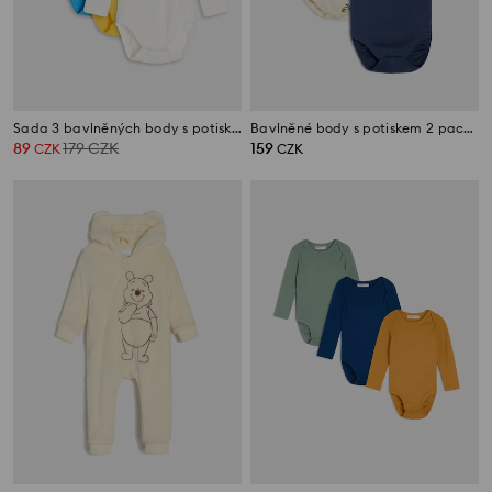
Sada 3 bavlněných body s potiskem
Bavlněné body s potiskem 2 pack Mickey and Donald
89
179
CZK
159
CZK
CZK