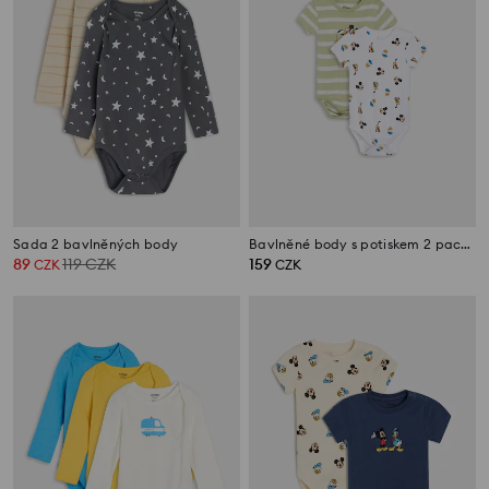
Sada 2 bavlněných body
Bavlněné body s potiskem 2 pack Mickey and Donald
89
119
CZK
159
CZK
CZK