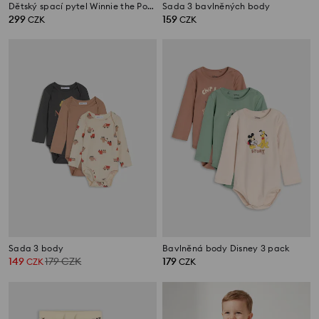
Dětský spací pytel Winnie the Pooh
Sada 3 bavlněných body
299
159
CZK
CZK
Sada 3 body
Bavlněná body Disney 3 pack
149
179
CZK
179
CZK
CZK