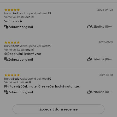
2026-04-28
barva
:
šedá
zakoupená velikost
:
92
Věrné velikosti
:
ideální
Velmi cool🔥
Užitečné
(
0
)
Zobrazit originál
2026-01-21
barva
:
šedá
zakoupená velikost
:
92
Věrné velikosti
:
ideální
👍️Doporučuji krásný vzor
Užitečné
(
0
)
Zobrazit originál
2026-01-18
barva
:
šedá
zakoupená velikost
:
92
Věrné velikosti
:
větší
Plní to svůj účel, materiál se večer hodně natahuje.
Užitečné
(
0
)
Zobrazit originál
Zobrazit další recenze