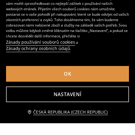
vám mohli zprostředkovat co nejlepší zážitek z používání našich
Bavlněné body Mickey Mouse
Sada 5 kusů bavlněných body
webových stránek. Přijetím všech souborů cookies nám umožníte
89
259
CZK
CZK
postarat se o vaše pohodlí při nakupování, které se bude odvíjet od vašich
vlastních preferencí a zvyků. Toho dosáhneme tím, že vám budeme
zobrazovat námi nabízené zboží a služby na základě vašich potřeb. Svou
volbu můžete kdykoli změnit kliknutím na tlačítko „Nastavení“, a pokud se
chcete dozvědět další informace, přečtěte si
Zásady používání souborů cookies
a
Zásady ochrany osobních údajů
.
OK
NASTAVENÍ
Upozorněte mě
Prúžkované body 3 pack
Bavlněné body
ČESKÁ REPUBLIKA (CZECH REPUBLIC)
149
179
CZK
69
89
CZK
CZK
CZK