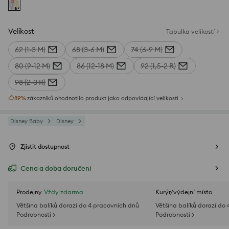
Velikost
Tabulka velikostí
62 (1-3 M)
68 (3-6 M)
74 (6-9 M)
80 (9-12 M)
86 (12-18 M)
92 (1,5-2 R)
98 (2-3 R)
89
%
zákazníků ohodnotilo produkt jako odpovídající velikosti
Disney Baby
Disney
Zjistit dostupnost
Cena a doba doručení
Prodejny
Vždy zdarma
Kurýr/výdejní místo
Většina balíků dorazí do 4 pracovních dnů
Většina balíků dorazí do
Podrobnosti >
Podrobnosti >