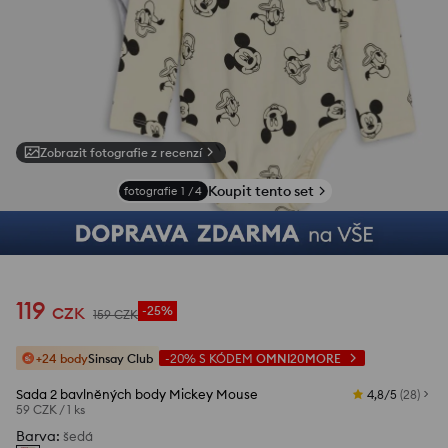
Zobrazit fotografie z recenzí
Koupit tento set
fotografie
1
/
4
119
CZK
-25%
159
CZK
+24 body
Sinsay Club
-20%
S KÓDEM
OMNI20MORE
Sada 2 bavlněných body Mickey Mouse
4,8/5
(
28
)
59 CZK
/
1 ks
Barva
:
šedá