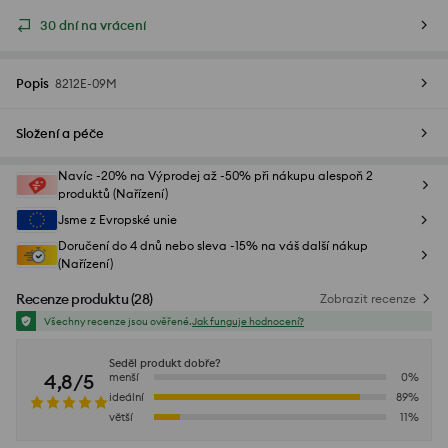
30 dní na vrácení
Popis
8212E-09M
Složení a péče
Navíc -20% na Výprodej až -50% při nákupu alespoň 2
produktů (Nařízení)
Jsme z Evropské unie
Doručení do 4 dnů nebo sleva -15% na váš další nákup
(Nařízení)
Recenze produktu
(
28
)
Zobrazit recenze
Všechny recenze jsou ověřené.
Jak funguje hodnocení?
Seděl produkt dobře?
4,8/5
menší
0
%
ideální
89
%
větší
11
%