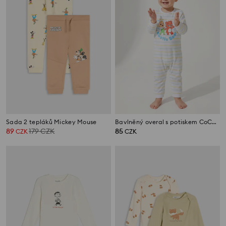
Sada 2 tepláků Mickey Mouse
Bavlněný overal s potiskem CoComelon
89
179
CZK
85
CZK
CZK