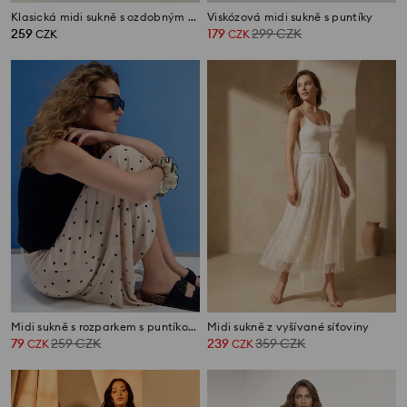
Klasická midi sukně s ozdobným zavazováním
Viskózová midi sukně s puntíky
259
179
299
CZK
CZK
CZK
Midi sukně s rozparkem s puntíkovaným vzorem
Midi sukně z vyšívané síťoviny
79
259
CZK
239
359
CZK
CZK
CZK