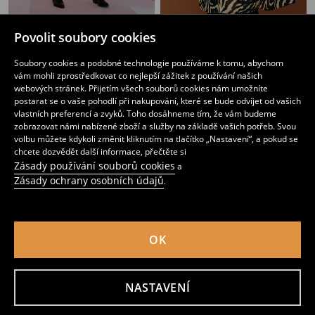
Krajkované maxi šaty s volány
Midi sukně
Povolit soubory cookies
139
359
CZK
359
CZK
CZK
Soubory cookies a podobné technologie používáme k tomu, abychom
vám mohli zprostředkovat co nejlepší zážitek z používání našich
webových stránek. Přijetím všech souborů cookies nám umožníte
postarat se o vaše pohodlí při nakupování, které se bude odvíjet od vašich
vlastních preferencí a zvyků. Toho dosáhneme tím, že vám budeme
zobrazovat námi nabízené zboží a služby na základě vašich potřeb. Svou
volbu můžete kdykoli změnit kliknutím na tlačítko „Nastavení“, a pokud se
chcete dozvědět další informace, přečtěte si
Zásady používání souborů cookies
a
Zásady ochrany osobních údajů
.
OK
Rozšířená midi sukně s viskózou a květinovým motivem
Rozšířená bavlněná midi sukně s květinovým vzorem
259
239
299
CZK
CZK
CZK
NASTAVENÍ