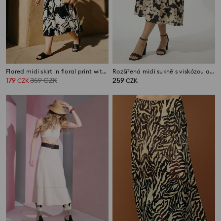
Flared midi skirt in floral print with viscose and linen blend
Rozšířená midi sukně s viskózou a květinovým vzorem
179
359
CZK
259
CZK
CZK