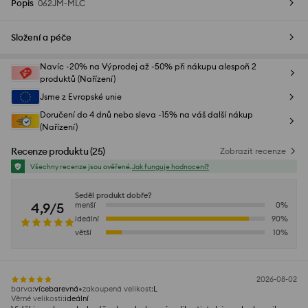
Popis
062JM-MLC
Složení a péče
Navíc -20% na Výprodej až -50% při nákupu alespoň 2
produktů (Nařízení)
Jsme z Evropské unie
Doručení do 4 dnů nebo sleva -15% na váš další nákup
(Nařízení)
Recenze produktu
(
25
)
Zobrazit recenze
Všechny recenze jsou ověřené.
Jak funguje hodnocení?
Seděl produkt dobře?
4,9/5
menší
0
%
ideální
90
%
větší
10
%
2026-08-02
barva
:
vícebarevná
zakoupená velikost
:
L
Věrné velikosti
:
ideální