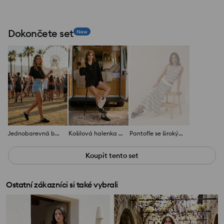
Dokončete set
New
Jednobarevná bavlněná halenka s krátkým rukávem
Košilová halenka s nabíranými rukávy s viskózou a příměsí lnu
Pantofle se širokým páskem z imitace kůže
Koupit tento set
Ostatní zákazníci si také vybrali