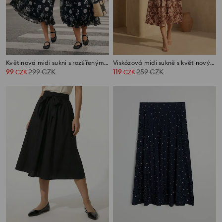
Květinová midi sukni s rozšířeným střihem
Viskózová midi sukně s květinovým vzorem
99
299
CZK
119
259
CZK
CZK
CZK