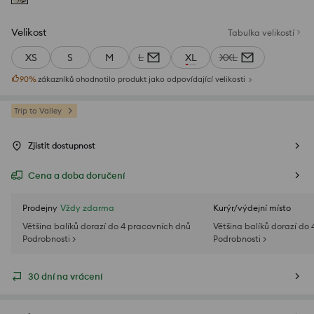
Velikost
Tabulka velikostí
XS
S
M
L
XL
XXL
90
%
zákazníků ohodnotilo produkt jako odpovídající velikosti
Trip to Valley
Zjistit dostupnost
Cena a doba doručení
Prodejny
Vždy zdarma
Kurýr/výdejní místo
Většina balíků dorazí do 4 pracovních dnů
Většina balíků dorazí do
Podrobnosti >
Podrobnosti >
30 dní na vrácení