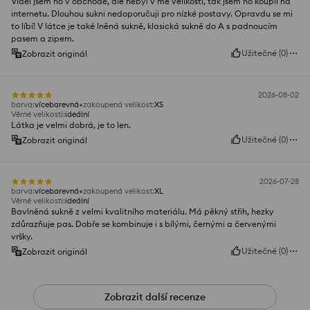
Viděl jsem ho v obchodě, ale nebyl v mé velikosti, tak jsem ho koupil na
internetu. Dlouhou sukni nedoporučuji pro nízké postavy. Opravdu se mi
to líbí! V látce je také lněná sukně, klasická sukně do A s padnoucím
pasem a zipem.
Užitečné
(
0
)
Zobrazit originál
2026-08-02
barva
:
vícebarevná
zakoupená velikost
:
XS
Věrné velikosti
:
ideální
Látka je velmi dobrá, je to len.
Užitečné
(
0
)
Zobrazit originál
2026-07-28
barva
:
vícebarevná
zakoupená velikost
:
XL
Věrné velikosti
:
ideální
Bavlněná sukně z velmi kvalitního materiálu. Má pěkný střih, hezky
zdůrazňuje pas. Dobře se kombinuje i s bílými, černými a červenými
vršky.
Užitečné
(
0
)
Zobrazit originál
Zobrazit další recenze