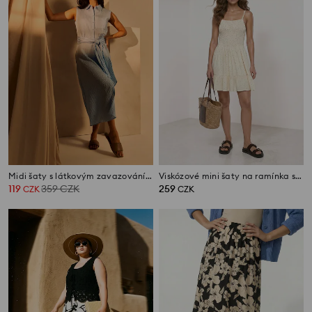
Midi šaty s látkovým zavazováním a viskózou
Viskózové mini šaty na ramínka s puntíkovaným vzorem
119
359
CZK
259
CZK
CZK