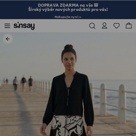
DOPRAVA ZDARMA na vše 🎒
Široký výběr nových produktů pro vás!
Nakupujte nyní >>