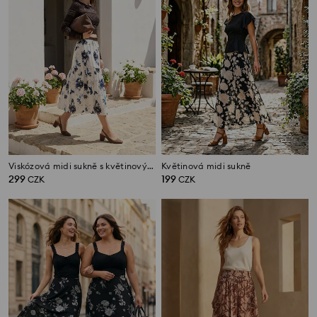
Viskózová midi sukně s květinovým vzorem a páskem
Květinová midi sukně
299
199
CZK
CZK