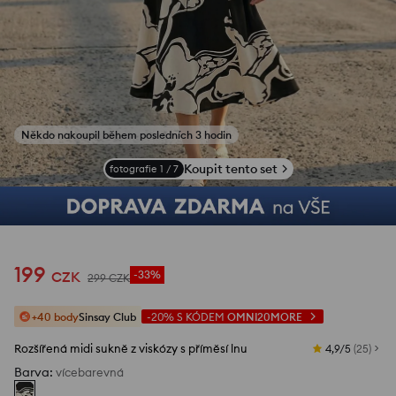
Někdo nakoupil během posledních 3 hodin
Koupit tento set
fotografie
1
/
7
199
CZK
-33%
299
CZK
+40 body
Sinsay Club
-20%
S KÓDEM
OMNI20MORE
Rozšířená midi sukně z viskózy s příměsí lnu
4,9/5
(
25
)
Barva
:
vícebarevná