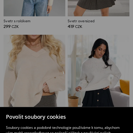
Svetr s rolákem
Svetr oversized
299
419
CZK
CZK
Povolit soubory cookies
Svetr
Svetr
159
299
CZK
419
Soubory cookies a podobné technologie používáme k tomu, abychom
CZK
CZK
vám mohli zprostředkovat co nejlepší zážitek z používání našich