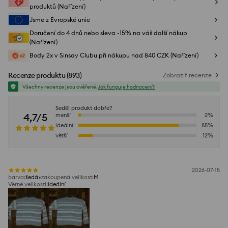
produktů (Nařízení)
Jsme z Evropské unie
Doručení do 4 dnů nebo sleva -15% na váš další nákup
(Nařízení)
Body 2x v Sinsay Clubu při nákupu nad 840 CZK (Nařízení)
Recenze produktu
(
893
)
Zobrazit recenze
Všechny recenze jsou ověřené.
Jak funguje hodnocení?
Seděl produkt dobře?
4,7/5
menší
2
%
ideální
85
%
větší
12
%
2026-07-15
barva
:
šedá
zakoupená velikost
:
M
Věrné velikosti
:
ideální