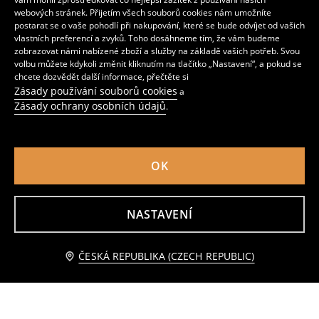
webových stránek. Přijetím všech souborů cookies nám umožníte
postarat se o vaše pohodlí při nakupování, které se bude odvíjet od vašich
vlastních preferencí a zvyků. Toho dosáhneme tím, že vám budeme
zobrazovat námi nabízené zboží a služby na základě vašich potřeb. Svou
volbu můžete kdykoli změnit kliknutím na tlačítko „Nastavení“, a pokud se
chcete dozvědět další informace, přečtěte si
Zásady používání souborů cookies
a
Zásady ochrany osobních údajů
.
OK
NASTAVENÍ
Svetr
Pruhovaný svetr
119
419
CZK
219
359
CZK
CZK
CZK
Upozorněte mě
ČESKÁ REPUBLIKA (CZECH REPUBLIC)