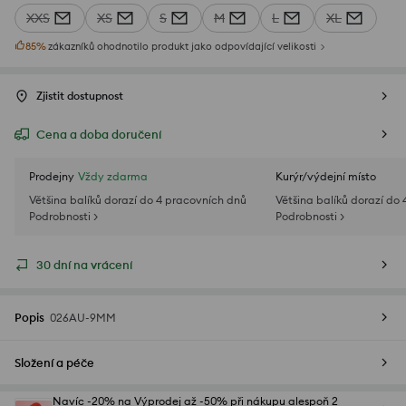
XXS
XS
S
M
L
XL
85
%
zákazníků ohodnotilo produkt jako odpovídající velikosti
Zjistit dostupnost
Cena a doba doručení
Prodejny
Vždy zdarma
Kurýr/výdejní místo
Většina balíků dorazí do 4 pracovních dnů
Většina balíků dorazí do
Podrobnosti >
Podrobnosti >
30 dní na vrácení
Popis
026AU-9MM
Složení a péče
Navíc -20% na Výprodej až -50% při nákupu alespoň 2