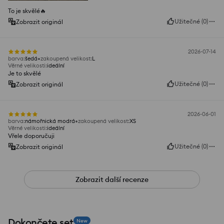
To je skvělé🔥
Užitečné
(
0
)
Zobrazit originál
2026-07-14
barva
:
šedá
zakoupená velikost
:
L
Věrné velikosti
:
ideální
Je to skvělé
Užitečné
(
0
)
Zobrazit originál
2026-06-01
barva
:
námořnická modrá
zakoupená velikost
:
XS
Věrné velikosti
:
ideální
Vřele doporučuji
Užitečné
(
0
)
Zobrazit originál
Zobrazit další recenze
Dokončete set
New