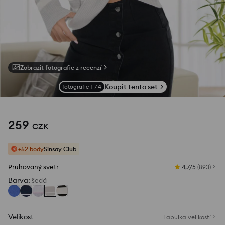
Zobrazit fotografie z recenzí
Koupit tento set
fotografie
1
/
4
259
CZK
+52 body
Sinsay Club
Pruhovaný svetr
4,7/5
(
893
)
Barva
:
šedá
Velikost
Tabulka velikostí