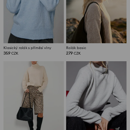
Klasický rolák s příměsí vlny
Rolák basic
359
279
CZK
CZK