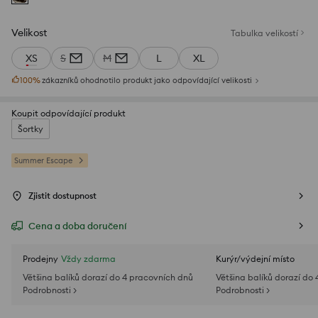
Velikost
Tabulka velikostí
XS
S
M
L
XL
100
%
zákazníků ohodnotilo produkt jako odpovídající velikosti
Koupit odpovídající produkt
Šortky
Summer Escape
Zjistit dostupnost
Cena a doba doručení
Prodejny
Vždy zdarma
Kurýr/výdejní místo
Většina balíků dorazí do 4 pracovních dnů
Většina balíků dorazí do
Podrobnosti >
Podrobnosti >