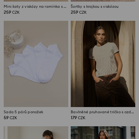
Mini šaty z viskózy na ramínka s volánem
Šortky s krajkou s viskózou
259
259
CZK
CZK
Sada 5 párů ponožek
Bavlněné pruhované tričko s ozdobným lemem u výstřihu a rukávů
59
179
CZK
CZK