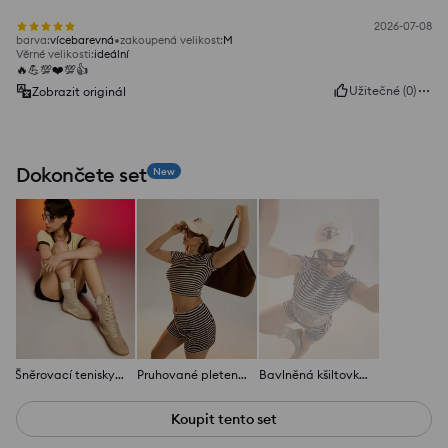
2026-07-08
barva
:
vícebarevná
zakoupená velikost
:
M
Věrné velikosti
:
ideální
🔥💪💯❤️💯👍️
Užitečné
(
0
)
Zobrazit originál
Dokončete set
New
Šněrovací tenisky s vysokým svrškem
Pruhované pletené šortky
Bavlněná kšiltovka s výšivkou psa
Koupit tento set