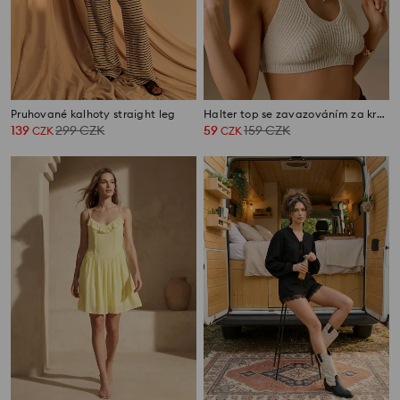
Pruhované kalhoty straight leg
Halter top se zavazováním za krkem
139
299
CZK
59
159
CZK
CZK
CZK