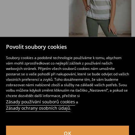
Bavlněné pruhované tričko
Tričko s krátkým rukávem
Povolit soubory cookies
159
59
79
CZK
CZK
CZK
Soubory cookies a podobné technologie používáme k tomu, abychom
vám mohli zprostředkovat co nejlepší zážitek z používání našich
webových stránek. Přijetím všech souborů cookies nám umožníte
postarat se o vaše pohodlí při nakupování, které se bude odvíjet od vašich
vlastních preferencí a zvyků. Toho dosáhneme tím, že vám budeme
zobrazovat námi nabízené zboží a služby na základě vašich potřeb. Svou
volbu můžete kdykoli změnit kliknutím na tlačítko „Nastavení“, a pokud se
chcete dozvědět další informace, přečtěte si
Zásady používání souborů cookies
a
Zásady ochrany osobních údajů
.
OK