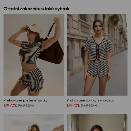
Ostatní zákazníci si také vybrali
Pruhované pletené šortky
Pruhované šortky s viskózou
179
259
CZK
179
259
CZK
CZK
CZK