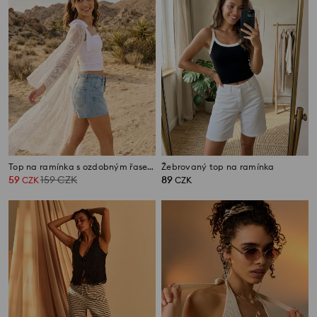
Top na ramínka s ozdobným řasením
Žebrovaný top na ramínka
59
159
CZK
89
CZK
CZK