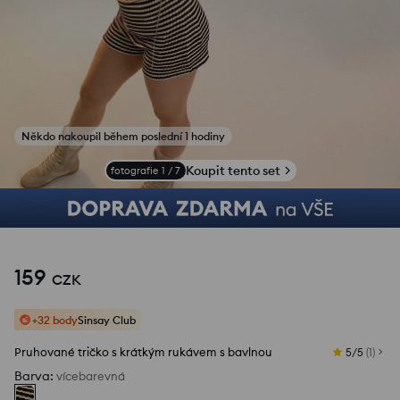
Koupit tento set
fotografie
1
/
7
159
CZK
+32 body
Sinsay Club
Pruhované tričko s krátkým rukávem s bavlnou
5/5
(
1
)
Barva
:
vícebarevná