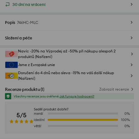
30 dní na vrácení
Popis
746HC-MLC
Složení a péče
Navíc -20% na Výprodej až -50% při nákupu alespoň 2
produktů (Nařízení)
Jsme z Evropské unie
Doručení do 4 dnů nebo sleva -15% na váš další nákup
(Nařízení)
Recenze produktu
(
1
)
Zobrazit recenze
Všechny recenze jsou ověřené.
Jak funguje hodnocení?
Seděl produkt dobře?
5/5
menší
0
%
ideální
100
%
větší
0
%