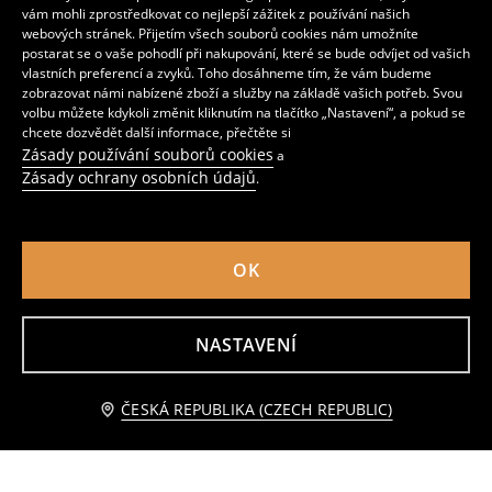
vám mohli zprostředkovat co nejlepší zážitek z používání našich
webových stránek. Přijetím všech souborů cookies nám umožníte
postarat se o vaše pohodlí při nakupování, které se bude odvíjet od vašich
vlastních preferencí a zvyků. Toho dosáhneme tím, že vám budeme
zobrazovat námi nabízené zboží a služby na základě vašich potřeb. Svou
volbu můžete kdykoli změnit kliknutím na tlačítko „Nastavení“, a pokud se
chcete dozvědět další informace, přečtěte si
Zásady používání souborů cookies
a
Zásady ochrany osobních údajů
.
OK
Slim cargo kraťasy
Pruhované pletené šortky
NASTAVENÍ
139
259
CZK
139
299
CZK
CZK
CZK
Přidat do košíku
ČESKÁ REPUBLIKA (CZECH REPUBLIC)
149 CZK