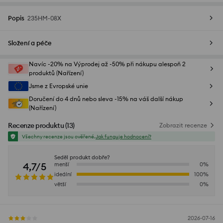
Popis
235HM-08X
Složení a péče
Navíc -20% na Výprodej až -50% při nákupu alespoň 2
produktů (Nařízení)
Jsme z Evropské unie
Doručení do 4 dnů nebo sleva -15% na váš další nákup
(Nařízení)
Recenze produktu
(
13
)
Zobrazit recenze
Všechny recenze jsou ověřené.
Jak funguje hodnocení?
Seděl produkt dobře?
4,7/5
menší
0
%
ideální
100
%
větší
0
%
2026-07-16