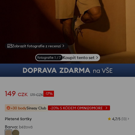
Zobrazit fotografie z recenzí
Koupit tento set
fotografie
1
/
7
149
CZK
-17%
179
CZK
+30 body
Sinsay Club
-20%
S KÓDEM
OMNI20MORE
Pletené šortky
4,7/5
(
13
)
Barva
:
béžová