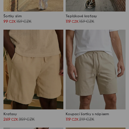
Šortky slim
Teplákové kraťasy
99
159
CZK
119
159
CZK
CZK
CZK
Kraťasy
Koupací šortky s nápisem
269
359
CZK
119
219
CZK
CZK
CZK