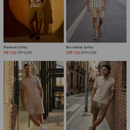
Pletené šortky
Bavlněné šortky
119
179
CZK
219
299
CZK
CZK
CZK