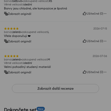
barva
:
béžová
zakoupená velikost
:
XS
Věrné velikosti
:
ideální
Barvy jsou chladné, ale kompozice je špatná
Užitečné
(
0
)
Zobrazit originál
2026-07-15
barva
:
zelená
zakoupená velikost
:
L
Vřele doporučuji ❤️
Užitečné
(
0
)
Zobrazit originál
2026-07-06
barva
:
zelená
zakoupená velikost
:
M
Věrné velikosti
:
ideální
Velmi pohodlný studený materiál
Užitečné
(
0
)
Zobrazit originál
Zobrazit další recenze
Dokončete set
New