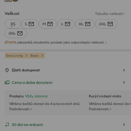
Velikost
Tabulka velikostí
XS
S
M
L
XL
2XL
3XL
100
%
zákazníků ohodnotilo produkt jako odpovídající velikosti
Slow Living
Basic
Zjistit dostupnost
Cena a doba doručení
Prodejny
Vždy zdarma
Kurýr/výdejní místo
Většina balíků dorazí do 4 pracovních dnů
Většina balíků dorazí do
Podrobnosti >
Podrobnosti >
30 dní na vrácení