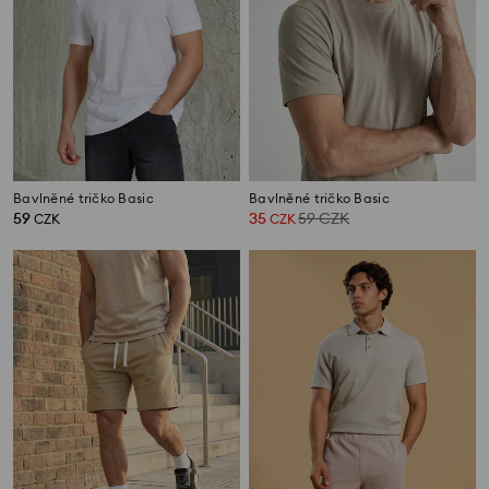
Bavlněné tričko Basic
Bavlněné tričko Basic
59
35
59
CZK
CZK
CZK