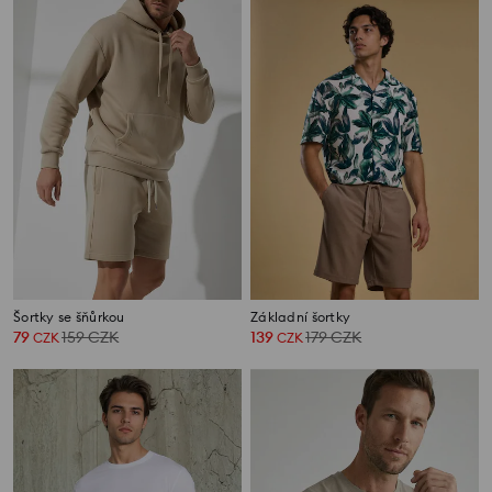
Šortky se šňůrkou
Základní šortky
79
159
CZK
139
179
CZK
CZK
CZK