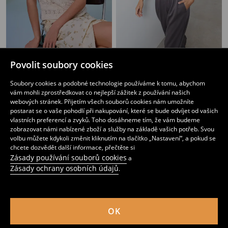
Svetrová ažurová blůza s bavlnou
Svetrá blůza s rukávy typu kimono
Povolit soubory cookies
69
259
CZK
259
CZK
CZK
Soubory cookies a podobné technologie používáme k tomu, abychom
vám mohli zprostředkovat co nejlepší zážitek z používání našich
webových stránek. Přijetím všech souborů cookies nám umožníte
postarat se o vaše pohodlí při nakupování, které se bude odvíjet od vašich
vlastních preferencí a zvyků. Toho dosáhneme tím, že vám budeme
zobrazovat námi nabízené zboží a služby na základě vašich potřeb. Svou
volbu můžete kdykoli změnit kliknutím na tlačítko „Nastavení“, a pokud se
chcete dozvědět další informace, přečtěte si
Zásady používání souborů cookies
a
Zásady ochrany osobních údajů
.
OK