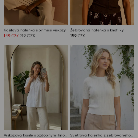
Košilová halenka s příměsí viskózy
Žebrovaná halenka s knoflíky
149
219
CZK
159
CZK
CZK
Viskózová košile s ozdobnými knoflíky
Svetrová halenka z žebrovaného úpletu