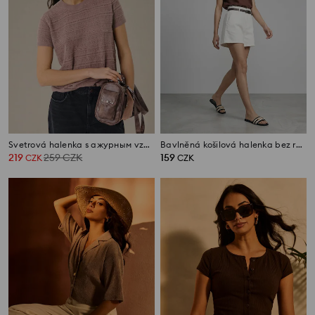
Svetrová halenka s ажурным vzorem a příměsí lnu
Bavlněná košilová halenka bez rukávů
219
259
CZK
159
CZK
CZK