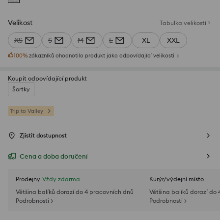
Velikost
Tabulka velikostí
XS
S
M
L
XL
XXL
100
%
zákazníků ohodnotilo produkt jako odpovídající velikosti
Koupit odpovídající produkt
Šortky
Trip to Valley
Zjistit dostupnost
Cena a doba doručení
Prodejny
Vždy zdarma
Kurýr/výdejní místo
Většina balíků dorazí do 4 pracovních dnů
Většina balíků dorazí do
Podrobnosti >
Podrobnosti >