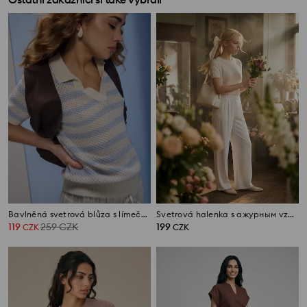
Bavlněná svetrová blůza s límečkem v pruzích
Svetrová halenka s ажурным vzorem a příměsí lnu
119
259
CZK
199
CZK
CZK