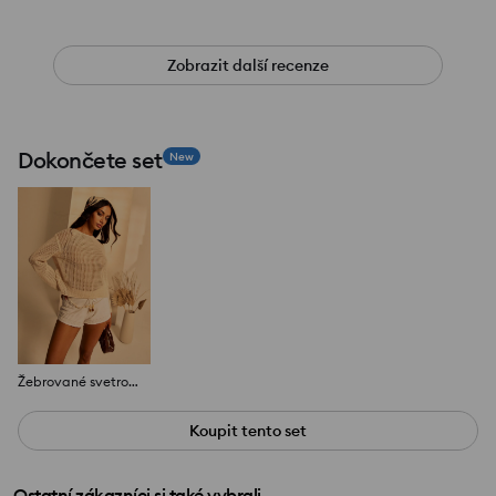
Zobrazit další recenze
Dokončete set
New
Žebrované svetrové šortky s ozdobným vázáním
Koupit tento set
Ostatní zákazníci si také vybrali