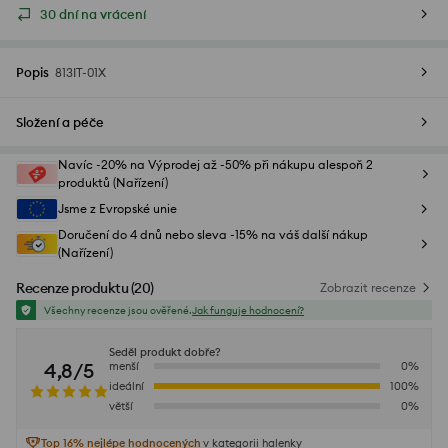
30 dní na vrácení
Popis
813IT-01X
Složení a péče
Navíc -20% na Výprodej až -50% při nákupu alespoň 2
produktů (Nařízení)
Jsme z Evropské unie
Doručení do 4 dnů nebo sleva -15% na váš další nákup
(Nařízení)
Recenze produktu
(
20
)
Zobrazit recenze
Všechny recenze jsou ověřené.
Jak funguje hodnocení?
Seděl produkt dobře?
4,8/5
menší
0
%
ideální
100
%
větší
0
%
Top 16% nejlépe hodnocených
v kategorii halenky