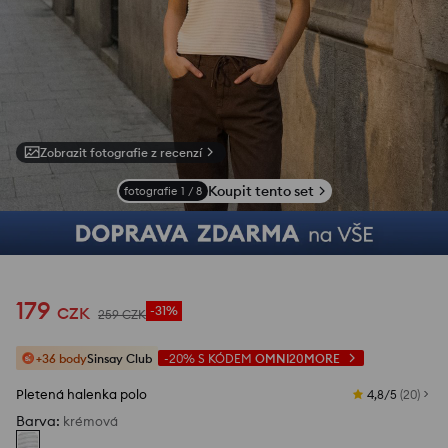
Zobrazit fotografie z recenzí
Koupit tento set
fotografie
1
/
8
179
CZK
-31%
259
CZK
+36 body
Sinsay Club
-20%
S KÓDEM
OMNI20MORE
Pletená halenka polo
4,8/5
(
20
)
Barva
:
krémová