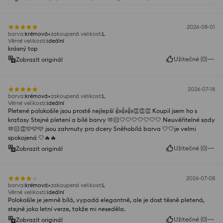
2026-08-01
barva
:
krémová
zakoupená velikost
:
L
Věrné velikosti
:
ideální
krásný top
Užitečné
(
0
)
Zobrazit originál
2026-07-18
barva
:
krémová
zakoupená velikost
:
L
Věrné velikosti
:
ideální
Pletené polokošile jsou prostě nejlepší 👍👍👍👏👏👏 Koupil jsem ho s
kraťasy Stejné pletení a bílé barvy 🫶🏻🤍🤍🤍🤍🤍🤍🤍 Neuvěřitelné sady
🫶🏻👏🩷🩷🩷 jsou zahrnuty pro dcery Sněhobílá barva 🤍🤍je velmi
spokojená 🤍🔥🔥
Užitečné
(
0
)
Zobrazit originál
2026-07-08
barva
:
krémová
zakoupená velikost
:
L
Věrné velikosti
:
ideální
Polokošile je jemně bílá, vypadá elegantně, ale je dost těsně pletená,
stejně jako letní verze, takže mi neseděla.
Užitečné
(
0
)
Zobrazit originál