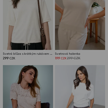
Svetrá blůza s krátkým rukávem a cvočky, z bavlny
Svetrová halenka
299
199
299
CZK
CZK
CZK