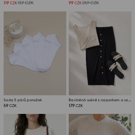
119
159
CZK
99
259
CZK
CZK
CZK
Sada 5 párů ponožek
Bavlněná sukně s rozparkem a ozdobnými knoflíky
59
179
CZK
CZK