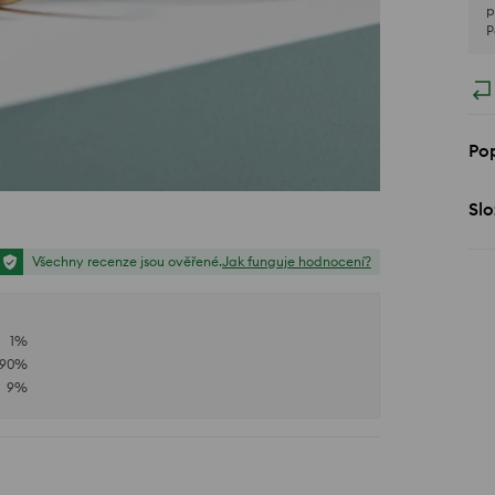
p
P
Pop
Slo
Všechny recenze jsou ověřené.
Jak funguje hodnocení?
1
%
90
%
9
%