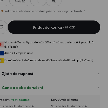
M
M/L
L
XL
0
%
zákazníků ohodnotilo produkt jako odpovídající velikosti
Přidat do košíku
89 CZK
Navíc -20% na Výprodej až -50% při nákupu alespoň 2 produktů
(Nařízení)
Jsme z Evropské unie
Doručení do 4 dnů nebo sleva -15% na váš další nákup (Nařízení)
Zjistit dostupnost
Cena a doba doručení
rodejny
Vždy zdarma
Kurýr/výdejní místo
ětšina balíků dorazí do 4
Většina balíků dorazí do 4