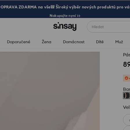
OPRAVA ZDARMA na vše🎒 Široký výběr nových produktů pro vá
Nakupujte nyní >>
Hledat
Doporučené
Žena
Domácnost
Dítě
Muž
Pás
8
Ba
Vel