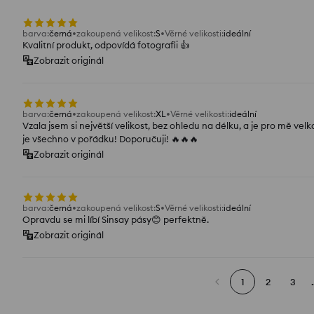
barva
:
černá
zakoupená velikost
:
S
Věrné velikosti
:
ideální
Kvalitní produkt, odpovídá fotografii 👍️
Zobrazit originál
barva
:
černá
zakoupená velikost
:
XL
Věrné velikosti
:
ideální
Vzala jsem si největší velikost, bez ohledu na délku, a je pro mě velk
je všechno v pořádku! Doporučuji! 🔥🔥🔥
Zobrazit originál
barva
:
černá
zakoupená velikost
:
S
Věrné velikosti
:
ideální
Opravdu se mi líbí Sinsay pásy😊 perfektně.
Zobrazit originál
1
2
3
.