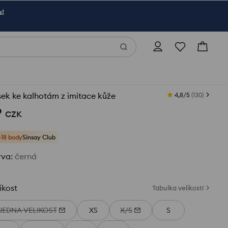
s!
ek ke kalhotám z imitace kůže
4,8/5
(
130
)
9
CZK
+18 body
Sinsay Club
rva
:
černá
ikost
Tabulka velikostí
JEDNA VELIKOST
XS
X/S
S