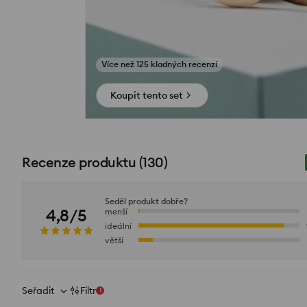
Zobrazit fotografie z recenzí
Koupit tento set
Recenze produktu
(
130
)
Seděl produkt dobře?
4,8/5
menší
ideální
větší
Seřadit
Filtr
1