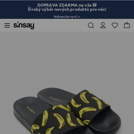
DOPRAVA ZDARMA na vše 🎒
Široký výběr nových produktů pro vás!
Nakupujte nyní >>
Sinsay
Muž
Doplňky
Pantofle s motivem banánů