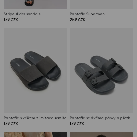
Stripe slider sandals
Pantofle Superman
179
259
CZK
CZK
Pantofle s vrškem z imitace semiše
Pantofle se dvěma pásky a přezkami
179
179
CZK
CZK