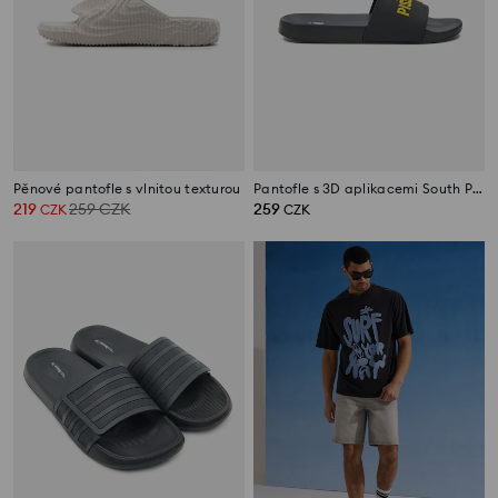
Pěnové pantofle s vlnitou texturou
Pantofle s 3D aplikacemi South Park
219
259
CZK
259
CZK
CZK