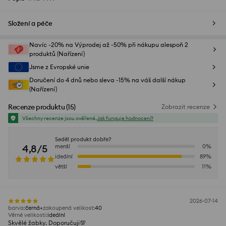
Složení a péče
Navíc -20% na Výprodej až -50% při nákupu alespoň 2
produktů (Nařízení)
Jsme z Evropské unie
Doručení do 4 dnů nebo sleva -15% na váš další nákup
(Nařízení)
Recenze produktu
(
15
)
Zobrazit recenze
Všechny recenze jsou ověřené.
Jak funguje hodnocení?
Seděl produkt dobře?
4,8/5
menší
0
%
ideální
89
%
větší
11
%
2026-07-14
barva
:
černá
zakoupená velikost
:
40
Věrné velikosti
:
ideální
Skvělé žabky. Doporučuji💯