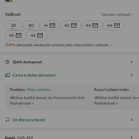
Velikost
Tabulka velikostí
39
40
41
42
43
44
45
46
89
%
zákazníků ohodnotilo produkt jako odpovídající velikosti
Zjistit dostupnost
Cena a doba doručení
Prodejny
Vždy zdarma
Kurýr/výdejní místo
Většina balíků dorazí do 4 pracovních dnů
Většina balíků dorazí do
Podrobnosti >
Podrobnosti >
30 dní na vrácení
Popis
114IS-99X