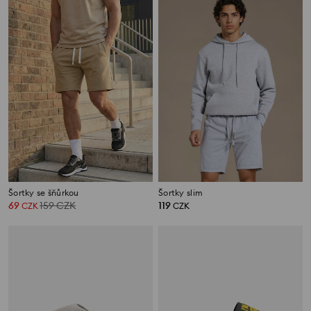
Šortky se šňůrkou
Šortky slim
69
159
CZK
119
CZK
CZK