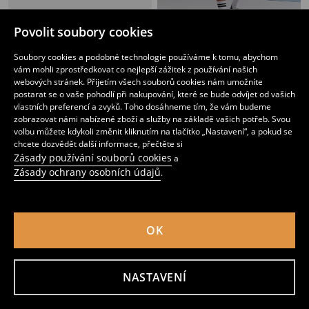
Povolit soubory cookies
Pantofle s texturovaným svrškem
Nazouvací tenisky s motivem palem
179
179
Soubory cookies a podobné technologie používáme k tomu, abychom
CZK
CZK
vám mohli zprostředkovat co nejlepší zážitek z používání našich
webových stránek. Přijetím všech souborů cookies nám umožníte
postarat se o vaše pohodlí při nakupování, které se bude odvíjet od vašich
vlastních preferencí a zvyků. Toho dosáhneme tím, že vám budeme
zobrazovat námi nabízené zboží a služby na základě vašich potřeb. Svou
volbu můžete kdykoli změnit kliknutím na tlačítko „Nastavení“, a pokud se
chcete dozvědět další informace, přečtěte si
Zásady používání souborů cookies
a
Zásady ochrany osobních údajů
.
OK
NASTAVENÍ
Teplákové kraťasy
Teplákové kraťasy
119
159
CZK
119
159
CZK
CZK
CZK
Přidat do košíku