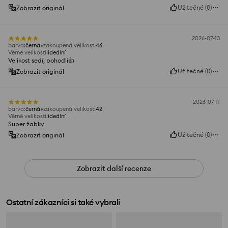
Užitečné
(
0
)
Zobrazit originál
2026-07-13
barva
:
černá
zakoupená velikost
:
46
Věrné velikosti
:
ideální
Velikost sedí, pohodlí👍️
Užitečné
(
0
)
Zobrazit originál
2026-07-11
barva
:
černá
zakoupená velikost
:
42
Věrné velikosti
:
ideální
Super žabky
Užitečné
(
0
)
Zobrazit originál
Zobrazit další recenze
Ostatní zákazníci si také vybrali