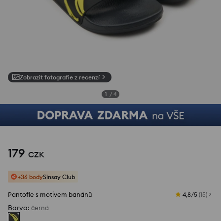
Zobrazit fotografie z recenzí
1
/
4
179
CZK
+36 body
Sinsay Club
Pantofle s motivem banánů
4,8/5
(
15
)
Barva
:
černá