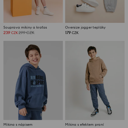
Souprava mikiny a kraťas
Oversize jogger tepláky
239
299
CZK
179
CZK
CZK
Mikina s nápisem
Mikina s efektem praní