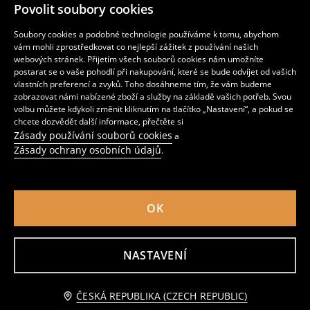
Mikina s potiskem Stumble Guys
Sportovní mikina s kapucí
Povolit soubory cookies
119
219
CZK
259
CZK
CZK
Soubory cookies a podobné technologie používáme k tomu, abychom
vám mohli zprostředkovat co nejlepší zážitek z používání našich
webových stránek. Přijetím všech souborů cookies nám umožníte
postarat se o vaše pohodlí při nakupování, které se bude odvíjet od vašich
vlastních preferencí a zvyků. Toho dosáhneme tím, že vám budeme
zobrazovat námi nabízené zboží a služby na základě vašich potřeb. Svou
volbu můžete kdykoli změnit kliknutím na tlačítko „Nastavení“, a pokud se
chcete dozvědět další informace, přečtěte si
Zásady používání souborů cookies
a
Zásady ochrany osobních údajů
.
OK
Mikina s kapucí s 3D aplikací NYC
Mikina s potiskem Brawl Stars
219
299
CZK
CZK
NASTAVENÍ
Upozorněte mě
ČESKÁ REPUBLIKA (CZECH REPUBLIC)