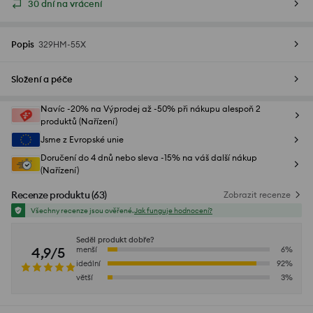
30 dní na vrácení
Popis
329HM-55X
Složení a péče
Navíc -20% na Výprodej až -50% při nákupu alespoň 2
produktů (Nařízení)
Jsme z Evropské unie
Doručení do 4 dnů nebo sleva -15% na váš další nákup
(Nařízení)
Recenze produktu
(
63
)
Zobrazit recenze
Všechny recenze jsou ověřené.
Jak funguje hodnocení?
Seděl produkt dobře?
4,9/5
menší
6
%
ideální
92
%
větší
3
%