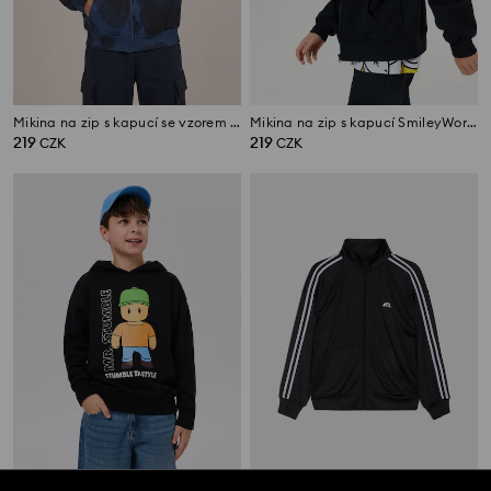
Mikina na zip s kapucí se vzorem tie-dye
Mikina na zip s kapucí SmileyWorld®
219
219
CZK
CZK