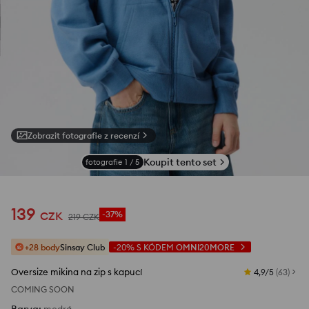
Zobrazit fotografie z recenzí
Koupit tento set
fotografie
1
/
5
139
CZK
-37%
219
CZK
+28 body
Sinsay Club
-20%
S KÓDEM
OMNI20MORE
Oversize mikina na zip s kapucí
4,9/5
(
63
)
COMING SOON