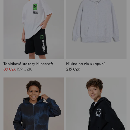
Teplákové kraťasy Minecraft
Mikina na zip s kapucí
89
159
CZK
219
CZK
CZK