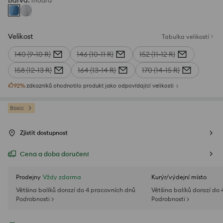
Barva
:
modrá
Velikost
Tabulka velikostí
140 (9-10 R)
146 (10-11 R)
152 (11-12 R)
158 (12-13 R)
164 (13-14 R)
170 (14-15 R)
92
%
zákazníků ohodnotilo produkt jako odpovídající velikosti
Basic
Zjistit dostupnost
Cena a doba doručení
Prodejny
Vždy zdarma
Kurýr/výdejní místo
Většina balíků dorazí do 4 pracovních dnů
Většina balíků dorazí do
Podrobnosti >
Podrobnosti >