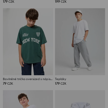
179
199
CZK
CZK
Bavlněné tričko oversized s nápisem New York
Tepláky
79
179
CZK
CZK