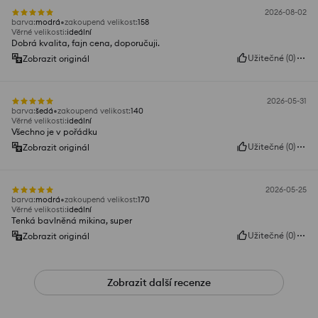
2026-08-02
barva
:
modrá
zakoupená velikost
:
158
Věrné velikosti
:
ideální
Dobrá kvalita, fajn cena, doporučuji.
Užitečné
(
0
)
Zobrazit originál
2026-05-31
barva
:
šedá
zakoupená velikost
:
140
Věrné velikosti
:
ideální
Všechno je v pořádku
Užitečné
(
0
)
Zobrazit originál
2026-05-25
barva
:
modrá
zakoupená velikost
:
170
Věrné velikosti
:
ideální
Tenká bavlněná mikina, super
Užitečné
(
0
)
Zobrazit originál
Zobrazit další recenze