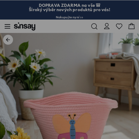
DOPRAVA ZDARMA na vše 🎒
Široký výběr nových produktů pro vás!
Nakupujte nyní >>