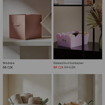
Nádoba
Dekorativní kontejner
55
89
119
CZK
CZK
CZK