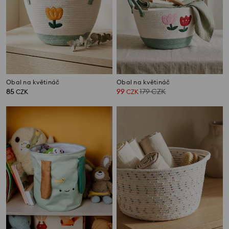
Obal na květináč
Obal na květináč
85
99
179
CZK
CZK
CZK