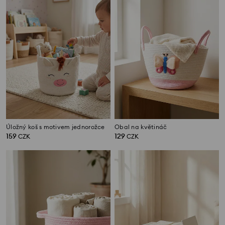
Úložný koš s motivem jednorožce
Obal na květináč
159
129
CZK
CZK