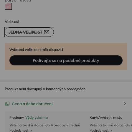
Barva
:
růžová
Velikost
JEDNA VELIKOST
Vybraná velikost není k dispozici
Podívejte se na podobné produkty
Produkt není dostupný v kamenných prodejnách.
Cena a doba doručení
Prodejny
Vždy zdarma
Kurýr/výdejní místo
Většina balíků dorazí do 4 pracovních dnů
Většina balíků dorazí do
Podrobnosti >
Podrobnosti >