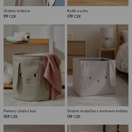
Úložná krabice
Košík s uchy
99
179
CZK
CZK
Pletený úložný koš
Úložná krabička s motivem králíka
159
119
CZK
CZK