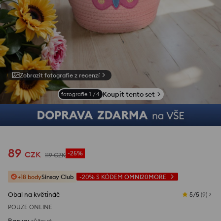
Zobrazit fotografie z recenzí
Koupit tento set
fotografie
1
/
4
89
CZK
-25%
119
CZK
+18 body
Sinsay Club
-20%
S KÓDEM
OMNI20MORE
Obal na květináč
5/5
(
9
)
POUZE ONLINE