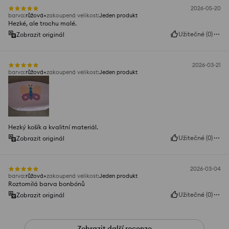
2026-05-20
barva
:
růžová
zakoupená velikost
:
Jeden produkt
Hezké, ale trochu malé.
Užitečné
(
0
)
Zobrazit originál
2026-03-21
barva
:
růžová
zakoupená velikost
:
Jeden produkt
Hezký košík a kvalitní materiál.
Užitečné
(
0
)
Zobrazit originál
2026-03-04
barva
:
růžová
zakoupená velikost
:
Jeden produkt
Roztomilá barva bonbónů
Užitečné
(
0
)
Zobrazit originál
Zobrazit další recenze