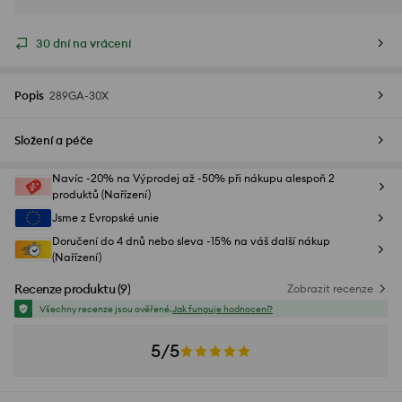
30 dní na vrácení
Popis
289GA-30X
Složení a péče
Navíc -20% na Výprodej až -50% při nákupu alespoň 2
produktů (Nařízení)
Jsme z Evropské unie
Doručení do 4 dnů nebo sleva -15% na váš další nákup
(Nařízení)
Recenze produktu
(
9
)
Zobrazit recenze
Všechny recenze jsou ověřené.
Jak funguje hodnocení?
5/5