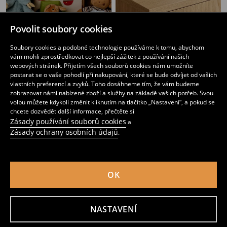
Povolit soubory cookies
Úložná krabice
Košík s uchy
179
159
CZK
CZK
Soubory cookies a podobné technologie používáme k tomu, abychom
vám mohli zprostředkovat co nejlepší zážitek z používání našich
webových stránek. Přijetím všech souborů cookies nám umožníte
postarat se o vaše pohodlí při nakupování, které se bude odvíjet od vašich
vlastních preferencí a zvyků. Toho dosáhneme tím, že vám budeme
zobrazovat námi nabízené zboží a služby na základě vašich potřeb. Svou
volbu můžete kdykoli změnit kliknutím na tlačítko „Nastavení“, a pokud se
chcete dozvědět další informace, přečtěte si
Zásady používání souborů cookies
a
Zásady ochrany osobních údajů
.
OK
Pletený úložný koš
Úložný koš s nápisem TOYS
NASTAVENÍ
59
139
CZK
219
CZK
CZK