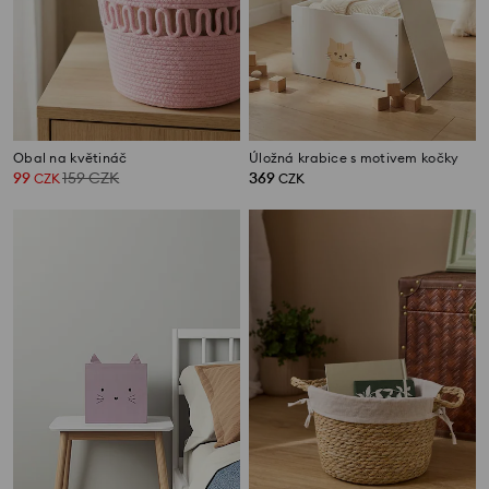
Obal na květináč
Úložná krabice s motivem kočky
99
159
CZK
369
CZK
CZK