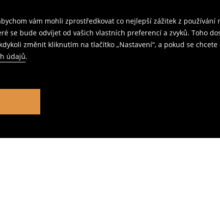
ychom vám mohli zprostředkovat co nejlepší zážitek z používání n
teré se bude odvíjet od vašich vlastních preferencí a zvyků. Toh
dykoli změnit kliknutím na tlačítko „Nastavení“, a pokud se chcete 
ch údajů
.