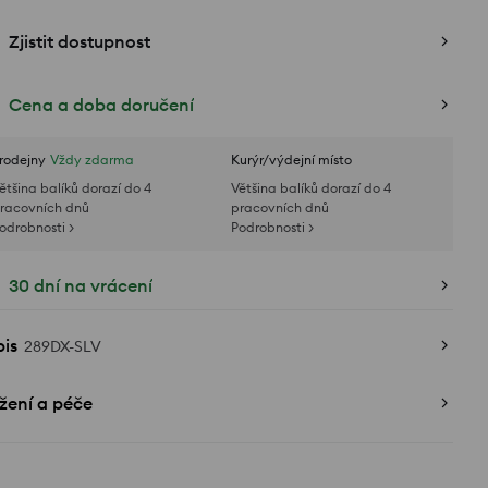
Zjistit dostupnost
Cena a doba doručení
rodejny
Vždy zdarma
Kurýr/výdejní místo
ětšina balíků dorazí do 4
Většina balíků dorazí do 4
racovních dnů
pracovních dnů
odrobnosti >
Podrobnosti >
30 dní na vrácení
is
289DX-SLV
žení a péče