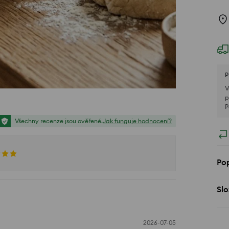
P
V
p
P
Všechny recenze jsou ověřené.
Jak funguje hodnocení?
Pop
Slo
2026-07-05