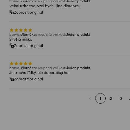
barva
:
sříbrná
zakoupená velikost
:
Jeden produkt
Velmi užitečné, vzal bych i jiné dimenze.
Zobrazit originál
barva
:
sříbrná
zakoupená velikost
:
Jeden produkt
Skvělá miska
Zobrazit originál
barva
:
sříbrná
zakoupená velikost
:
Jeden produkt
Je trochu řídký, ale doporučuji ho
Zobrazit originál
1
2
3
.