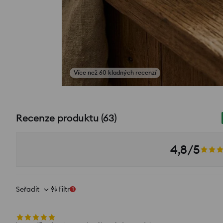
Více než 60 kladných recenzí
Zobrazit fotografie z recenzí
Recenze produktu
(
63
)
4,8/5
Seřadit
Filtr
1