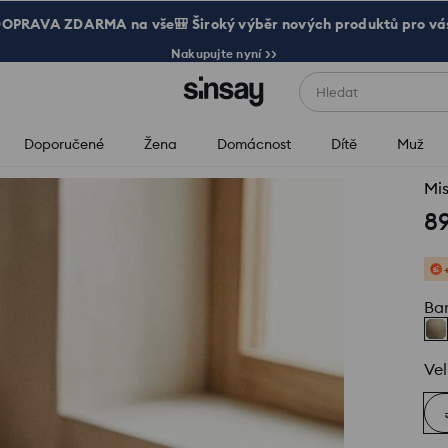
OPRAVA ZDARMA na vše🎒 Široký výběr nových produktů pro vá
Nakupujte nyní >>
Hledat
Doporučené
Žena
Domácnost
Dítě
Muž
Mi
8
Ba
Vel