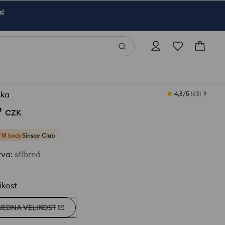
s!
ska
4,8/5
(
63
)
9
CZK
+18 body
Sinsay Club
rva
:
sříbrná
ikost
JEDNA VELIKOST