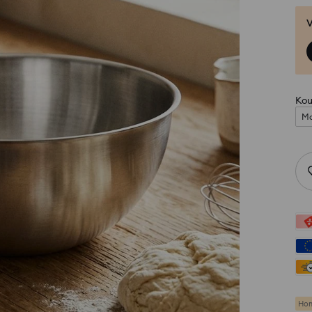
V
Kou
Ma
Hom