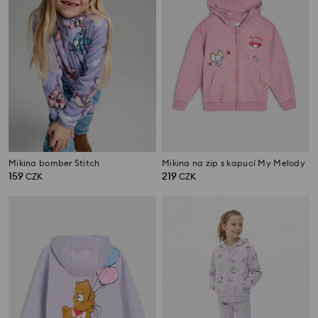
Mikina bomber Stitch
Mikina na zip s kapucí My Melody
159
219
CZK
CZK