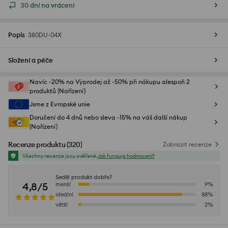
30 dní na vrácení
Popis
380DU-04X
Složení a péče
Navíc -20% na Výprodej až -50% při nákupu alespoň 2
produktů (Nařízení)
Jsme z Evropské unie
Doručení do 4 dnů nebo sleva -15% na váš další nákup
(Nařízení)
Recenze produktu
(
320
)
Zobrazit recenze
Všechny recenze jsou ověřené.
Jak funguje hodnocení?
Seděl produkt dobře?
4,8/5
menší
9
%
ideální
88
%
větší
2
%