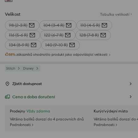
Velikost
Tabulka velikostí
98 (2-3 R)
104 (3-4 R)
110 (4-5 R)
116 (5-6 R)
122 (6-7 R)
128 (7-8 R)
134 (8-9 R)
140 (9-10 R)
88
%
zákazníků ohodnotilo produkt jako odpovídající velikosti
Stitch
Disney
Zjistit dostupnost
Cena a doba doručení
Prodejny
Vždy zdarma
Kurýr/výdejní místo
Většina balíků dorazí do 4 pracovních dnů
Většina balíků dorazí do
Podrobnosti >
Podrobnosti >