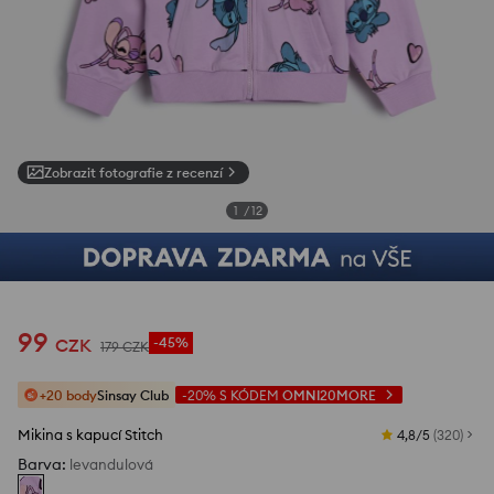
Zobrazit fotografie z recenzí
1
/
12
99
CZK
-45%
179
CZK
+20 body
Sinsay Club
-20%
S KÓDEM
OMNI20MORE
Mikina s kapucí Stitch
4,8/5
(
320
)
Barva
:
levandulová