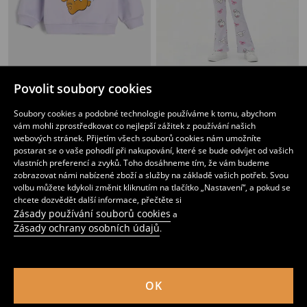
Bavlněná mikina s potiskem Care Bears na zádech
Mikina na zip s kapucí Hello Kitty
Povolit soubory cookies
179
179
CZK
CZK
Soubory cookies a podobné technologie používáme k tomu, abychom
vám mohli zprostředkovat co nejlepší zážitek z používání našich
webových stránek. Přijetím všech souborů cookies nám umožníte
postarat se o vaše pohodlí při nakupování, které se bude odvíjet od vašich
vlastních preferencí a zvyků. Toho dosáhneme tím, že vám budeme
zobrazovat námi nabízené zboží a služby na základě vašich potřeb. Svou
volbu můžete kdykoli změnit kliknutím na tlačítko „Nastavení“, a pokud se
chcete dozvědět další informace, přečtěte si
Zásady používání souborů cookies
a
Zásady ochrany osobních údajů
.
OK