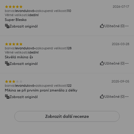
2026-07-17
barva
:
levandulová
zakoupená velikost
:
110
Věrné velikosti
:
ideální
Super Bleska
Užitečné
(
0
)
Zobrazit originál
2026-03-28
barva
:
levandulová
zakoupená velikost
:
128
Věrné velikosti
:
ideální
Skvělá mikina 👍️
Užitečné
(
0
)
Zobrazit originál
2025-09-05
barva
:
levandulová
zakoupená velikost
:
122
Mikina se při prvním praní zmenšila z délky
Užitečné
(
0
)
Zobrazit originál
Zobrazit další recenze