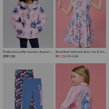
Prošívaná puffer bunda s kapucí Stitch
Bavlněné mikinové šaty Lilo & Stitch
299
89
119
CZK
CZK
CZK