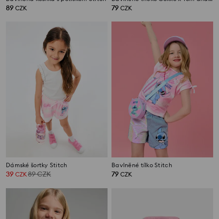
89
79
CZK
CZK
Dámské šortky Stitch
Bavlněné tílko Stitch
39
89
CZK
79
CZK
CZK