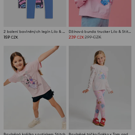
2 balení bavlněných legín Lilo & Stitch
Džínová bunda trucker Lilo & Stitch
159
239
299
CZK
CZK
CZK
Bavlněná košilka s potiskem Stitch
Bavlněné tričko Gokko x Tom and Jerry