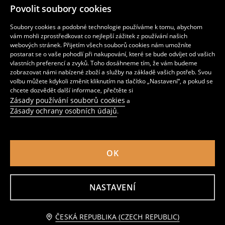
Povolit soubory cookies
Mikina na zip s kapucí Minecraft
Mikiny na zip s bavlnou 2 pack
359
279
CZK
CZK
Soubory cookies a podobné technologie používáme k tomu, abychom
vám mohli zprostředkovat co nejlepší zážitek z používání našich
webových stránek. Přijetím všech souborů cookies nám umožníte
postarat se o vaše pohodlí při nakupování, které se bude odvíjet od vašich
vlastních preferencí a zvyků. Toho dosáhneme tím, že vám budeme
zobrazovat námi nabízené zboží a služby na základě vašich potřeb. Svou
volbu můžete kdykoli změnit kliknutím na tlačítko „Nastavení“, a pokud se
chcete dozvědět další informace, přečtěte si
Zásady používání souborů cookies
a
Zásady ochrany osobních údajů
.
OK
NASTAVENÍ
Mikiny crewneck s potiskem 2 pack
Mikina Ninjago
179
169
259
CZK
CZK
CZK
Upozorněte mě
ČESKÁ REPUBLIKA (CZECH REPUBLIC)