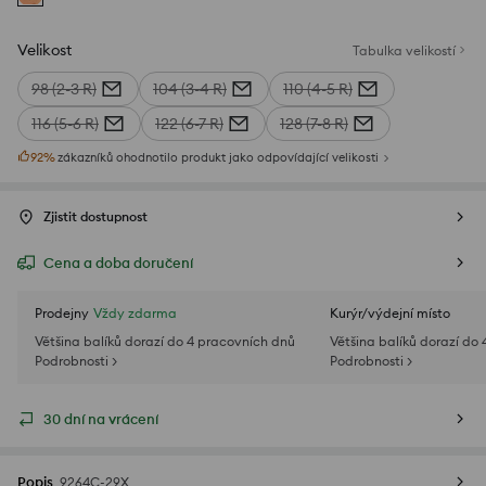
Velikost
Tabulka velikostí
98 (2-3 R)
104 (3-4 R)
110 (4-5 R)
116 (5-6 R)
122 (6-7 R)
128 (7-8 R)
92
%
zákazníků ohodnotilo produkt jako odpovídající velikosti
Zjistit dostupnost
Cena a doba doručení
Prodejny
Vždy zdarma
Kurýr/výdejní místo
Většina balíků dorazí do 4 pracovních dnů
Většina balíků dorazí do
Podrobnosti >
Podrobnosti >
30 dní na vrácení
Popis
9264C-29X