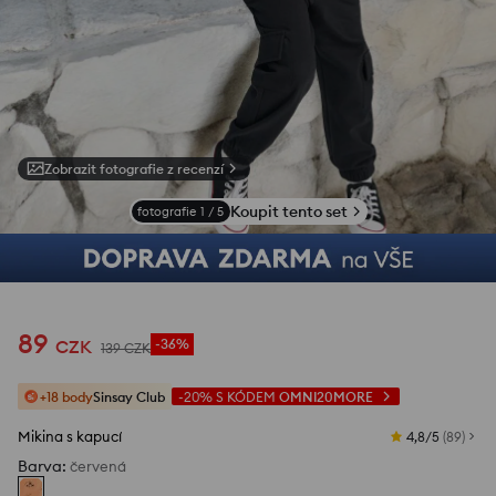
Zobrazit fotografie z recenzí
Koupit tento set
fotografie
1
/
5
89
CZK
-36%
139
CZK
+18 body
Sinsay Club
-20%
S KÓDEM
OMNI20MORE
Mikina s kapucí
4,8/5
(
89
)
Barva
:
červená