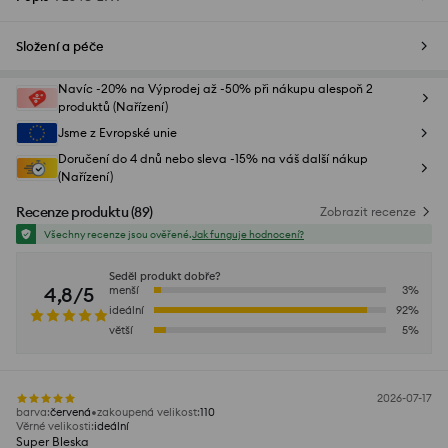
Složení a péče
Navíc -20% na Výprodej až -50% při nákupu alespoň 2
produktů (Nařízení)
Jsme z Evropské unie
Doručení do 4 dnů nebo sleva -15% na váš další nákup
(Nařízení)
Recenze produktu
(
89
)
Zobrazit recenze
Všechny recenze jsou ověřené.
Jak funguje hodnocení?
Seděl produkt dobře?
4,8/5
menší
3
%
ideální
92
%
větší
5
%
2026-07-17
barva
:
červená
zakoupená velikost
:
110
Věrné velikosti
:
ideální
Super Bleska