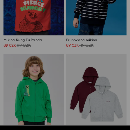
Mikina Kung Fu Panda
Pruhovaná mikina
89
119
CZK
89
119
CZK
CZK
CZK