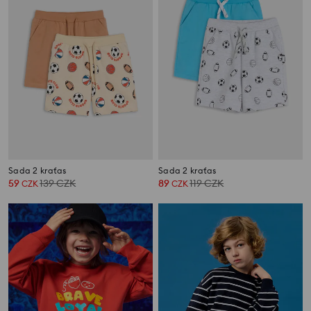
Sada 2 kraťas
Sada 2 kraťas
59
139
CZK
89
119
CZK
CZK
CZK