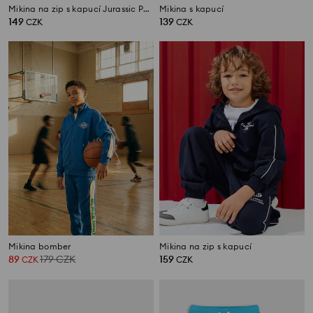
Mikina na zip s kapucí Jurassic Park
Mikina s kapucí
149
139
CZK
CZK
Mikina bomber
Mikina na zip s kapucí
89
179
CZK
159
CZK
CZK