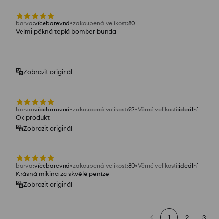
barva
:
vícebarevná
zakoupená velikost
:
80
Velmi pěkná teplá bomber bunda
Zobrazit originál
barva
:
vícebarevná
zakoupená velikost
:
92
Věrné velikosti
:
ideální
Ok produkt
Zobrazit originál
barva
:
vícebarevná
zakoupená velikost
:
80
Věrné velikosti
:
ideální
Krásná mikina za skvělé peníze
Zobrazit originál
1
2
3
.