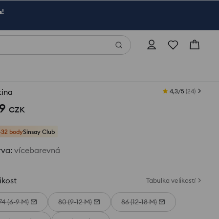
s!
kina
4,3/5
(
24
)
9
CZK
+32 body
Sinsay Club
rva
:
vícebarevná
ikost
Tabulka velikostí
74 (6-9 M)
80 (9-12 M)
86 (12-18 M)