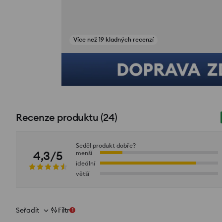
Zobrazit fotografie z recenzí
Recenze produktu
(
24
)
Seděl produkt dobře?
4,3/5
menší
ideální
větší
Seřadit
Filtr
1