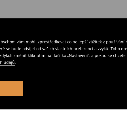
ychom vám mohli zprostředkovat co nejlepší zážitek z používání n
teré se bude odvíjet od vašich vlastních preferencí a zvyků. Toh
dykoli změnit kliknutím na tlačítko „Nastavení“, a pokud se chcete 
ch údajů
.