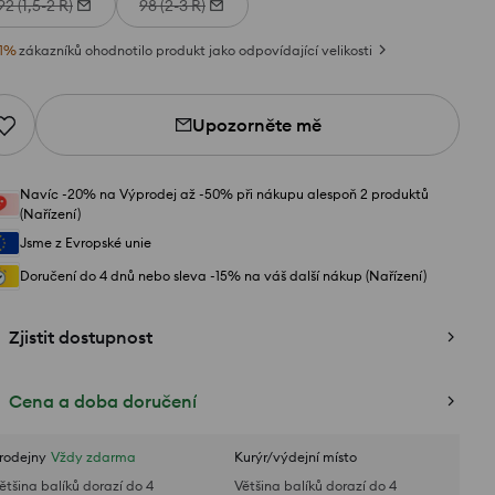
92 (1,5-2 R)
98 (2-3 R)
1
%
zákazníků ohodnotilo produkt jako odpovídající velikosti
Upozorněte mě
Navíc -20% na Výprodej až -50% při nákupu alespoň 2 produktů
(Nařízení)
Jsme z Evropské unie
Doručení do 4 dnů nebo sleva -15% na váš další nákup (Nařízení)
Zjistit dostupnost
Cena a doba doručení
rodejny
Vždy zdarma
Kurýr/výdejní místo
ětšina balíků dorazí do 4
Většina balíků dorazí do 4