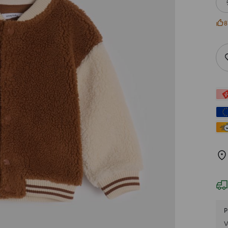
8
P
V