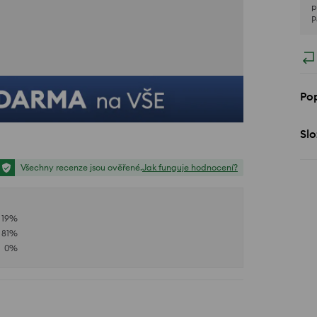
p
P
Pop
Slo
Všechny recenze jsou ověřené.
Jak funguje hodnocení?
19
%
81
%
0
%