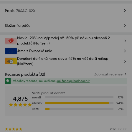
Popis
786AC-02X
Složení a péče
Navíc -20% na Výprodej až -50% při nákupu alespoň 2
produktů (Nařízení)
Jsme z Evropské unie
Doručení do 4 dnů nebo sleva -15% na váš další nákup
(Nařízení)
Recenze produktu
(
32
)
Zobrazit recenze
Všechny recenze jsou ověřené.
Jak funguje hodnocení?
Seděl produkt dobře?
4,8/5
menší
0
%
ideální
94
%
větší
6
%
2025-08-03