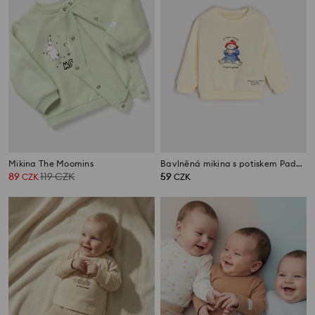
Mikina The Moomins
Bavlněná mikina s potiskem Paddington
89
119
CZK
59
CZK
CZK