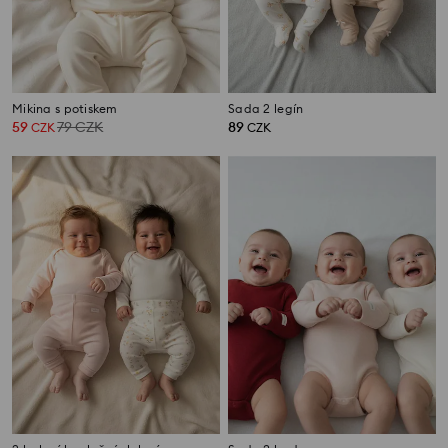
Mikina s potiskem
Sada 2 legín
59
79
CZK
89
CZK
CZK