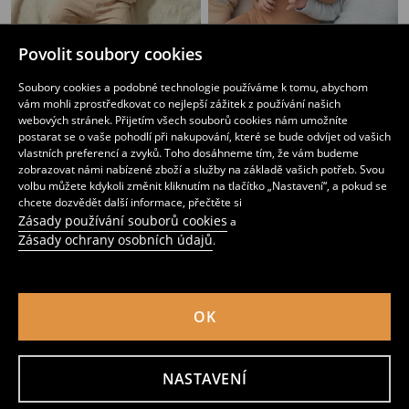
Povolit soubory cookies
Soubory cookies a podobné technologie používáme k tomu, abychom
vám mohli zprostředkovat co nejlepší zážitek z používání našich
Bavlněná mikina s potiskem
Sada 3 body
webových stránek. Přijetím všech souborů cookies nám umožníte
89
179
CZK
CZK
postarat se o vaše pohodlí při nakupování, které se bude odvíjet od vašich
vlastních preferencí a zvyků. Toho dosáhneme tím, že vám budeme
zobrazovat námi nabízené zboží a služby na základě vašich potřeb. Svou
volbu můžete kdykoli změnit kliknutím na tlačítko „Nastavení“, a pokud se
chcete dozvědět další informace, přečtěte si
Zásady používání souborů cookies
a
Zásady ochrany osobních údajů
.
OK
NASTAVENÍ