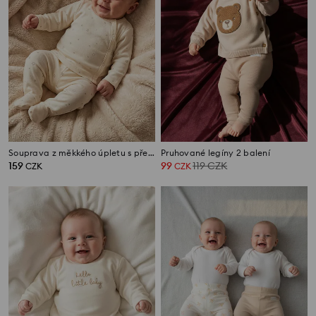
Souprava z měkkého úpletu s překládaným zapínáním
Pruhované legíny 2 balení
159
99
119
CZK
CZK
CZK