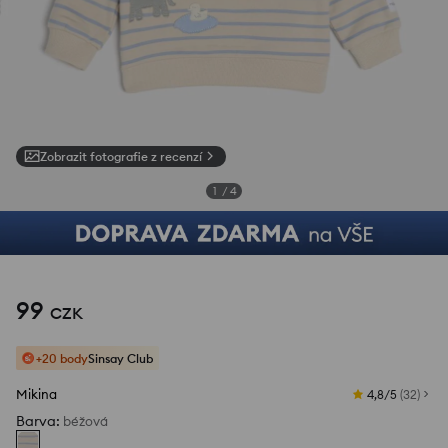
Zobrazit fotografie z recenzí
1
/
4
99
CZK
+20 body
Sinsay Club
Mikina
4,8/5
(
32
)
Barva
:
béžová