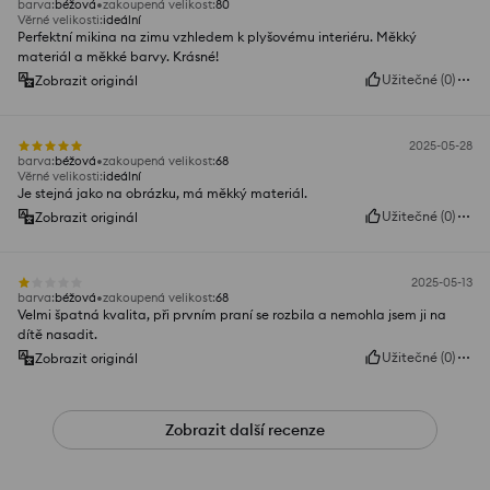
barva
:
béžová
zakoupená velikost
:
80
Věrné velikosti
:
ideální
Perfektní mikina na zimu vzhledem k plyšovému interiéru. Měkký
materiál a měkké barvy. Krásné!
Užitečné
(
0
)
Zobrazit originál
2025-05-28
barva
:
béžová
zakoupená velikost
:
68
Věrné velikosti
:
ideální
Je stejná jako na obrázku, má měkký materiál.
Užitečné
(
0
)
Zobrazit originál
2025-05-13
barva
:
béžová
zakoupená velikost
:
68
Velmi špatná kvalita, při prvním praní se rozbila a nemohla jsem ji na
dítě nasadit.
Užitečné
(
0
)
Zobrazit originál
Zobrazit další recenze