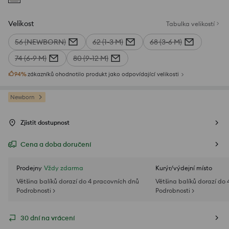
Velikost
Tabulka velikostí
56 (NEWBORN)
62 (1-3 M)
68 (3-6 M)
74 (6-9 M)
80 (9-12 M)
94
%
zákazníků ohodnotilo produkt jako odpovídající velikosti
Newborn
Zjistit dostupnost
Cena a doba doručení
Prodejny
Vždy zdarma
Kurýr/výdejní místo
Většina balíků dorazí do 4 pracovních dnů
Většina balíků dorazí do
Podrobnosti >
Podrobnosti >
30 dní na vrácení