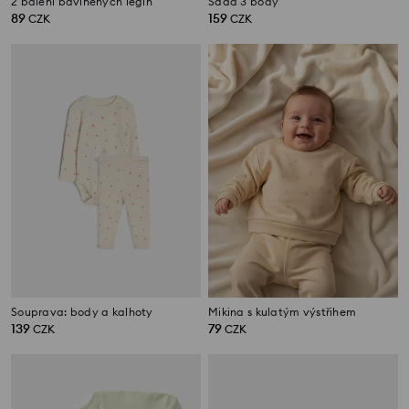
2 balení bavlněných legín
Sada 3 body
89
159
CZK
CZK
Souprava: body a kalhoty
Mikina s kulatým výstřihem
139
79
CZK
CZK