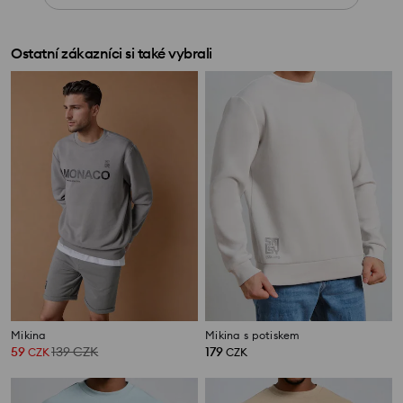
Ostatní zákazníci si také vybrali
Mikina
Mikina s potiskem
59
139
CZK
179
CZK
CZK