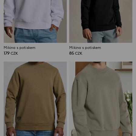
Mikina s potiskem
Mikina s potiskem
179
85
CZK
CZK