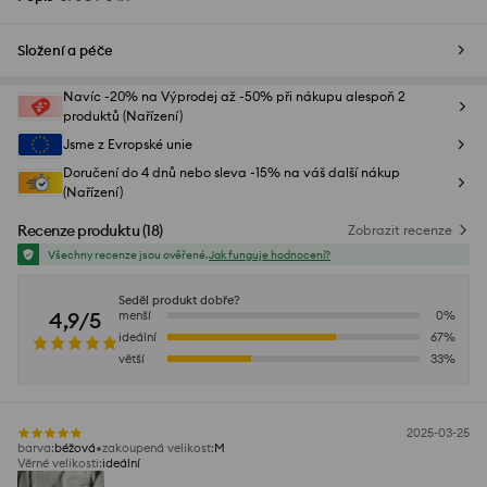
Složení a péče
Navíc -20% na Výprodej až -50% při nákupu alespoň 2
produktů (Nařízení)
Jsme z Evropské unie
Doručení do 4 dnů nebo sleva -15% na váš další nákup
(Nařízení)
Recenze produktu
(
18
)
Zobrazit recenze
Všechny recenze jsou ověřené.
Jak funguje hodnocení?
Seděl produkt dobře?
4,9/5
menší
0
%
ideální
67
%
větší
33
%
2025-03-25
barva
:
béžová
zakoupená velikost
:
M
Věrné velikosti
:
ideální