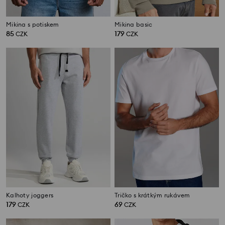
Mikina s potiskem
Mikina basic
85
179
CZK
CZK
Kalhoty joggers
Tričko s krátkým rukávem
179
69
CZK
CZK