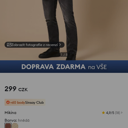
Zobrazit fotografie z recenzí
1
/
5
299
CZK
+60 body
Sinsay Club
Mikina
4,9/5
(
18
)
Barva
:
hnědá