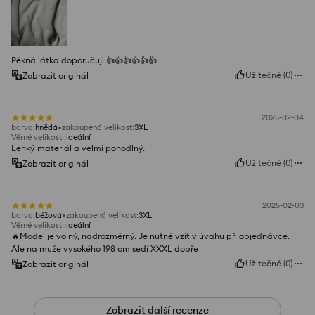
Pěkná látka doporučuji 👍️👍️👍️👍️👍️👍️
Užitečné
(
0
)
Zobrazit originál
2025-02-04
barva
:
hnědá
zakoupená velikost
:
3XL
Věrné velikosti
:
ideální
Lehký materiál a velmi pohodlný.
Užitečné
(
0
)
Zobrazit originál
2025-02-03
barva
:
béžová
zakoupená velikost
:
3XL
Věrné velikosti
:
ideální
🔥Model je volný, nadrozměrný. Je nutné vzít v úvahu při objednávce.
Ale na muže vysokého 198 cm sedí XXXL dobře
Užitečné
(
0
)
Zobrazit originál
Zobrazit další recenze