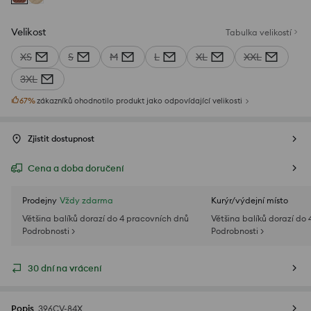
Velikost
Tabulka velikostí
XS
S
M
L
XL
XXL
3XL
67
%
zákazníků ohodnotilo produkt jako odpovídající velikosti
Zjistit dostupnost
Cena a doba doručení
Prodejny
Vždy zdarma
Kurýr/výdejní místo
Většina balíků dorazí do 4 pracovních dnů
Většina balíků dorazí do
Podrobnosti >
Podrobnosti >
30 dní na vrácení
Popis
396CV-84X