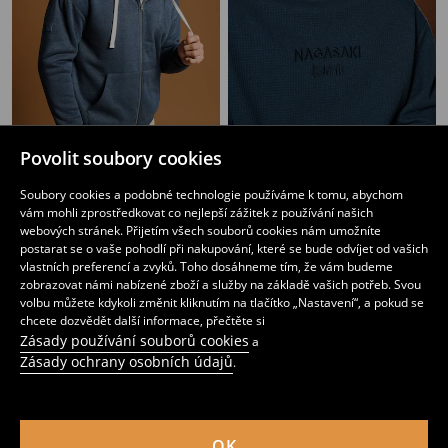
Povolit soubory cookies
Mikina
Mikina
599
199
299
CZK
CZK
CZK
Soubory cookies a podobné technologie používáme k tomu, abychom
vám mohli zprostředkovat co nejlepší zážitek z používání našich
webových stránek. Přijetím všech souborů cookies nám umožníte
postarat se o vaše pohodlí při nakupování, které se bude odvíjet od vašich
vlastních preferencí a zvyků. Toho dosáhneme tím, že vám budeme
zobrazovat námi nabízené zboží a služby na základě vašich potřeb. Svou
volbu můžete kdykoli změnit kliknutím na tlačítko „Nastavení“, a pokud se
chcete dozvědět další informace, přečtěte si
Zásady používání souborů cookies
a
Zásady ochrany osobních údajů
.
OK