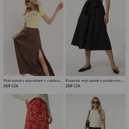
Midi sukně s rozparkem s viskózou a příměsí lnu
Klasická midi sukně s ozdobným zavazováním
259
259
CZK
CZK