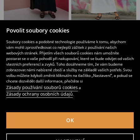
Rozšířená midi sukně z viskózy
Maxi sukně
Povolit soubory cookies
299
269
299
CZK
CZK
CZK
Soubory cookies a podobné technologie používáme k tomu, abychom
vám mohli zprostředkovat co nejlepší zážitek z používání našich
webových stránek. Přijetím všech souborů cookies nám umožníte
postarat se o vaše pohodlí při nakupování, které se bude odvíjet od vašich
vlastních preferencí a zvyků. Toho dosáhneme tím, že vám budeme
zobrazovat námi nabízené zboží a služby na základě vašich potřeb. Svou
volbu můžete kdykoli změnit kliknutím na tlačítko „Nastavení“, a pokud se
chcete dozvědět další informace, přečtěte si
Zásady používání souborů cookies
a
Zásady ochrany osobních údajů
.
OK
Midi sukně s viskózou, příměsí lnu, knoflíky a zavazováním
Květovaná midi sukně s viskózou
339
179
239
CZK
CZK
CZK