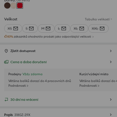
Barva
:
červená
Velikost
Tabulka velikostí
XS
S
M
L
XL
XXL
83
%
zákazníků ohodnotilo produkt jako odpovídající velikosti
Zjistit dostupnost
Cena a doba doručení
Prodejny
Vždy zdarma
Kurýr/výdejní místo
Většina balíků dorazí do 4 pracovních dnů
Většina balíků dorazí do
Podrobnosti >
Podrobnosti >
30 dní na vrácení
Popis
318GZ-29X