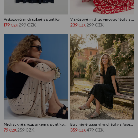
Viskózová midi sukně s puntíky
Viskózové midi zavinovací šaty s květinovým vzorem
179
299
CZK
239
299
CZK
CZK
CZK
Midi sukně s rozparkem s puntíkovaným vzorem
Bavlněné ажurní midi šaty s řasením
79
259
CZK
359
479
CZK
CZK
CZK