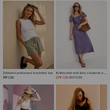
Základní pruhovaný bavlněný top
Květované midi šaty s řasením a bufkovými rukávy
119
279
359
CZK
CZK
CZK