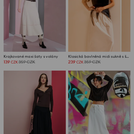
Krajkované maxi šaty s volány
Klasická bavlněná midi sukně s šátkem
139
359
CZK
239
359
CZK
CZK
CZK