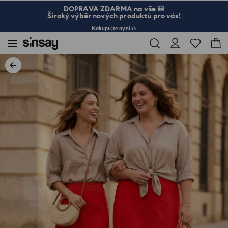
DOPRAVA ZDARMA na vše 🎒
Široký výběr nových produktů pro vás!
Nakupujte nyní >>