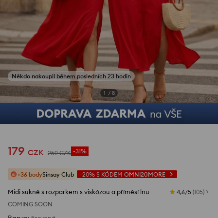
Někdo nakoupil během posledních 23 hodin
Zobrazit fotografie z recenzí
1
/
8
179
CZK
-31%
259
CZK
+36 body
Sinsay Club
-20%
S KÓDEM
OMNI20MORE
Midi sukně s rozparkem s viskózou a příměsí lnu
4,6/5
(
105
)
COMING SOON