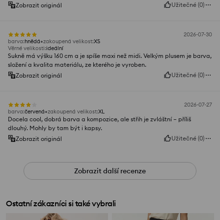
Užitečné
(
0
)
Zobrazit originál
2026-07-30
barva
:
hnědá
zakoupená velikost
:
XS
Věrné velikosti
:
ideální
Sukně má výšku 160 cm a je spíše maxi než midi. Velkým plusem je barva,
složení a kvalita materiálu, ze kterého je vyroben.
Užitečné
(
0
)
Zobrazit originál
2026-07-27
barva
:
červená
zakoupená velikost
:
XL
Docela cool, dobrá barva a kompozice, ale střih je zvláštní – příliš
dlouhý. Mohly by tam být i kapsy.
Užitečné
(
0
)
Zobrazit originál
Zobrazit další recenze
Ostatní zákazníci si také vybrali