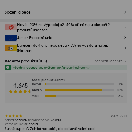
Složení a péče
Navíc -20% na Výprodej až -50% při nákupu alespoň 2
produktů (Nařízení)
Jsme z Evropské unie
Doručení do 4 dnů nebo sleva -15% na váš další nákup
(Nařízení)
Recenze produktu
(
105
)
Zobrazit recenze
Všechny recenze jsou ověřené.
Jak funguje hodnocení?
Seděl produkt dobře?
4,6/5
menší
1
%
ideální
83
%
větší
16
%
2026-07-31
barva
:
béžová
zakoupená velikost
:
M
Věrné velikosti
:
ideální
Sukně super :D Žehlicí materiál, ale celkově velmi cool