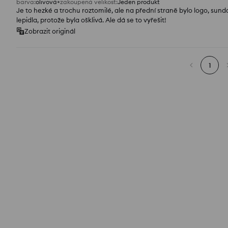
barva
:
olivová
zakoupená velikost
:
Jeden produkt
Je to hezké a trochu roztomilé, ale na přední straně bylo logo, sun
lepidla, protože byla ošklivá. Ale dá se to vyřešit!
Zobrazit originál
1