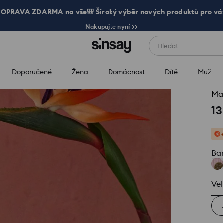
OPRAVA ZDARMA na vše🎒 Široký výběr nových produktů pro vá
Nakupujte nyní >>
Hledat
Doporučené
Žena
Domácnost
Dítě
Muž
Man
13
Ba
Vel