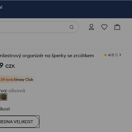
s!
šestrový organizér na šperky se zrcátkem
4/5
(
1
)
9
CZK
+28 body
Sinsay Club
rva
:
olivová
ikost
JEDNA VELIKOST