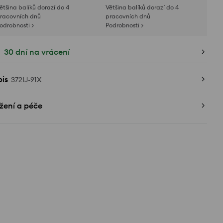
ětšina balíků dorazí do 4
Většina balíků dorazí do 4
racovních dnů
pracovních dnů
odrobnosti >
Podrobnosti >
30 dní na vrácení
is
372IJ-91X
žení a péče