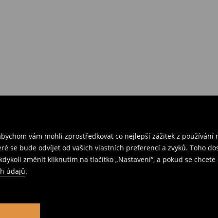
ychom vám mohli zprostředkovat co nejlepší zážitek z používání n
teré se bude odvíjet od vašich vlastních preferencí a zvyků. Toh
dykoli změnit kliknutím na tlačítko „Nastavení“, a pokud se chcete 
ch údajů
.