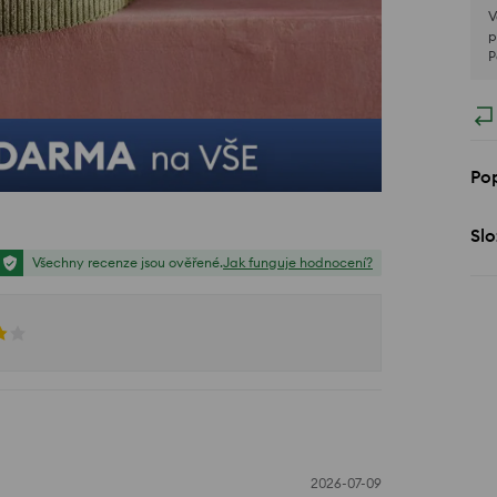
V
p
P
Pop
Slo
Všechny recenze jsou ověřené.
Jak funguje hodnocení?
2026-07-09