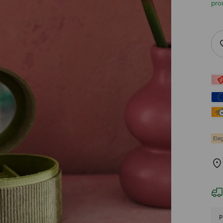
pro
Ele
P