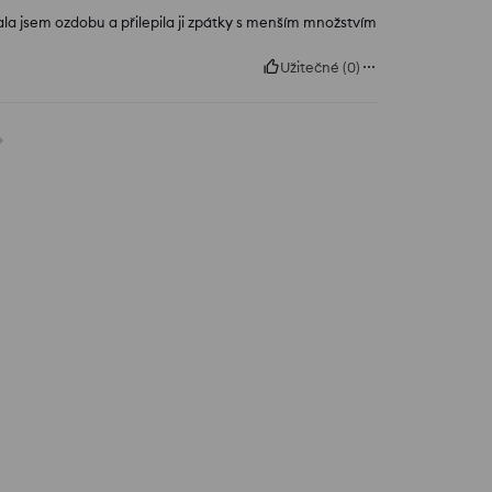
dala jsem ozdobu a přilepila ji zpátky s menším množstvím
Užitečné
(
0
)