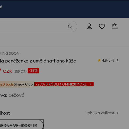
s!
MING SOON
á peněženka z umělé saffiano kůže
4,8/5
(
8
)
9
CZK
-38%
159
CZK
+20 body
Sinsay Club
-20%
S KÓDEM
OMNI20MORE
rva
:
béžová
ikost
Tabulka velikostí
JEDNA VELIKOST