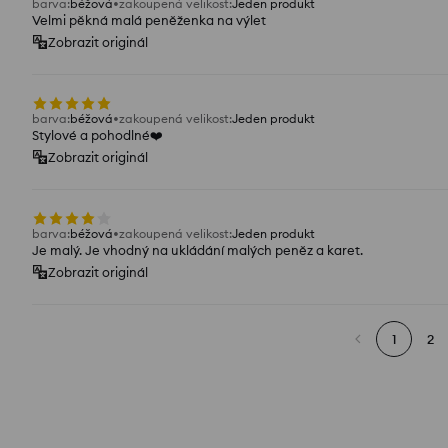
barva
:
béžová
zakoupená velikost
:
Jeden produkt
Velmi pěkná malá peněženka na výlet
Zobrazit originál
barva
:
béžová
zakoupená velikost
:
Jeden produkt
Stylové a pohodlné❤️
Zobrazit originál
barva
:
béžová
zakoupená velikost
:
Jeden produkt
Je malý. Je vhodný na ukládání malých peněz a karet.
Zobrazit originál
1
2