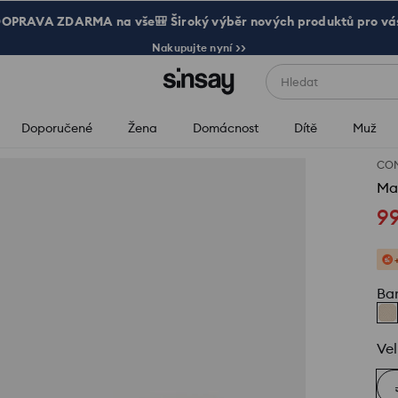
OPRAVA ZDARMA na vše🎒 Široký výběr nových produktů pro vá
Nakupujte nyní >>
Hledat
Doporučené
Žena
Domácnost
Dítě
Muž
CO
Mal
9
Ba
Vel