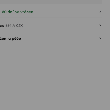
30 dní na vrácení
is
664IA-02X
žení a péče