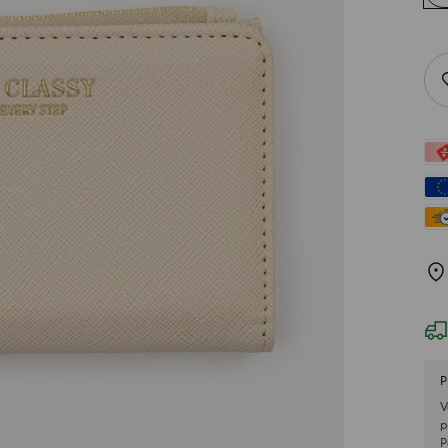
P
V
p
P