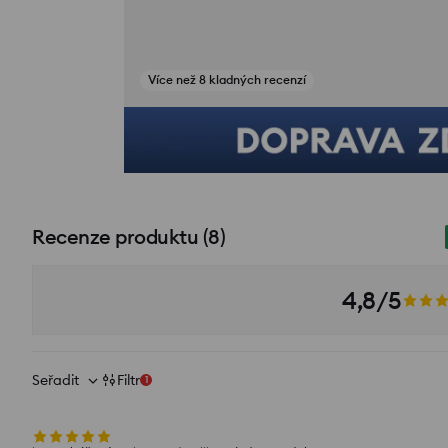
Někdo nakoupil během posledních 21 hodin
Recenze produktu
(
8
)
4,8/5
Seřadit
Filtr
1