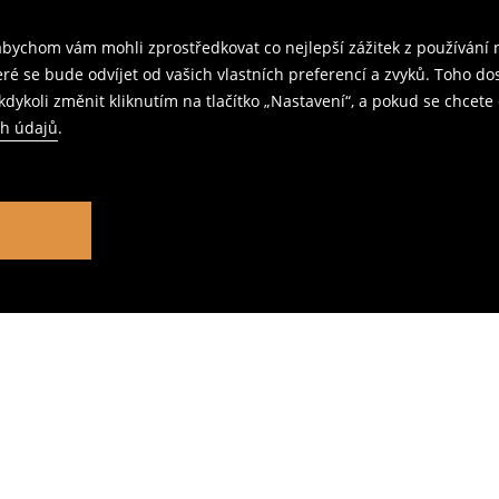
ychom vám mohli zprostředkovat co nejlepší zážitek z používání n
teré se bude odvíjet od vašich vlastních preferencí a zvyků. Toh
dykoli změnit kliknutím na tlačítko „Nastavení“, a pokud se chcete 
ch údajů
.