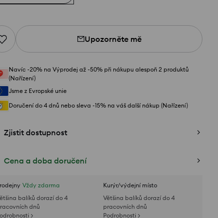
Upozorněte mě
Navíc -20% na Výprodej až -50% při nákupu alespoň 2 produktů
(Nařízení)
Jsme z Evropské unie
Doručení do 4 dnů nebo sleva -15% na váš další nákup (Nařízení)
Zjistit dostupnost
Cena a doba doručení
rodejny
Vždy zdarma
Kurýr/výdejní místo
ětšina balíků dorazí do 4
Většina balíků dorazí do 4
racovních dnů
pracovních dnů
odrobnosti >
Podrobnosti >