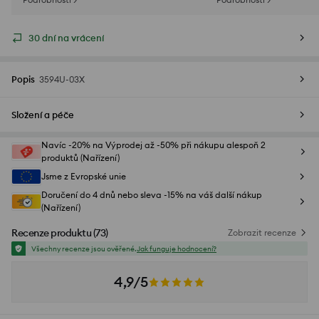
30 dní na vrácení
Popis
3594U-03X
Složení a péče
Navíc -20% na Výprodej až -50% při nákupu alespoň 2
produktů (Nařízení)
Jsme z Evropské unie
Doručení do 4 dnů nebo sleva -15% na váš další nákup
(Nařízení)
Recenze produktu
(
73
)
Zobrazit recenze
Všechny recenze jsou ověřené.
Jak funguje hodnocení?
4,9/5