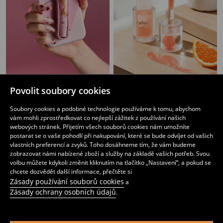
Povolit soubory cookies
Lesk na rty s samolepicím držákem na pouzdro telefonu
Lesk na rty
89
59
CZK
CZK
Soubory cookies a podobné technologie používáme k tomu, abychom
vám mohli zprostředkovat co nejlepší zážitek z používání našich
webových stránek. Přijetím všech souborů cookies nám umožníte
postarat se o vaše pohodlí při nakupování, které se bude odvíjet od vašich
vlastních preferencí a zvyků. Toho dosáhneme tím, že vám budeme
zobrazovat námi nabízené zboží a služby na základě vašich potřeb. Svou
volbu můžete kdykoli změnit kliknutím na tlačítko „Nastavení“, a pokud se
chcete dozvědět další informace, přečtěte si
Zásady používání souborů cookies
a
Zásady ochrany osobních údajů
.