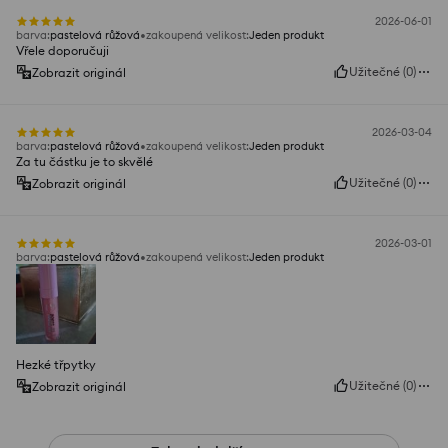
2026-06-01
barva
:
pastelová růžová
zakoupená velikost
:
Jeden produkt
Vřele doporučuji
Užitečné
(
0
)
Zobrazit originál
2026-03-04
barva
:
pastelová růžová
zakoupená velikost
:
Jeden produkt
Za tu částku je to skvělé
Užitečné
(
0
)
Zobrazit originál
2026-03-01
barva
:
pastelová růžová
zakoupená velikost
:
Jeden produkt
Hezké třpytky
Užitečné
(
0
)
Zobrazit originál