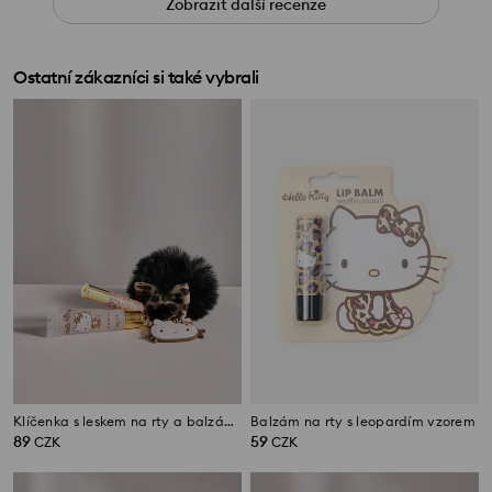
Zobrazit další recenze
Ostatní zákazníci si také vybrali
Klíčenka s leskem na rty a balzámem na rty Hello Kitty
Balzám na rty s leopardím vzorem
89
59
CZK
CZK