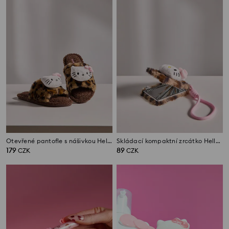
Otevřené pantofle s nášivkou Hello Kitty
Skládací kompaktní zrcátko Hello Kitty
179
89
CZK
CZK