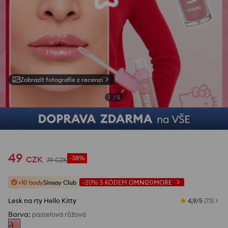
Zobrazit fotografie z recenzí
1
/
5
49
CZK
-38%
79
CZK
+10 body
Sinsay Club
-20%
S KÓDEM
OMNI20MORE
Lesk na rty Hello Kitty
4,9/5
(
73
)
Barva
:
pastelová růžová