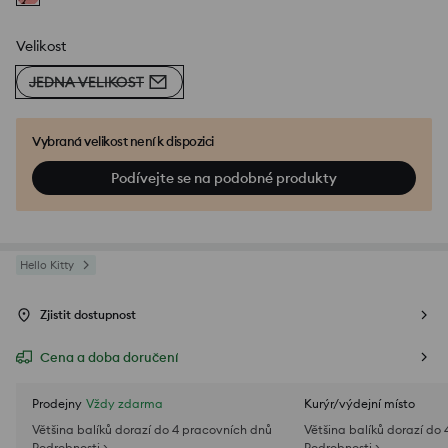
Velikost
JEDNA VELIKOST
Vybraná velikost není k dispozici
Podívejte se na podobné produkty
Hello Kitty
Zjistit dostupnost
Cena a doba doručení
Prodejny
Vždy zdarma
Kurýr/výdejní místo
Většina balíků dorazí do 4 pracovních dnů
Většina balíků dorazí do
Podrobnosti >
Podrobnosti >