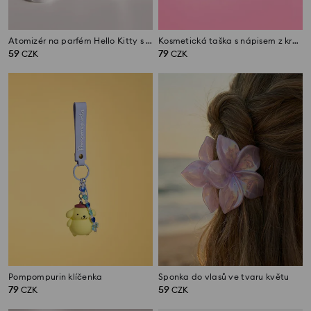
Atomizér na parfém Hello Kitty s pouzdrem
Kosmetická taška s nápisem z krystalů a bambulkou
59
79
CZK
CZK
Pompompurin klíčenka
Sponka do vlasů ve tvaru květu
79
59
CZK
CZK