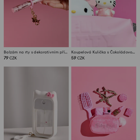
Balzám na rty s dekorativním přívěskem
Koupelová Kulička s Čokoládovou Vůní Hello Kitty
79
59
CZK
CZK