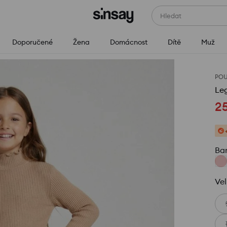
Hledat
Doporučené
Žena
Domácnost
Dítě
Muž
POU
Le
2
Ba
Vel