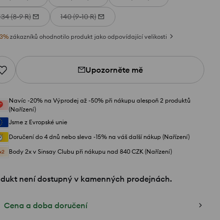
134 (8-9 R)
140 (9-10 R)
3
%
zákazníků ohodnotilo produkt jako odpovídající velikosti
Upozorněte mě
Navíc -20% na Výprodej až -50% při nákupu alespoň 2 produktů
(Nařízení)
Jsme z Evropské unie
Doručení do 4 dnů nebo sleva -15% na váš další nákup (Nařízení)
Body 2x v Sinsay Clubu při nákupu nad 840 CZK (Nařízení)
odukt není dostupný v kamenných prodejnách.
Cena a doba doručení