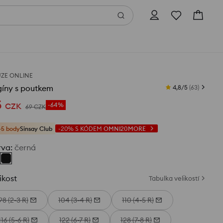
ZE ONLINE
gíny s poutkem
4,8/5
(
63
)
5
CZK
-64%
69
CZK
+5 body
Sinsay Club
-20%
S KÓDEM
OMNI20MORE
rva
:
černá
ikost
Tabulka velikostí
98 (2-3 R)
104 (3-4 R)
110 (4-5 R)
116 (5-6 R)
122 (6-7 R)
128 (7-8 R)