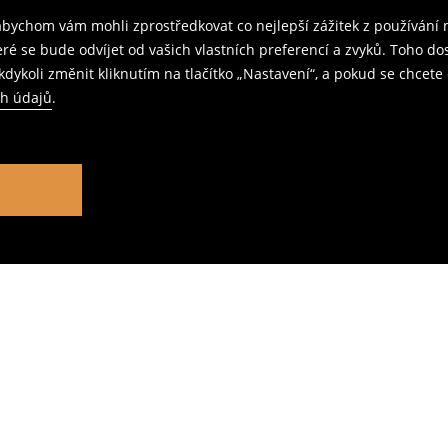
ychom vám mohli zprostředkovat co nejlepší zážitek z používání n
teré se bude odvíjet od vašich vlastních preferencí a zvyků. Toh
dykoli změnit kliknutím na tlačítko „Nastavení“, a pokud se chcete 
ch údajů
.