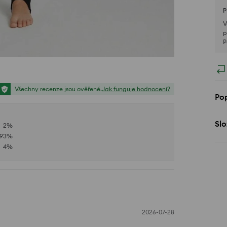
P
V
p
P
Všechny recenze jsou ověřené.
Jak funguje hodnocení?
Pop
Slo
2
%
93
%
4
%
2026-07-28