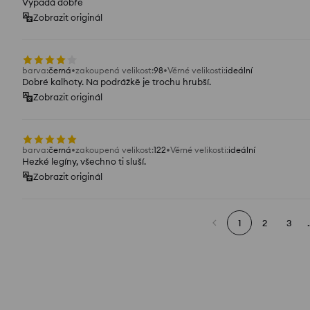
Vypadá dobře
Zobrazit originál
barva
:
černá
zakoupená velikost
:
98
Věrné velikosti
:
ideální
Dobré kalhoty. Na podrážkě je trochu hrubší.
Zobrazit originál
barva
:
černá
zakoupená velikost
:
122
Věrné velikosti
:
ideální
Hezké legíny, všechno ti sluší.
Zobrazit originál
1
2
3
.