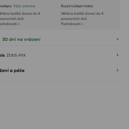
rodejny
Vždy zdarma
Kurýr/výdejní místo
ětšina balíků dorazí do 4
Většina balíků dorazí do 4
racovních dnů
pracovních dnů
odrobnosti >
Podrobnosti >
30 dní na vrácení
is
ZE815-99X
žení a péče