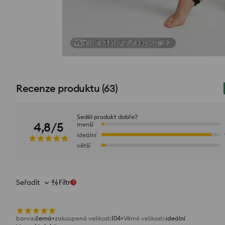
Zobrazit fotografie z recenzí
Recenze produktu
(
63
)
Seděl produkt dobře?
4,8/5
menší
ideální
větší
Seřadit
Filtr
1
barva
:
černá
zakoupená velikost
:
104
Věrné velikosti
:
ideální