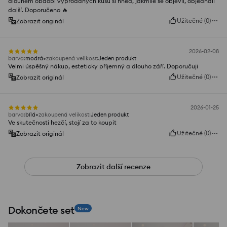
dlouhém období vyprodaných kusů si hned, jakmile se objevil, objednali
další. Doporučeno 🔥
Užitečné
(
0
)
Zobrazit originál
2026-02-08
barva
:
modrá
zakoupená velikost
:
Jeden produkt
Velmi úspěšný nákup, esteticky příjemný a dlouho září. Doporučuji
Užitečné
(
0
)
Zobrazit originál
2026-01-25
barva
:
bílá
zakoupená velikost
:
Jeden produkt
Ve skutečnosti hezčí, stojí za to koupit
Užitečné
(
0
)
Zobrazit originál
Zobrazit další recenze
Dokončete set
New