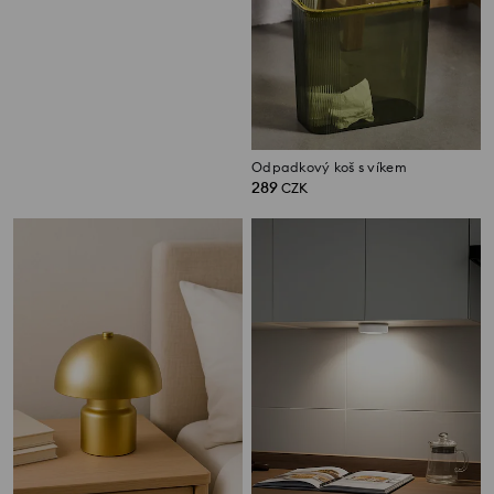
Kovový svícen
Odpadkový koš s víkem
89
289
CZK
CZK