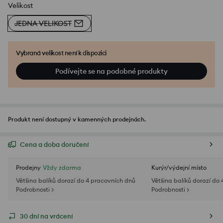
Velikost
JEDNA VELIKOST
Vybraná velikost není k dispozici
Podívejte se na podobné produkty
Produkt není dostupný v kamenných prodejnách.
Cena a doba doručení
Prodejny
Vždy zdarma
Kurýr/výdejní místo
Většina balíků dorazí do 4 pracovních dnů
Většina balíků dorazí do
Podrobnosti >
Podrobnosti >
30 dní na vrácení