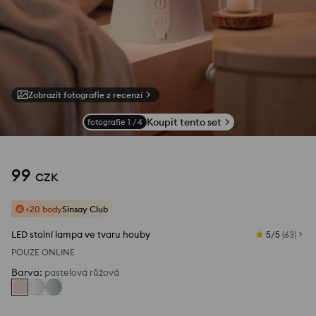
Zobrazit fotografie z recenzí
Koupit tento set
fotografie
1
/
4
99
CZK
+20 body
Sinsay Club
LED stolní lampa ve tvaru houby
5/5
(
63
)
POUZE ONLINE
Barva
:
pastelová růžová