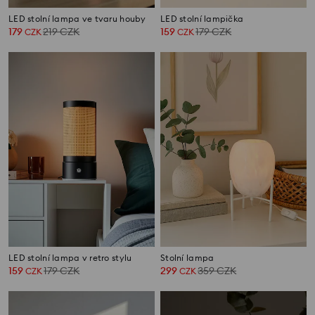
LED stolní lampa ve tvaru houby
LED stolní lampička
179
219
CZK
159
179
CZK
CZK
CZK
LED stolní lampa v retro stylu
Stolní lampa
159
179
CZK
299
359
CZK
CZK
CZK