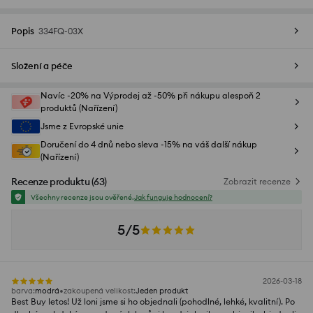
Popis
334FQ-03X
Složení a péče
Navíc -20% na Výprodej až -50% při nákupu alespoň 2
produktů (Nařízení)
Jsme z Evropské unie
Doručení do 4 dnů nebo sleva -15% na váš další nákup
(Nařízení)
Recenze produktu
(
63
)
Zobrazit recenze
Všechny recenze jsou ověřené.
Jak funguje hodnocení?
5/5
2026-03-18
barva
:
modrá
zakoupená velikost
:
Jeden produkt
Best Buy letos! Už loni jsme si ho objednali (pohodlné, lehké, kvalitní). Po