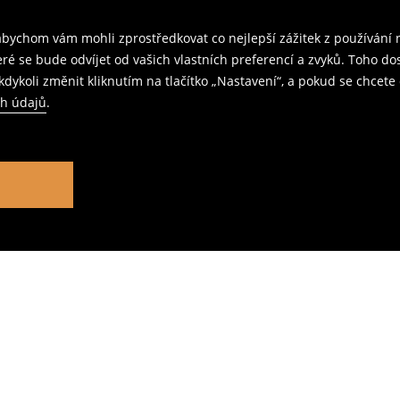
ychom vám mohli zprostředkovat co nejlepší zážitek z používání n
teré se bude odvíjet od vašich vlastních preferencí a zvyků. Toh
dykoli změnit kliknutím na tlačítko „Nastavení“, a pokud se chcete 
ch údajů
.