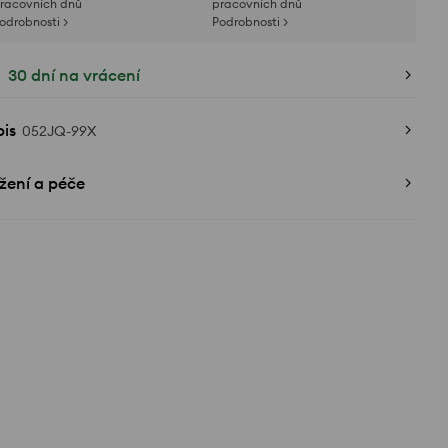
racovních dnů
pracovních dnů
odrobnosti >
Podrobnosti >
30 dní na vrácení
is
052JQ-99X
žení a péče