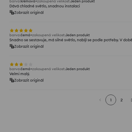
barva
:
krémová
zakoupená velikost
:
Jeden produkt
Dává chladné světlo, snadnou instalaci
Zobrazit originál
barva
:
černá
zakoupená velikost
:
Jeden produkt
Snadno se sestavuje, má silné světlo, nabíjí se podle potřeby. V d
Zobrazit originál
barva
:
černá
zakoupená velikost
:
Jeden produkt
Velmi malý.
Zobrazit originál
1
2