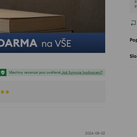
p
P
Pop
Slo
Všechny recenze jsou ověřené.
Jak funguje hodnocení?
2026-08-02