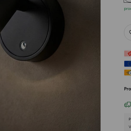
pro
Pr
P
V