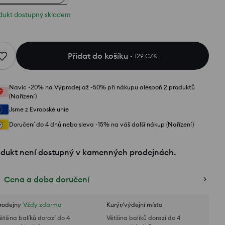
dukt dostupný skladem
Přidat do košíku
129 CZK
Navíc -20% na Výprodej až -50% při nákupu alespoň 2 produktů
(Nařízení)
Jsme z Evropské unie
Doručení do 4 dnů nebo sleva -15% na váš další nákup (Nařízení)
odukt není dostupný v kamenných prodejnách.
Cena a doba doručení
rodejny
Vždy zdarma
Kurýr/výdejní místo
ětšina balíků dorazí do 4
Většina balíků dorazí do 4