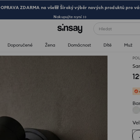
OPRAVA ZDARMA na vše🎒 Široký výběr nových produktů pro vá
Nakupujte nyní >>
Hledat
Doporučené
Žena
Domácnost
Dítě
Muž
POU
Sam
12
Ba
Vel