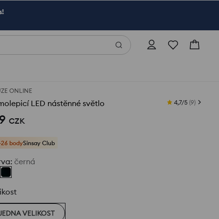
s!
ZE ONLINE
olepicí LED nástěnné světlo
4,7/5
(
9
)
9
CZK
+26 body
Sinsay Club
rva
:
černá
ikost
JEDNA VELIKOST