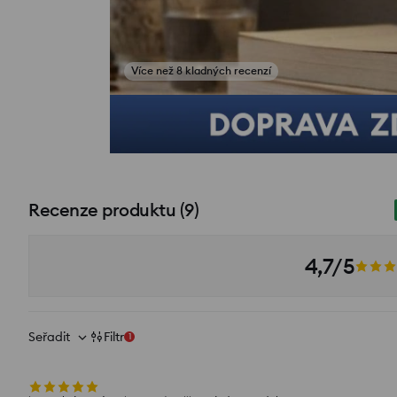
Někdo nakoupil během posledních 4 hodin
Recenze produktu
(
9
)
4,7/5
Seřadit
Filtr
1