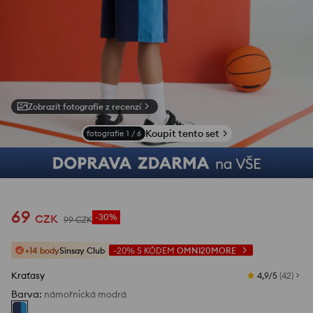
Zobrazit fotografie z recenzí
Koupit tento set
fotografie
1
/
6
69
CZK
-30%
99
CZK
+14 body
Sinsay Club
-20%
S KÓDEM
OMNI20MORE
Kraťasy
4,9/5
(
42
)
Barva
:
námořnická modrá