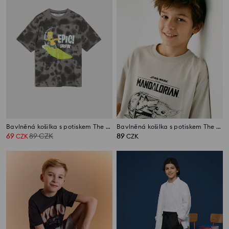
Bavlněná košilka s potiskem The Simpsons
Bavlněná košilka s potiskem The Mandalorian
69
89
CZK
89
CZK
CZK