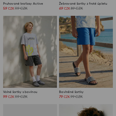
Pruhované kraťasy Active
Žebrované šortky z froté úpletu
59
119
CZK
69
89
CZK
CZK
CZK
Volné šortky s bavlnou
Bavlněné šortky
99
119
CZK
79
99
CZK
CZK
CZK