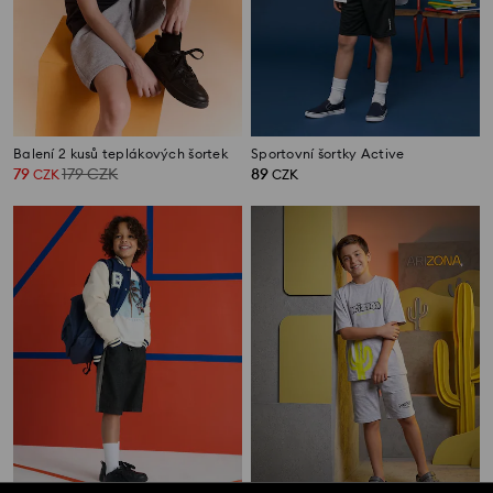
Balení 2 kusů teplákových šortek
Sportovní šortky Active
79
179
CZK
89
CZK
CZK