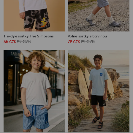
Tie-dye šortky The Simpsons
Volné šortky s bavlnou
55
99
CZK
79
99
CZK
CZK
CZK