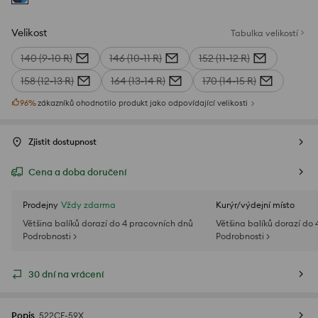
Velikost
Tabulka velikostí
140 (9-10 R)
146 (10-11 R)
152 (11-12 R)
158 (12-13 R)
164 (13-14 R)
170 (14-15 R)
96
%
zákazníků ohodnotilo produkt jako odpovídající velikosti
Zjistit dostupnost
Cena a doba doručení
Prodejny
Vždy zdarma
Kurýr/výdejní místo
Většina balíků dorazí do 4 pracovních dnů
Většina balíků dorazí do
Podrobnosti >
Podrobnosti >
30 dní na vrácení
Popis
522CF-59X