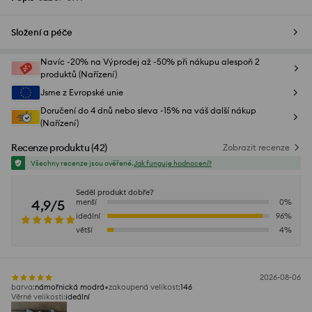
Složení a péče
Navíc -20% na Výprodej až -50% při nákupu alespoň 2
produktů (Nařízení)
Jsme z Evropské unie
Doručení do 4 dnů nebo sleva -15% na váš další nákup
(Nařízení)
Recenze produktu
(
42
)
Zobrazit recenze
Všechny recenze jsou ověřené.
Jak funguje hodnocení?
Seděl produkt dobře?
4,9/5
menší
0
%
ideální
96
%
větší
4
%
2026-08-06
barva
:
námořnická modrá
zakoupená velikost
:
146
Věrné velikosti
:
ideální