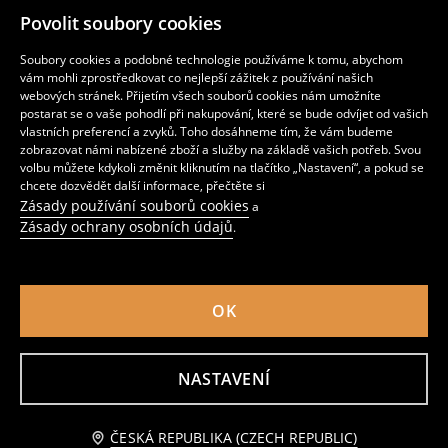
Povolit soubory cookies
Kraťasy
Volné šortky s bavlnou
85
179
CZK
79
99
CZK
CZK
CZK
Soubory cookies a podobné technologie používáme k tomu, abychom
vám mohli zprostředkovat co nejlepší zážitek z používání našich
webových stránek. Přijetím všech souborů cookies nám umožníte
postarat se o vaše pohodlí při nakupování, které se bude odvíjet od vašich
vlastních preferencí a zvyků. Toho dosáhneme tím, že vám budeme
zobrazovat námi nabízené zboží a služby na základě vašich potřeb. Svou
volbu můžete kdykoli změnit kliknutím na tlačítko „Nastavení“, a pokud se
chcete dozvědět další informace, přečtěte si
Zásady používání souborů cookies
a
Zásady ochrany osobních údajů
.
OK
Teplákové kraťasy s vysokým podílem bavlny 3 pack
Teplákové kraťasy 3 pack
NASTAVENÍ
219
279
CZK
219
279
CZK
CZK
CZK
Upozorněte mě
ČESKÁ REPUBLIKA (CZECH REPUBLIC)