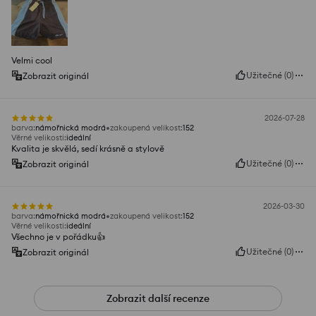
Velmi cool
Užitečné
(
0
)
Zobrazit originál
2026-07-28
barva
:
námořnická modrá
zakoupená velikost
:
152
Věrné velikosti
:
ideální
Kvalita je skvělá, sedí krásně a stylově
Užitečné
(
0
)
Zobrazit originál
2026-03-30
barva
:
námořnická modrá
zakoupená velikost
:
152
Věrné velikosti
:
ideální
Všechno je v pořádku👍️
Užitečné
(
0
)
Zobrazit originál
Zobrazit další recenze