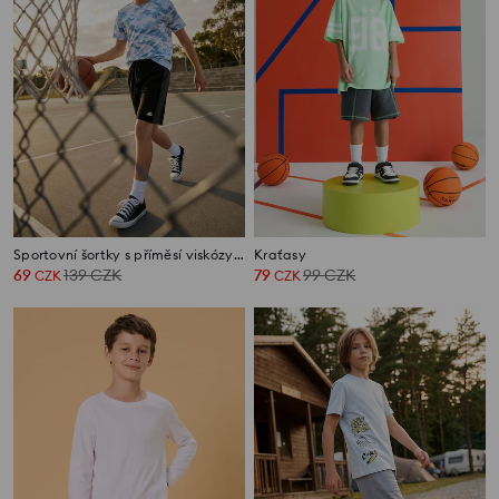
Sportovní šortky s příměsí viskózy Active
Kraťasy
69
139
CZK
79
99
CZK
CZK
CZK