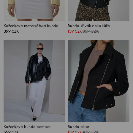
Koženková motorkářská bunda
Bunda křivák z eko kůže
399
139
359
CZK
CZK
CZK
Koženková bunda bomber
Bunda biker
559
139
479
CZK
CZK
CZK