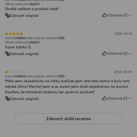
Věrné velikosti
:
ideální
Skvělá velikost a produkt také!
Užitečné
(
0
)
Zobrazit originál
2025-03-14
barva
:
hnědá
zakoupená velikost
:
XXS
Věrné velikosti
:
ideální
Super žabka 💪
Užitečné
(
0
)
Zobrazit originál
2025-02-09
barva
:
hnědá
zakoupená velikost
:
XXS
Měla jsem objednávku na lístky, balíček jsem otevřela doma a byly tam
nějaké džíny! Nechal jsem si je, zadal jsem další objednávku na bundu!
Doufám, že tentokrát dostanu ten správný produkt!
Užitečné
(
0
)
Zobrazit originál
Zobrazit další recenze