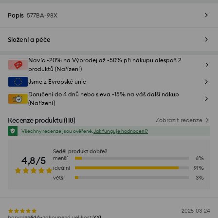
Popis
577BA-98X
Složení a péče
Navíc -20% na Výprodej až -50% při nákupu alespoň 2
produktů (Nařízení)
Jsme z Evropské unie
Doručení do 4 dnů nebo sleva -15% na váš další nákup
(Nařízení)
Recenze produktu
(
118
)
Zobrazit recenze
Všechny recenze jsou ověřené.
Jak funguje hodnocení?
Seděl produkt dobře?
4,8/5
menší
6
%
ideální
91
%
větší
3
%
2025-03-24
barva
:
hnědá
zakoupená velikost
:
XXL