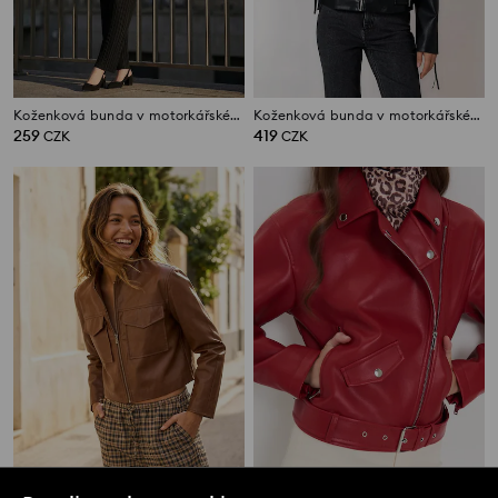
Koženková bunda v motorkářském stylu
Koženková bunda v motorkářském stylu
259
419
CZK
CZK
Krátká koženková bunda
Koženková motorkářská bunda