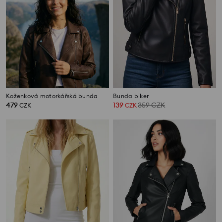
Koženková motorkářská bunda
Bunda biker
479
139
359
CZK
CZK
CZK