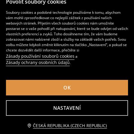
Povolit soubory cookies
119
479
CZK
359
CZK
CZK
Soubory cookies a podobné technologie používáme k tomu, abychom
vám mohli zprostředkovat co nejlepší zážitek z používání našich
webových stránek. Přijetím všech souborů cookies nám umožníte
postarat se o vaše pohodlí při nakupování, které se bude odvíjet od vašich
vlastních preferencí a zvyků. Toho dosáhneme tím, že vám budeme
zobrazovat námi nabízené zboží a služby na základě vašich potřeb. Svou
volbu můžete kdykoli změnit kliknutím na tlačítko „Nastavení“, a pokud se
chcete dozvědět další informace, přečtěte si
Zásady používání souborů cookies
a
Zásady ochrany osobních údajů
.
OK
Bomber
Motorkářská bunda z imitace semiše
399
479
CZK
479
599
CZK
CZK
CZK
NASTAVENÍ
Upozorněte mě
ČESKÁ REPUBLIKA (CZECH REPUBLIC)