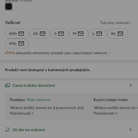
Barva
:
hnědá
Velikost
Tabulka velikostí
XXS
XS
S
M
L
XL
XXL
91
%
zákazníků ohodnotilo produkt jako odpovídající velikosti
Produkt není dostupný v kamenných prodejnách.
Cena a doba doručení
Prodejny
Vždy zdarma
Kurýr/výdejní místo
Většina balíků dorazí do 4 pracovních dnů
Většina balíků dorazí do
Podrobnosti >
Podrobnosti >
30 dní na vrácení