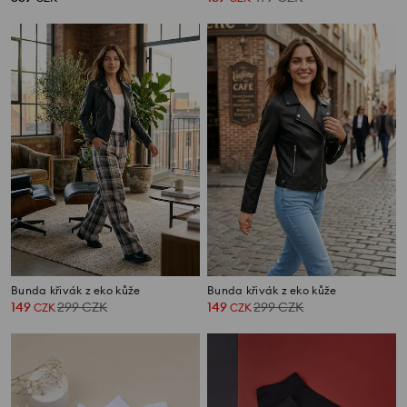
Bunda křivák z eko kůže
Bunda křivák z eko kůže
149
299
CZK
149
299
CZK
CZK
CZK