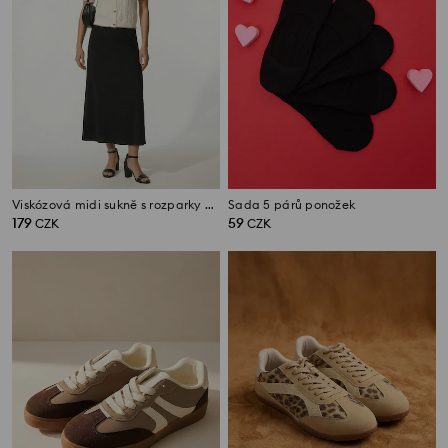
Viskózová midi sukně s rozparky po stranách
Sada 5 párů ponožek
179
59
CZK
CZK