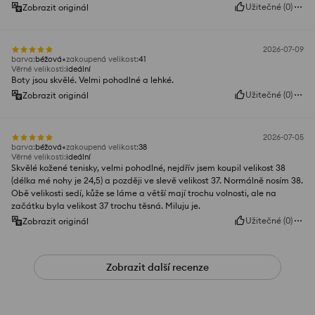
Užitečné
(
0
)
Zobrazit originál
2026-07-09
barva
:
béžová
zakoupená velikost
:
41
Věrné velikosti
:
ideální
Boty jsou skvělé. Velmi pohodlné a lehké.
Užitečné
(
0
)
Zobrazit originál
2026-07-05
barva
:
béžová
zakoupená velikost
:
38
Věrné velikosti
:
ideální
Skvělé kožené tenisky, velmi pohodlné, nejdřív jsem koupil velikost 38
(délka mé nohy je 24,5) a později ve slevě velikost 37. Normálně nosím 38.
Obě velikosti sedí, kůže se láme a větší mají trochu volnosti, ale na
začátku byla velikost 37 trochu těsná. Miluju je.
Užitečné
(
0
)
Zobrazit originál
Zobrazit další recenze