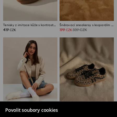
Tenisky z imitace kůže s kontrastními panely
Šněrovací sneakersy s leopardím vzorem z imitace semiše
419
199
339
CZK
CZK
CZK
Povolit soubory cookies
Nízké tenisky z imitace kůže
Tenisky z imitace kůže s leopardím vzorem