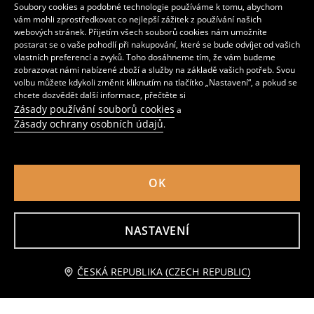
159
419
CZK
CZK
Soubory cookies a podobné technologie používáme k tomu, abychom
vám mohli zprostředkovat co nejlepší zážitek z používání našich
webových stránek. Přijetím všech souborů cookies nám umožníte
postarat se o vaše pohodlí při nakupování, které se bude odvíjet od vašich
vlastních preferencí a zvyků. Toho dosáhneme tím, že vám budeme
zobrazovat námi nabízené zboží a služby na základě vašich potřeb. Svou
volbu můžete kdykoli změnit kliknutím na tlačítko „Nastavení“, a pokud se
chcete dozvědět další informace, přečtěte si
Zásady používání souborů cookies
a
Zásady ochrany osobních údajů
.
OK
NASTAVENÍ
Nízké sněhule na platformě z pravé kůže s vlněným zateplením
Šněrovací tenisky s vysokým svrškem
559
279
479
CZK
CZK
CZK
Upozorněte mě
ČESKÁ REPUBLIKA (CZECH REPUBLIC)