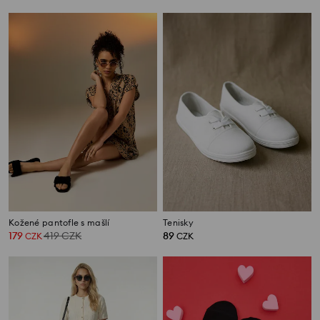
Kožené pantofle s mašlí
Tenisky
179
419
CZK
89
CZK
CZK