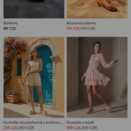
Baleríny
Ažurové baleríny
89
119
179
CZK
CZK
CZK
Pantofle na platformě s květinovým motivem
Pantofle s mašlí
219
259
CZK
199
259
CZK
CZK
CZK