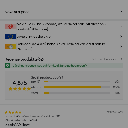
Složení a péče
Navíc -20% na Výprodej až -50% při nákupu alespoň 2
produktů (Nařízení)
Jsme z Evropské unie
Doručení do 4 dnů nebo sleva -15% na váš další nákup
(Nařízení)
Recenze produktu
(
62
)
Zobrazit recenze
Všechny recenze jsou ověřené.
Jak funguje hodnocení?
Seděl produkt dobře?
4,8/5
menší
6
%
ideální
86
%
větší
8
%
2026-07-22
barva
:
béžová
zakoupená velikost
:
39
Věrné velikosti
:
ideální
Ideální. Velikost