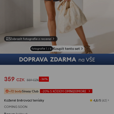
Zobrazit fotografie z recenzí
Koupit tento set
fotografie
1
/
6
359
CZK
-36%
559
CZK
+72 body
Sinsay Club
-20%
S KÓDEM
OMNI20MORE
Kožené šněrovací tenisky
4,8/5
(
62
)
COMING SOON