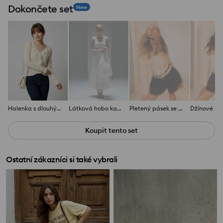
Dokončete set
New
Halenka s dlouhým rukávem a ozdobným volánem
Látková hobo kabelka s vyšívanými květinami
Pletený pásek se stříbrnou sponou
Koupit tento set
Ostatní zákazníci si také vybrali