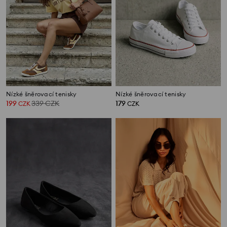
Nízké šněrovací tenisky
Nízké šněrovací tenisky
199
339
CZK
179
CZK
CZK