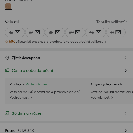
Barva
:
béžová
Velikost
Tabulka velikostí
36
37
38
39
40
41
86
%
zákazníků ohodnotilo produkt jako odpovídající velikosti
Zjistit dostupnost
Cena a doba doručení
Prodejny
Vždy zdarma
Kurýr/výdejní místo
Většina balíků dorazí do 4 pracovních dnů
Většina balíků dorazí do
Podrobnosti >
Podrobnosti >
30 dní na vrácení
Popis
169IW-84X