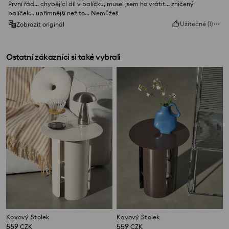
První řád... chybějící díl v balíčku, musel jsem ho vrátit... zničený
balíček... upřímnější než to... Nemůžeš
Užitečné
(
1
)
Zobrazit originál
Ostatní zákazníci si také vybrali
Kovový Stolek
Kovový Stolek
559
559
CZK
CZK