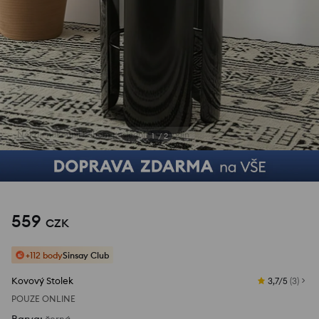
1
/
2
559
CZK
+112 body
Sinsay Club
Kovový Stolek
3,7/5
(
3
)
POUZE ONLINE