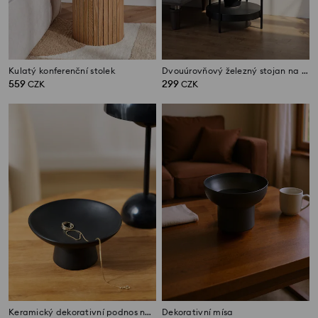
Kulatý konferenční stolek
Dvouúrovňový železný stojan na květiny
559
299
CZK
CZK
Keramický dekorativní podnos na nožce
Dekorativní mísa