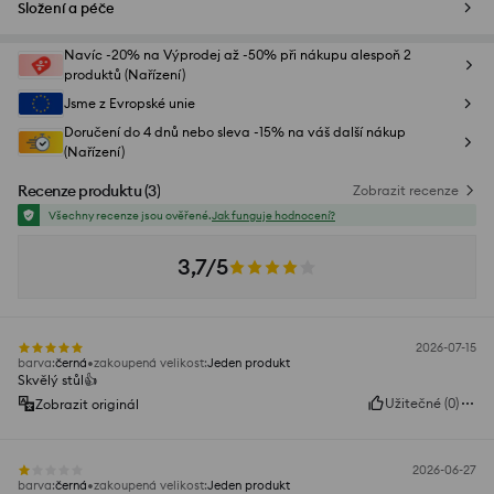
Složení a péče
Navíc -20% na Výprodej až -50% při nákupu alespoň 2
produktů (Nařízení)
Jsme z Evropské unie
Doručení do 4 dnů nebo sleva -15% na váš další nákup
(Nařízení)
Recenze produktu
(
3
)
Zobrazit recenze
Všechny recenze jsou ověřené.
Jak funguje hodnocení?
3,7/5
2026-07-15
barva
:
černá
zakoupená velikost
:
Jeden produkt
Skvělý stůl👍
Užitečné
(
0
)
Zobrazit originál
2026-06-27
barva
:
černá
zakoupená velikost
:
Jeden produkt