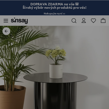
DOPRAVA ZDARMA na vše 🎒
Široký výběr nových produktů pro vás!
Nakupujte nyní >>