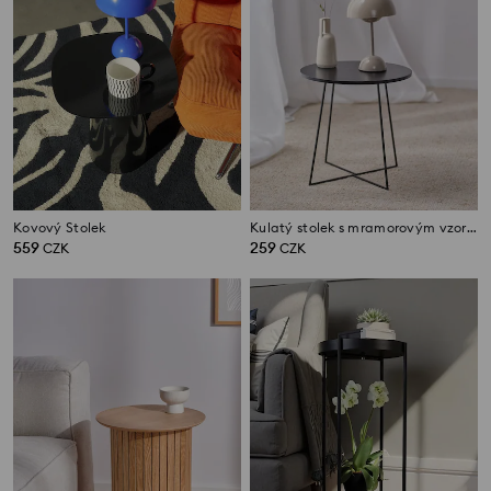
Kovový Stolek
Kulatý stolek s mramorovým vzorem
559
259
CZK
CZK