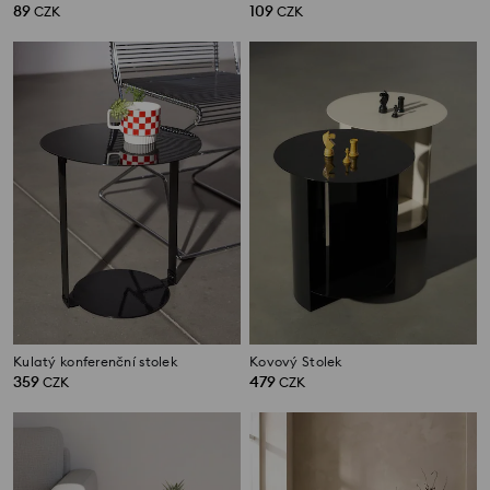
89
109
CZK
CZK
Kulatý konferenční stolek
Kovový Stolek
359
479
CZK
CZK