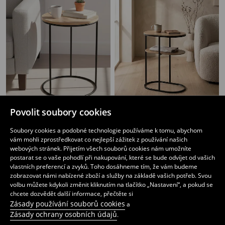
Povolit soubory cookies
Kulatý konferenční stolek
Dvoupodlažní stolek s kovovým rámem
259
419
CZK
CZK
Soubory cookies a podobné technologie používáme k tomu, abychom
vám mohli zprostředkovat co nejlepší zážitek z používání našich
webových stránek. Přijetím všech souborů cookies nám umožníte
postarat se o vaše pohodlí při nakupování, které se bude odvíjet od vašich
vlastních preferencí a zvyků. Toho dosáhneme tím, že vám budeme
zobrazovat námi nabízené zboží a služby na základě vašich potřeb. Svou
volbu můžete kdykoli změnit kliknutím na tlačítko „Nastavení“, a pokud se
chcete dozvědět další informace, přečtěte si
Zásady používání souborů cookies
a
Zásady ochrany osobních údajů
.