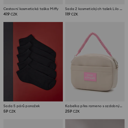
Cestovní kosmetická taška Miffy
Sada 2 kosmetických tašek Lilo & Stitch
419
119
CZK
CZK
Sada 5 párů ponožek
Kabelka přes rameno s ozdobným uchem
59
259
CZK
CZK