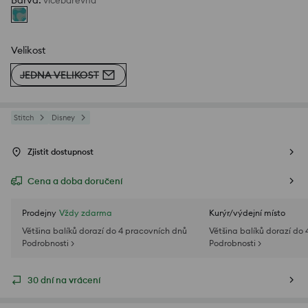
Barva
:
vícebarevná
Velikost
JEDNA VELIKOST
Stitch
Disney
Zjistit dostupnost
Cena a doba doručení
Prodejny
Vždy zdarma
Kurýr/výdejní místo
Většina balíků dorazí do 4 pracovních dnů
Většina balíků dorazí do
Podrobnosti >
Podrobnosti >
30 dní na vrácení