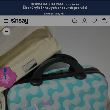
DOPRAVA ZDARMA na vše 🎒
Široký výběr nových produktů pro vás!
Nakupujte nyní >>