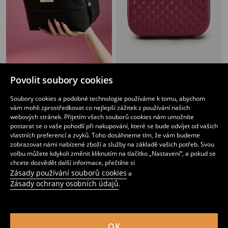
Povolit soubory cookies
Kosmetická taška se dvěma zipovými přihrádkami
Strukturovaná Cestovní Kosmetická Taška
179
419
CZK
CZK
Soubory cookies a podobné technologie používáme k tomu, abychom
vám mohli zprostředkovat co nejlepší zážitek z používání našich
webových stránek. Přijetím všech souborů cookies nám umožníte
postarat se o vaše pohodlí při nakupování, které se bude odvíjet od vašich
vlastních preferencí a zvyků. Toho dosáhneme tím, že vám budeme
zobrazovat námi nabízené zboží a služby na základě vašich potřeb. Svou
volbu můžete kdykoli změnit kliknutím na tlačítko „Nastavení“, a pokud se
chcete dozvědět další informace, přečtěte si
Zásady používání souborů cookies
a
Zásady ochrany osobních údajů
.
OK