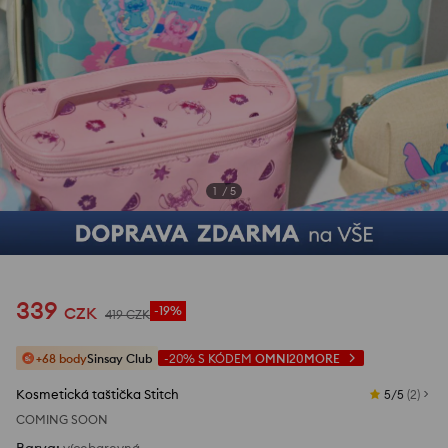
1
/
5
339
CZK
-19%
419
CZK
+68 body
Sinsay Club
-20%
S KÓDEM
OMNI20MORE
Kosmetická taštička Stitch
5/5
(
2
)
COMING SOON