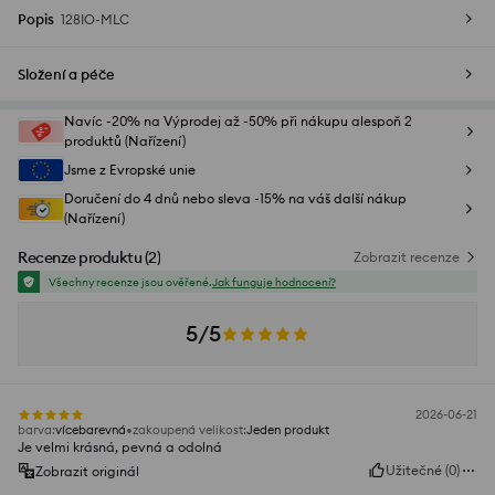
Popis
128IO-MLC
Složení a péče
Navíc -20% na Výprodej až -50% při nákupu alespoň 2
produktů (Nařízení)
Jsme z Evropské unie
Doručení do 4 dnů nebo sleva -15% na váš další nákup
(Nařízení)
Recenze produktu
(
2
)
Zobrazit recenze
Všechny recenze jsou ověřené.
Jak funguje hodnocení?
5/5
2026-06-21
barva
:
vícebarevná
zakoupená velikost
:
Jeden produkt
Je velmi krásná, pevná a odolná
Užitečné
(
0
)
Zobrazit originál