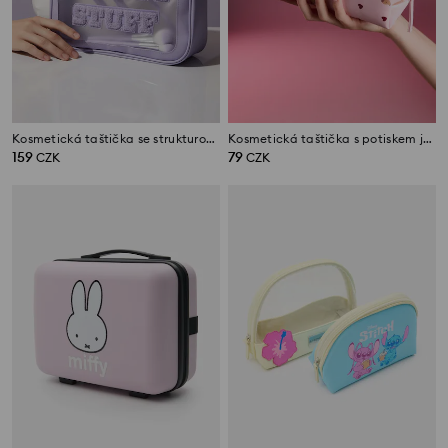
Kosmetická taštička se strukturovaným nápisem
Kosmetická taštička s potiskem jezevčíků
159
79
CZK
CZK