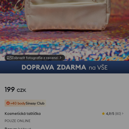
Zobrazit fotografie z recenzí
1
/
4
199
CZK
+40 body
Sinsay Club
Kosmetická taštička
4,9/5
(
80
)
POUZE ONLINE