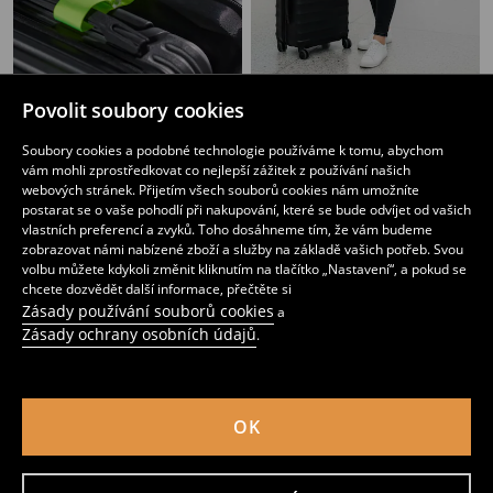
Pouzdro na pas
Cestovní taška
Povolit soubory cookies
49
119
CZK
159
CZK
CZK
Soubory cookies a podobné technologie používáme k tomu, abychom
vám mohli zprostředkovat co nejlepší zážitek z používání našich
webových stránek. Přijetím všech souborů cookies nám umožníte
postarat se o vaše pohodlí při nakupování, které se bude odvíjet od vašich
vlastních preferencí a zvyků. Toho dosáhneme tím, že vám budeme
zobrazovat námi nabízené zboží a služby na základě vašich potřeb. Svou
volbu můžete kdykoli změnit kliknutím na tlačítko „Nastavení“, a pokud se
chcete dozvědět další informace, přečtěte si
Zásady používání souborů cookies
a
Zásady ochrany osobních údajů
.
OK
Organizér 3 pack
Prošívaná cestovní taška s popruhem přes rameno