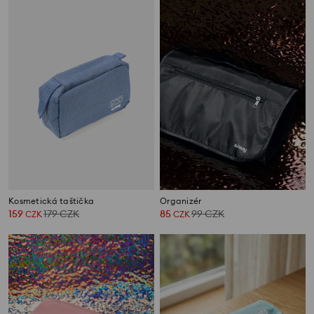
Kosmetická taštička
Organizér
159
179
CZK
85
99
CZK
CZK
CZK