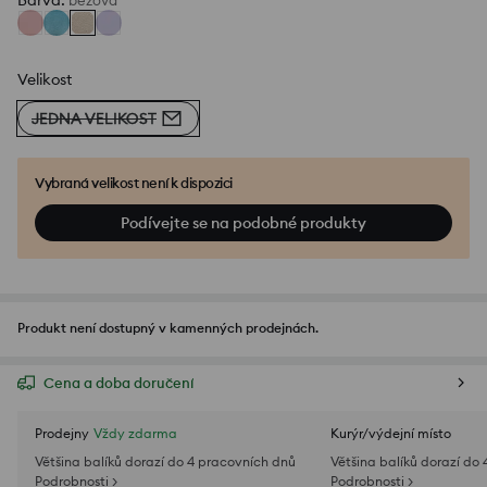
Barva
:
béžová
Velikost
JEDNA VELIKOST
Vybraná velikost není k dispozici
Podívejte se na podobné produkty
Produkt není dostupný v kamenných prodejnách.
Cena a doba doručení
Prodejny
Vždy zdarma
Kurýr/výdejní místo
Většina balíků dorazí do 4 pracovních dnů
Většina balíků dorazí do
Podrobnosti >
Podrobnosti >