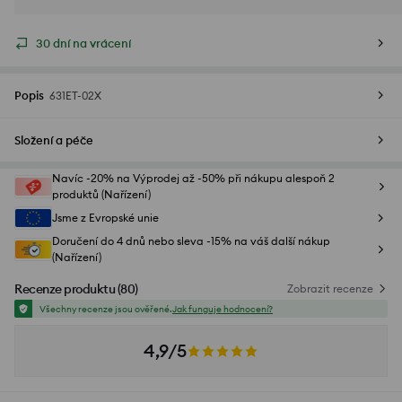
30 dní na vrácení
Popis
631ET-02X
Složení a péče
Navíc -20% na Výprodej až -50% při nákupu alespoň 2
produktů (Nařízení)
Jsme z Evropské unie
Doručení do 4 dnů nebo sleva -15% na váš další nákup
(Nařízení)
Recenze produktu
(
80
)
Zobrazit recenze
Všechny recenze jsou ověřené.
Jak funguje hodnocení?
4,9/5