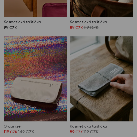
Kosmetická taštička
Kosmetická taštička
99
89
119
CZK
CZK
CZK
Organizér
Kosmetická taštička
119
149
CZK
89
119
CZK
CZK
CZK