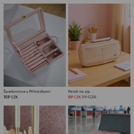
Šperkovnice s Přihrádkami
Penál na zip
159
89
119
CZK
CZK
CZK