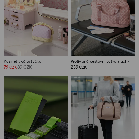
Kosmetická taštička
Prošívaná cestovní taška s uchy
79
89
CZK
259
CZK
CZK