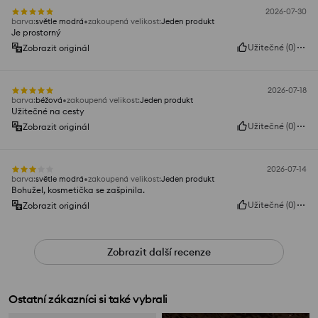
2026-07-30
barva
:
světle modrá
zakoupená velikost
:
Jeden produkt
Je prostorný
Užitečné
(
0
)
Zobrazit originál
2026-07-18
barva
:
béžová
zakoupená velikost
:
Jeden produkt
Užitečné na cesty
Užitečné
(
0
)
Zobrazit originál
2026-07-14
barva
:
světle modrá
zakoupená velikost
:
Jeden produkt
Bohužel, kosmetička se zašpinila.
Užitečné
(
0
)
Zobrazit originál
Zobrazit další recenze
Ostatní zákazníci si také vybrali