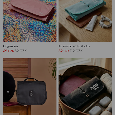
Organizér
Kosmetická taštička
69
89
CZK
39
119
CZK
CZK
CZK