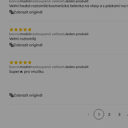
barva
:
modrá
zakoupená velikost
:
Jeden produkt
Velmi hezká roztomilá kosmetická čelenka na vlasy a s páskami na 
Zobrazit originál
barva
:
modrá
zakoupená velikost
:
Jeden produkt
Velmi roztomilý
Zobrazit originál
barva
:
modrá
zakoupená velikost
:
Jeden produkt
Super🔥 pro vnučku
Zobrazit originál
1
2
3
.