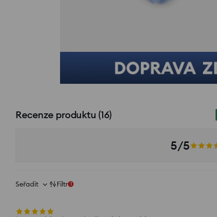
Více než 16 kladných recenzí
Zobrazit fotografie z recenzí
Recenze produktu
(
16
)
5/5
Seřadit
Filtr
1