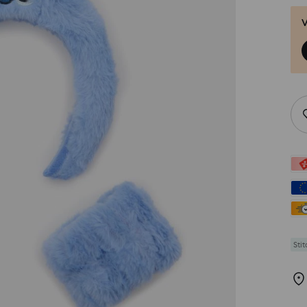
V
Stit