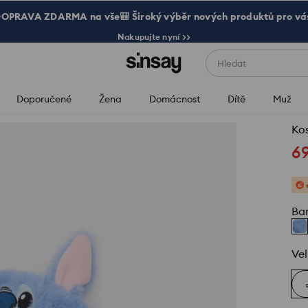
OPRAVA ZDARMA na vše🎒 Široký výběr nových produktů pro vá
Nakupujte nyní >>
Hledat
Doporučené
Žena
Domácnost
Dítě
Muž
Kos
6
Ba
Vel