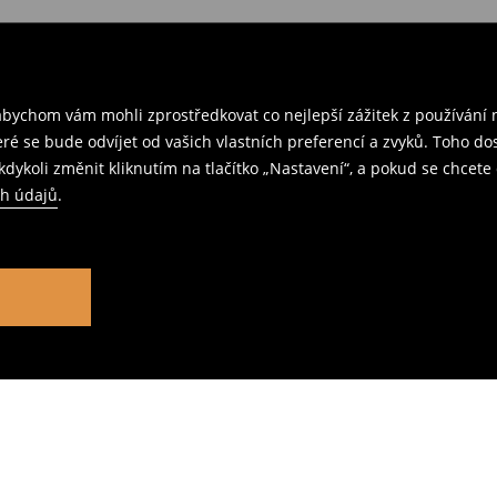
ychom vám mohli zprostředkovat co nejlepší zážitek z používání n
teré se bude odvíjet od vašich vlastních preferencí a zvyků. Toh
dykoli změnit kliknutím na tlačítko „Nastavení“, a pokud se chcete 
ch údajů
.