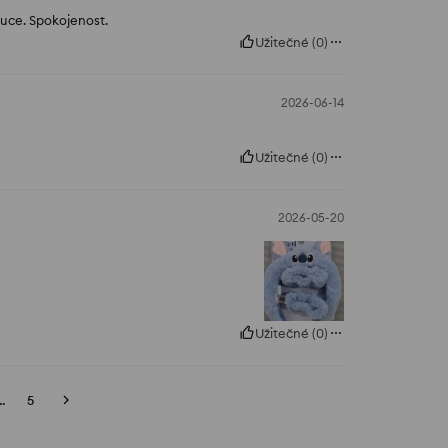
ruce. Spokojenost.
Užitečné
(
0
)
2026-06-14
Užitečné
(
0
)
2026-05-20
Užitečné
(
0
)
..
5