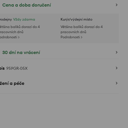
Cena a doba doručení
rodejny
Vždy zdarma
Kurýr/výdejní místo
ětšina balíků dorazí do 4
Většina balíků dorazí do 4
racovních dnů
pracovních dnů
odrobnosti >
Podrobnosti >
30 dní na vrácení
is
959GR-05X
žení a péče