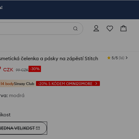
s!
metická čelenka a pásky na zápěstí Stitch
5/5
(
16
)
9
CZK
-30%
99
CZK
+14 body
Sinsay Club
-20%
S KÓDEM
OMNI20MORE
rva
:
modrá
ikost
JEDNA VELIKOST