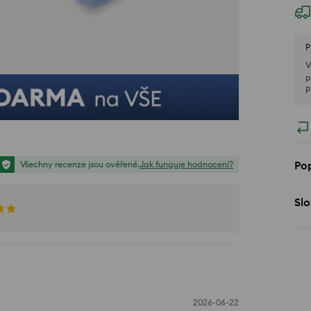
P
V
p
P
Pop
Všechny recenze jsou ověřené.
Jak funguje hodnocení?
Slo
2026-06-22