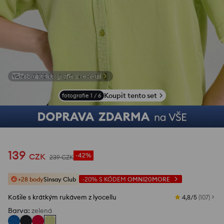
Zobrazit fotografie z recenzí
Koupit tento set
fotografie
1
/
6
139
CZK
-42%
239
CZK
+28 body
Sinsay Club
-20%
S KÓDEM
OMNI20MORE
Košile s krátkým rukávem z lyocellu
4,8/5
(
107
)
Barva
:
zelená