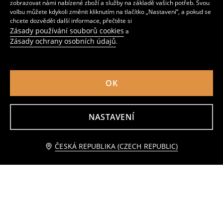
zobrazovat námi nabízené zboží a služby na základě vašich potřeb. Svou
volbu můžete kdykoli změnit kliknutím na tlačítko „Nastavení“, a pokud se
chcete dozvědět další informace, přečtěte si
Zásady používání souborů cookies
a
Zásady ochrany osobních údajů
.
OK
NASTAVENÍ
Halenka z lyocellu
Košile s vysokým podílem viskózy
299
259
CZK
CZK
Přidat do košíku
ČESKÁ REPUBLIKA (CZECH REPUBLIC)
139 CZK