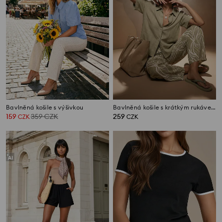
Bavlněná košile s výšivkou
Bavlněná košile s krátkým rukávem
159
359
CZK
259
CZK
CZK