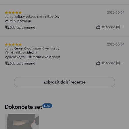
2026-08-04
barva
:
indigo
zakoupená velikost
:
XL
Velmi v pořádku
Užitečné
(
0
)
Zobrazit originál
2026-08-04
barva
:
červená
zakoupená velikost
:
L
Věrné velikosti
:
ideální
Vydělávejte!! Už mám dvě barvy!
Užitečné
(
0
)
Zobrazit originál
Zobrazit další recenze
Dokončete set
New