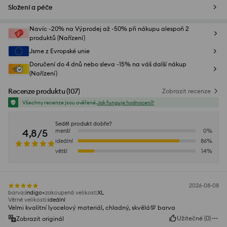
Složení a péče
Navíc -20% na Výprodej až -50% při nákupu alespoň 2
produktů (Nařízení)
Jsme z Evropské unie
Doručení do 4 dnů nebo sleva -15% na váš další nákup
(Nařízení)
Recenze produktu
(
107
)
Zobrazit recenze
Všechny recenze jsou ověřené.
Jak funguje hodnocení?
Seděl produkt dobře?
4,8/5
menší
0
%
ideální
86
%
větší
14
%
2026-08-08
barva
:
indigo
zakoupená velikost
:
XL
Věrné velikosti
:
ideální
Velmi kvalitní lyocelový materiál, chladný, skvělá💯 barva
Užitečné
(
0
)
Zobrazit originál