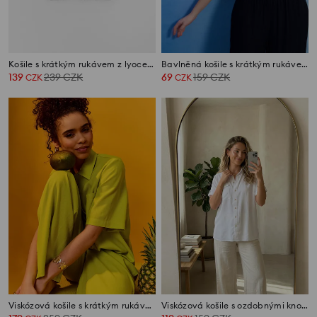
Košile s krátkým rukávem z lyocellu
Bavlněná košile s krátkým rukávem
139
239
CZK
69
159
CZK
CZK
CZK
Viskózová košile s krátkým rukávem se směsí lnu
Viskózová košile s ozdobnými knoflíky