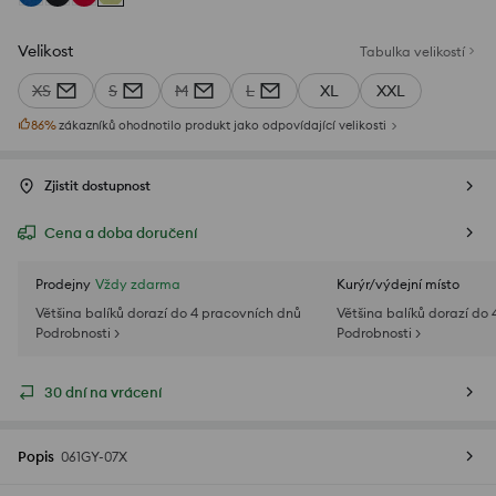
Velikost
Tabulka velikostí
XS
S
M
L
XL
XXL
86
%
zákazníků ohodnotilo produkt jako odpovídající velikosti
Zjistit dostupnost
Cena a doba doručení
Prodejny
Vždy zdarma
Kurýr/výdejní místo
Většina balíků dorazí do 4 pracovních dnů
Většina balíků dorazí do
Podrobnosti >
Podrobnosti >
30 dní na vrácení
Popis
061GY-07X