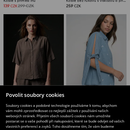
Košile s příměsí lnu
Košile bez rukávů s viskózou a příměsí lnu
139
299
CZK
259
CZK
CZK
Povolit soubory cookies
Tričko s krátkým rukávem
Lyocelová košile ve světle denimovém vzhledu s vázanými rukávy
179
359
CZK
359
CZK
CZK
Soubory cookies a podobné technologie používáme k tomu, abychom
vám mohli zprostředkovat co nejlepší zážitek z používání našich
webových stránek. Přijetím všech souborů cookies nám umožníte
postarat se o vaše pohodlí při nakupování, které se bude odvíjet od vašich
vlastních preferencí a zvyků. Toho dosáhneme tím, že vám budeme