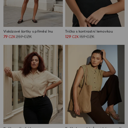
Viskózové šortky s příměsí lnu
Tričko s kontrastní lemovkou
79
259
CZK
129
159
CZK
CZK
CZK