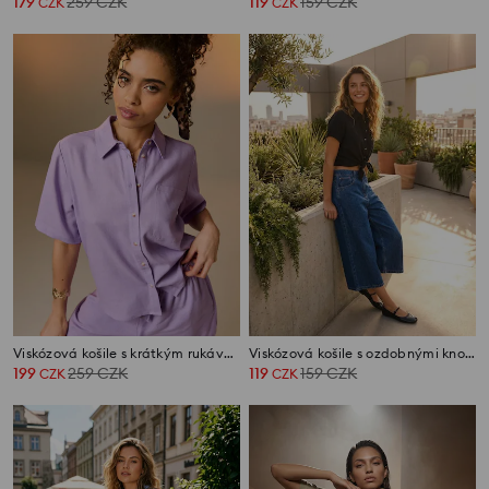
179
259
CZK
119
159
CZK
CZK
CZK
Viskózová košile s krátkým rukávem se směsí lnu
Viskózová košile s ozdobnými knoflíky
199
259
CZK
119
159
CZK
CZK
CZK