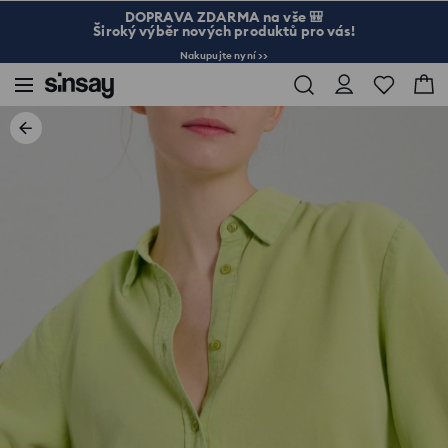
DOPRAVA ZDARMA na vše 🎒
Široký výběr nových produktů pro vás!
Nakupujte nyní >>