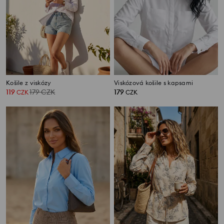
Košile z viskózy
Viskózová košile s kapsami
119
179
CZK
179
CZK
CZK