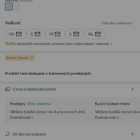
Barva
:
modrá
Velikost
Tabulka velikostí
XS
S
M
L
XL
83
%
zákazníků ohodnotilo produkt jako odpovídající velikosti
Smart Casual
Produkt není dostupný v kamenných prodejnách.
Cena a doba doručení
Prodejny
Vždy zdarma
Kurýr/výdejní místo
Většina balíků dorazí do 4 pracovních dnů
Většina balíků dorazí do
Podrobnosti >
Podrobnosti >
30 dní na vrácení