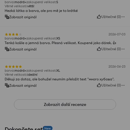
barva
:
modrá
zakoupená velikost
:
S
Věrné velikosti
:
větší
Hezká látka a barva, ale pro mě je to krátké
Užitečné
(
0
)
Zobrazit originál
2026-07-03
barva
:
modrá
zakoupená velikost
:
XS
Tenká košile a jemná barva. Přesná velikost. Koupené jako dárek. 👍️
Užitečné
(
0
)
Zobrazit originál
2026-06-23
barva
:
modrá
zakoupená velikost
:
XL
Věrné velikosti
:
ideální
Děkuji za dotaz, ale bohužel neumím přeložit text "много хубава".
Užitečné
(
0
)
Zobrazit originál
Zobrazit další recenze
Dokončete set
New