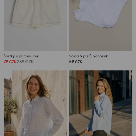
Šortky s příměsí lnu
Sada 5 párů ponožek
79
259
CZK
59
CZK
CZK