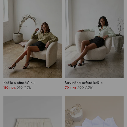
Košile s příměsí lnu
Bavlněná oxford košile
119
219
CZK
79
299
CZK
CZK
CZK