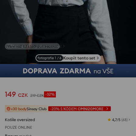
Zobrazit fotografie z recenzí
Koupit tento set
fotografie
1
/
6
149
CZK
-32%
219
CZK
+30 body
Sinsay Club
-20%
S KÓDEM
OMNI20MORE
Košile oversized
4,7/5
(
68
)
POUZE ONLINE