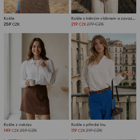
Košile
Košile s lněným vláknem a zavazováním na zádech
259
219
279
CZK
CZK
CZK
Košile z viskózy
Košile s příměsí lnu
149
259
CZK
119
219
CZK
CZK
CZK