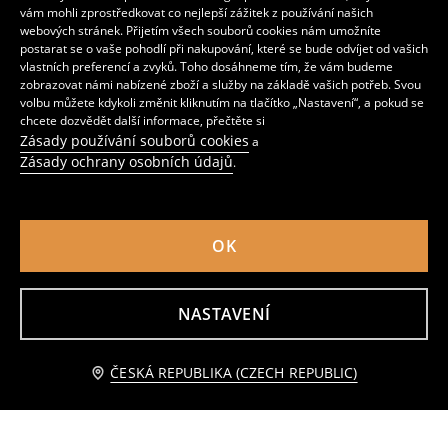
vám mohli zprostředkovat co nejlepší zážitek z používání našich
webových stránek. Přijetím všech souborů cookies nám umožníte
postarat se o vaše pohodlí při nakupování, které se bude odvíjet od vašich
vlastních preferencí a zvyků. Toho dosáhneme tím, že vám budeme
zobrazovat námi nabízené zboží a služby na základě vašich potřeb. Svou
volbu můžete kdykoli změnit kliknutím na tlačítko „Nastavení“, a pokud se
chcete dozvědět další informace, přečtěte si
Zásady používání souborů cookies
a
Zásady ochrany osobních údajů
.
OK
Košile s příměsí viskózy a lnu
Košile s příměsí lnu
NASTAVENÍ
299
139
299
CZK
CZK
CZK
Upozorněte mě
ČESKÁ REPUBLIKA (CZECH REPUBLIC)