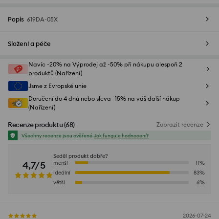
Popis
619DA-05X
Složení a péče
Navíc -20% na Výprodej až -50% při nákupu alespoň 2
produktů (Nařízení)
Jsme z Evropské unie
Doručení do 4 dnů nebo sleva -15% na váš další nákup
(Nařízení)
Recenze produktu
(
68
)
Zobrazit recenze
Všechny recenze jsou ověřené.
Jak funguje hodnocení?
Seděl produkt dobře?
4,7/5
menší
11
%
ideální
83
%
větší
6
%
2026-07-24