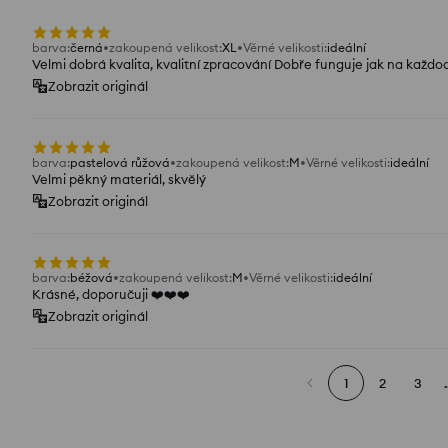
barva
:
černá
zakoupená velikost
:
XL
Věrné velikosti
:
ideální
Velmi dobrá kvalita, kvalitní zpracování Dobře funguje jak na každod
Zobrazit originál
barva
:
pastelová růžová
zakoupená velikost
:
M
Věrné velikosti
:
ideální
Velmi pěkný materiál, skvělý
Zobrazit originál
barva
:
béžová
zakoupená velikost
:
M
Věrné velikosti
:
ideální
Krásné, doporučuji ❤️❤️❤️
Zobrazit originál
1
2
3
.