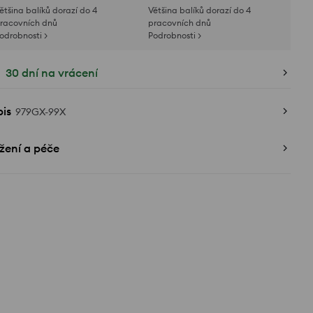
ětšina balíků dorazí do 4
Většina balíků dorazí do 4
racovních dnů
pracovních dnů
odrobnosti >
Podrobnosti >
30 dní na vrácení
is
979GX-99X
žení a péče