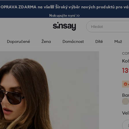
OPRAVA ZDARMA na vše🎒 Široký výběr nových produktů pro vá
Nakupujte nyní >>
Hledat
Doporučené
Žena
Domácnost
Dítě
Muž
CO
Koš
13
Ba
Vel