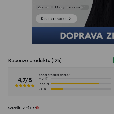
Zobrazit fotografie z recenzí
Koupit tento set
Recenze produktu
(
125
)
Seděl produkt dobře?
4,7/5
menší
ideální
větší
Seřadit
Filtr
1