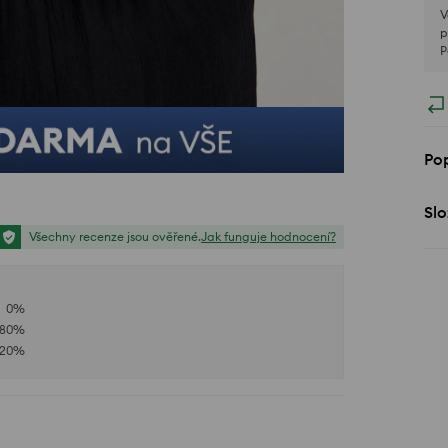
V
p
P
Pop
Slo
Všechny recenze jsou ověřené.
Jak funguje hodnocení?
0
%
80
%
20
%