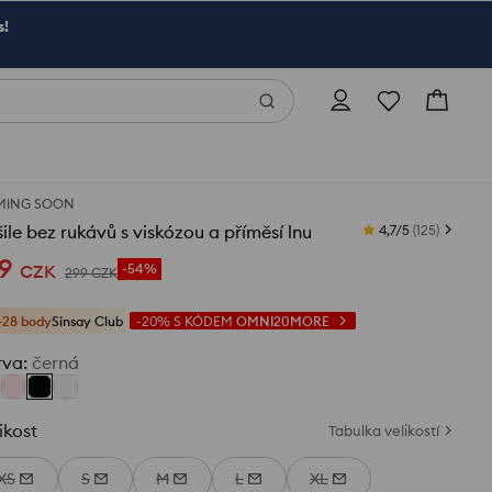
s!
MING SOON
ile bez rukávů s viskózou a příměsí lnu
4,7/5
(
125
)
9
CZK
-54%
299
CZK
+28 body
Sinsay Club
-20%
S KÓDEM
OMNI20MORE
rva
:
černá
ikost
Tabulka velikostí
XS
S
M
L
XL