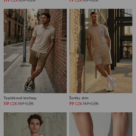
199
239
CZK
79
159
CZK
CZK
CZK
Teplákové kraťasy
Šortky slim
119
159
CZK
99
159
CZK
CZK
CZK