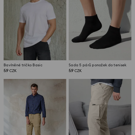
Bavlněné tričko Basic
Sada 5 párů ponožek do tenisek
59
59
CZK
CZK