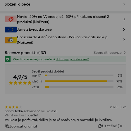
Složení a péče
Navíc -20% na Výprodej až -50% při nákupu alespoň 2
produktů (Nařízení)
Jsme z Evropské unie
Doručení do 4 dnů nebo sleva -15% na váš další nákup
(Nařízení)
Recenze produktu
(
137
)
Zobrazit recenze
Všechny recenze jsou ověřené.
Jak funguje hodnocení?
Seděl produkt dobře?
4,9/5
menší
3
%
ideální
91
%
větší
6
%
2025-10-26
barva
:
šedá
zakoupená velikost
:
28
Věrné velikosti
:
ideální
Velikost je perfektní, délka je také správná, a materiál je kvalitní.
Užitečné
(
0
)
Zobrazit originál