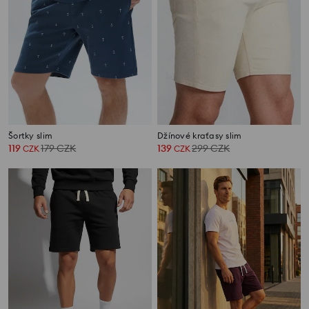
Šortky slim
Džínové kraťasy slim
119
179
CZK
139
299
CZK
CZK
CZK