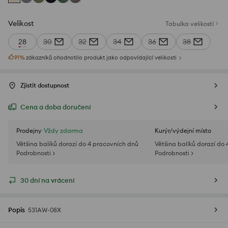
Velikost
Tabulka velikostí
28
30
32
34
36
38
91
%
zákazníků ohodnotilo produkt jako odpovídající velikosti
Zjistit dostupnost
Cena a doba doručení
Prodejny
Vždy zdarma
Kurýr/výdejní místo
Většina balíků dorazí do 4 pracovních dnů
Většina balíků dorazí do
Podrobnosti >
Podrobnosti >
30 dní na vrácení
Popis
531AW-08X