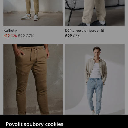
Kalhoty
Džíny regular jogger fit
419
599
CZK
599
CZK
CZK
Povolit soubory cookies
Kalhoty joggers
Kalhoty joggers