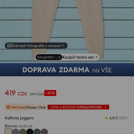
Zobrazit fotografie z recenzí
Koupit tento set
fotografie
1
/
6
419
CZK
-30%
599
CZK
+84 body
Sinsay Club
-20%
S KÓDEM
OMNI20MORE
Kalhoty joggers
4,9/5
(
137
)
Barva
:
béžová