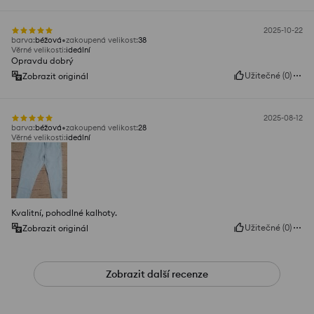
2025-10-22
barva
:
béžová
zakoupená velikost
:
38
Věrné velikosti
:
ideální
Opravdu dobrý
Užitečné
(
0
)
Zobrazit originál
2025-08-12
barva
:
béžová
zakoupená velikost
:
28
Věrné velikosti
:
ideální
Kvalitní, pohodlné kalhoty.
Užitečné
(
0
)
Zobrazit originál
Zobrazit další recenze