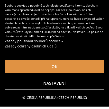
599
359
CZK
CZK
Soubory cookies a podobné technologie používáme k tomu, abychom
vám mohli zprostředkovat co nejlepší zážitek z používání našich
webových stránek. Přijetím všech souborů cookies nám umožníte
postarat se o vaše pohodlí při nakupování, které se bude odvíjet od vašich
vlastních preferencí a zvyků. Toho dosáhneme tím, že vám budeme
zobrazovat námi nabízené zboží a služby na základě vašich potřeb. Svou
volbu můžete kdykoli změnit kliknutím na tlačítko „Nastavení“, a pokud se
chcete dozvědět další informace, přečtěte si
Zásady používání souborů cookies
a
Zásady ochrany osobních údajů
.
OK
NASTAVENÍ
Kalhoty JOGGERS CARGO
Džíny cargo jogger
479
599
CZK
139
299
CZK
CZK
CZK
Přidat do košíku
ČESKÁ REPUBLIKA (CZECH REPUBLIC)
419 CZK