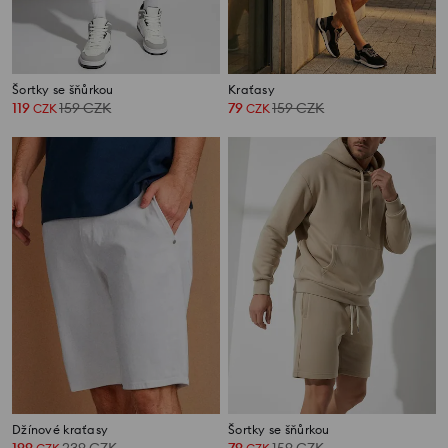
Šortky se šňůrkou
Kraťasy
119
159
CZK
79
159
CZK
CZK
CZK
Džínové kraťasy
Šortky se šňůrkou