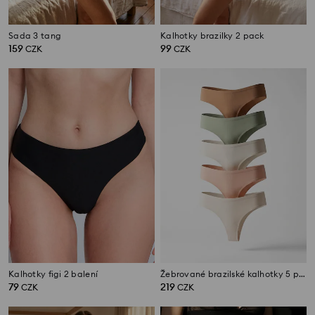
Sada 3 tang
Kalhotky brazilky 2 pack
159
99
CZK
CZK
Kalhotky figi 2 balení
Žebrované brazilské kalhotky 5 pack
79
219
CZK
CZK