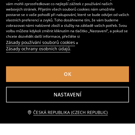
vám mohli zprostředkovat co nejlepší zážitek z používání našich
webových stránek. Přijetím všech souborů cookies nám umožníte
postarat se o vaše pohodlí při nakupování, které se bude odvíjet od vašich
vlastních preferencí a zvyků. Toho dosáhneme tím, že vám budeme
zobrazovat námi nabízené zboží a služby na základě vašich potřeb. Svou
volbu můžete kdykoli změnit kliknutím na tlačítko „Nastavení“, a pokud se
chcete dozvědět další informace, přečtěte si
Zásady používání souborů cookies
a
Zásady ochrany osobních údajů
.
OK
Sada 3 kusů brazilských kalhotek
Sada 2 brazilských kalhotek s krajkou
NASTAVENÍ
159
119
CZK
CZK
Přidat do košíku
ČESKÁ REPUBLIKA (CZECH REPUBLIC)
99 CZK