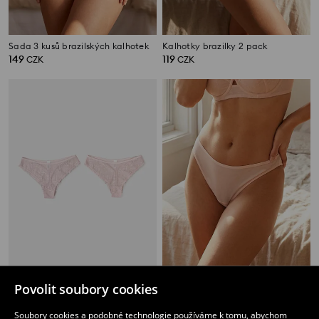
Sada 3 kusů brazilských kalhotek
Kalhotky brazilky 2 pack
149
119
CZK
CZK
Povolit soubory cookies
Kalhotky brazilky 2 pack
Kalhotky brazilky 2 pack
119
99
CZK
CZK
Soubory cookies a podobné technologie používáme k tomu, abychom