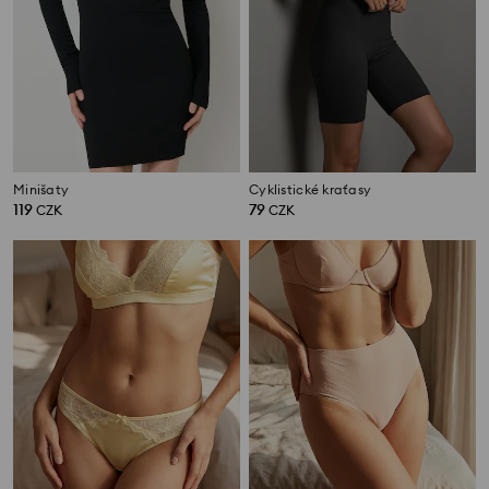
Minišaty
Cyklistické kraťasy
119
79
CZK
CZK