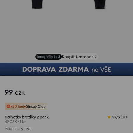
Koupit tento set
fotografie
1
/
3
99
CZK
+20 body
Sinsay Club
Kalhotky brazilky 2 pack
4,7/5
(
3
)
49 CZK
/
1 ks
POUZE ONLINE