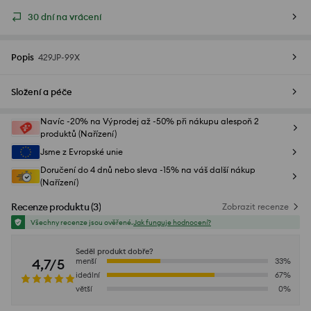
30 dní na vrácení
Popis
429JP-99X
Složení a péče
Navíc -20% na Výprodej až -50% při nákupu alespoň 2
produktů (Nařízení)
Jsme z Evropské unie
Doručení do 4 dnů nebo sleva -15% na váš další nákup
(Nařízení)
Recenze produktu
(
3
)
Zobrazit recenze
Všechny recenze jsou ověřené.
Jak funguje hodnocení?
Seděl produkt dobře?
4,7/5
menší
33
%
ideální
67
%
větší
0
%