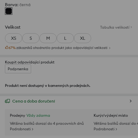
Barva
:
černá
Velikost
Tabulka velikostí
XS
S
M
L
XL
67
%
zákazníků ohodnotilo produkt jako odpovídající velikosti
Koupit odpovídající produkt
Podprsenka
Produkt není dostupný v kamenných prodejnách.
Cena a doba doručení
Prodejny
Vždy zdarma
Kurýr/výdejní místo
Většina balíků dorazí do 4 pracovních dnů
Většina balíků dorazí do
Podrobnosti >
Podrobnosti >