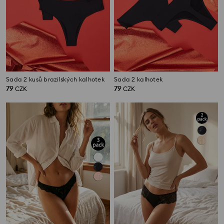
Sada 2 kusů brazilských kalhotek
Sada 2 kalhotek
79
79
CZK
CZK