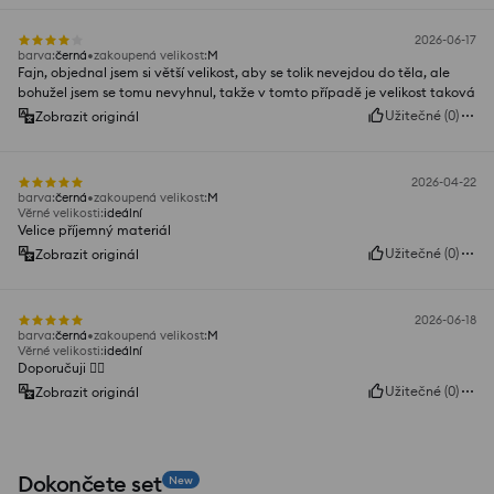
2026-06-17
barva
:
černá
zakoupená velikost
:
M
Fajn, objednal jsem si větší velikost, aby se tolik nevejdou do těla, ale
bohužel jsem se tomu nevyhnul, takže v tomto případě je velikost taková
Užitečné
(
0
)
Zobrazit originál
2026-04-22
barva
:
černá
zakoupená velikost
:
M
Věrné velikosti
:
ideální
Velice příjemný materiál
Užitečné
(
0
)
Zobrazit originál
2026-06-18
barva
:
černá
zakoupená velikost
:
M
Věrné velikosti
:
ideální
Doporučuji 👍🏼
Užitečné
(
0
)
Zobrazit originál
Dokončete set
New