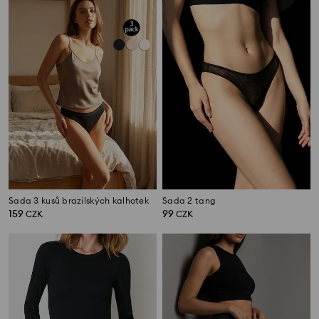
Sada 3 kusů brazilských kalhotek
Sada 2 tang
159
99
CZK
CZK