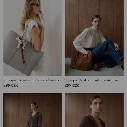
Shopper taška z imitace kůže s přívěskem s motivem psa
Shopper taška z imitace semiše
299
299
CZK
CZK