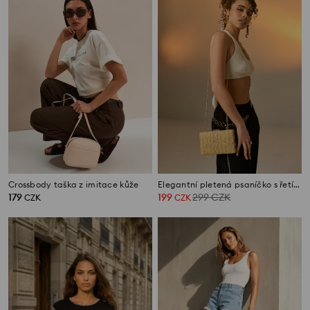
Crossbody taška z imitace kůže
Elegantní pletená psaníčko s řetízkem
179
199
299
CZK
CZK
CZK