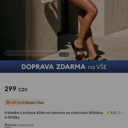
1
/
8
299
CZK
+60 body
Sinsay Club
Kabelka z imitace kůže na rameno se stahovací šňůrkou
5/5
(
1
)
a řetízky
Barva
:
krémová