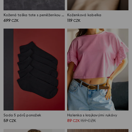
Kožená taška tote s peněženkou a odnímatelným popruhem
Koženková kabelka
699
119
CZK
CZK
Sada 5 párů ponožek
Halenka s krajkovými rukávy
59
89
159
CZK
CZK
CZK