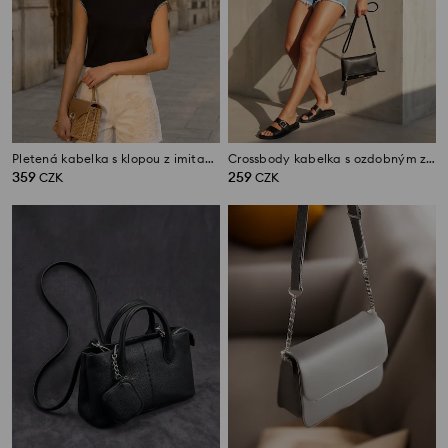
Pletená kabelka s klopou z imitace kůže a ramenním popruhem
Crossbody kabelka s ozdobným zipem
359
259
CZK
CZK