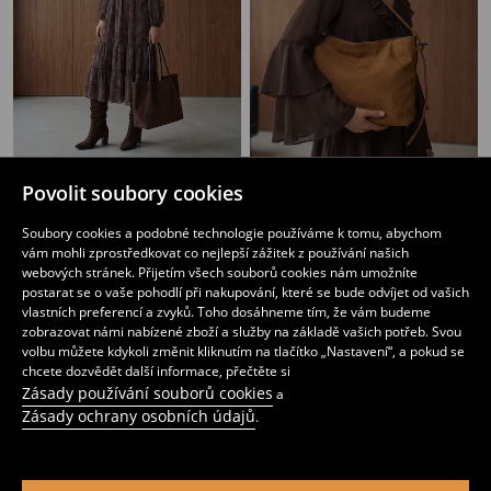
Povolit soubory cookies
Shopper taška z imitace semiše
Hobo taška z imitace semiše
299
259
CZK
CZK
Soubory cookies a podobné technologie používáme k tomu, abychom
vám mohli zprostředkovat co nejlepší zážitek z používání našich
webových stránek. Přijetím všech souborů cookies nám umožníte
postarat se o vaše pohodlí při nakupování, které se bude odvíjet od vašich
vlastních preferencí a zvyků. Toho dosáhneme tím, že vám budeme
zobrazovat námi nabízené zboží a služby na základě vašich potřeb. Svou
volbu můžete kdykoli změnit kliknutím na tlačítko „Nastavení“, a pokud se
chcete dozvědět další informace, přečtěte si
Zásady používání souborů cookies
a
Zásady ochrany osobních údajů
.