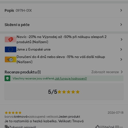
Popis
097IH-01X
Složení a péče
Navíc -20% na Výprodej až -50% při nákupu alespoň 2
produktů (Nařízení)
Jsme z Evropské unie
Doručení do 4 dnů nebo sleva -15% na váš další nákup
(Nařízení)
Recenze produktu
(
1
)
Zobrazit recenze
Všechny recenze jsou ověřené.
Jak funguje hodnocení?
5/5
2026-07-18
barva
:
krémová
zakoupená velikost
:
Jeden produkt
Je to roztomilá a hezká kabelka. Velikost: Tmavá
Užitečné
(
0
)
Zobrazit originál