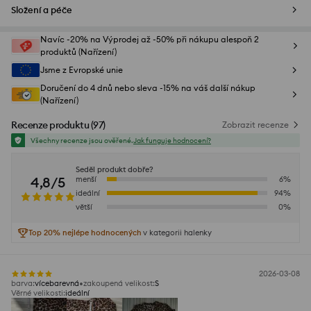
Složení a péče
Navíc -20% na Výprodej až -50% při nákupu alespoň 2
produktů (Nařízení)
Jsme z Evropské unie
Doručení do 4 dnů nebo sleva -15% na váš další nákup
(Nařízení)
Recenze produktu
(
97
)
Zobrazit recenze
Všechny recenze jsou ověřené.
Jak funguje hodnocení?
Seděl produkt dobře?
4,8/5
menší
6
%
ideální
94
%
větší
0
%
Top 20% nejlépe hodnocených
v kategorii halenky
2026-03-08
barva
:
vícebarevná
zakoupená velikost
:
S
Věrné velikosti
:
ideální