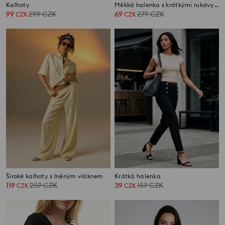
Kalhoty
Měkká halenka s krátkými rukávy a kulatým výstřihem
99
299
CZK
69
279
CZK
CZK
CZK
Široké kalhoty s lněným vláknem
Krátká halenka
119
259
CZK
39
159
CZK
CZK
CZK