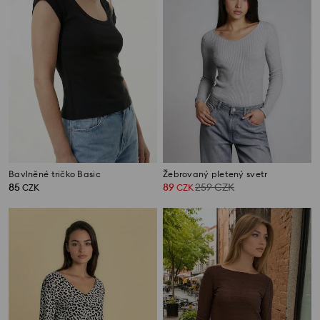
Bavlněné tričko Basic
Žebrovaný pletený svetr
85
89
259
CZK
CZK
CZK