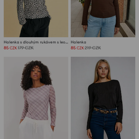
Halenka s dlouhým rukávem s leopardím vzorem
Halenka
85
179
CZK
85
219
CZK
CZK
CZK