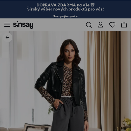
DOPRAVA ZDARMA na vše 🎒
Široký výběr nových produktů pro vás!
Nakupujte nyní >>