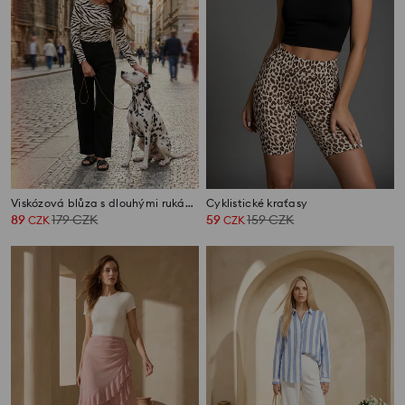
Viskózová blůza s dlouhými rukávy a zebrovým vzorem
Cyklistické kraťasy
89
179
CZK
59
159
CZK
CZK
CZK