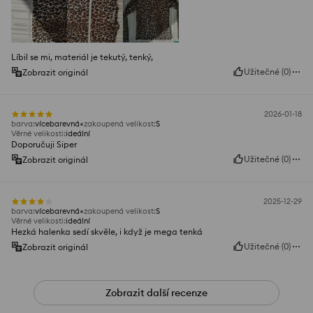
Líbil se mi, materiál je tekutý, tenký,
Užitečné
(
0
)
Zobrazit originál
2026-01-18
barva
:
vícebarevná
zakoupená velikost
:
S
Věrné velikosti
:
ideální
Doporučuji Siper
Užitečné
(
0
)
Zobrazit originál
2025-12-29
barva
:
vícebarevná
zakoupená velikost
:
S
Věrné velikosti
:
ideální
Hezká halenka sedí skvěle, i když je mega tenká
Užitečné
(
0
)
Zobrazit originál
Zobrazit další recenze