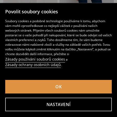
Halenka s dlouhými rukávy
Halenka s dlouhými rukávy
Povolit soubory cookies
159
179
CZK
59
149
CZK
CZK
CZK
Soubory cookies a podobné technologie používáme k tomu, abychom
vám mohli zprostředkovat co nejlepší zážitek z používání našich
webových stránek. Přijetím všech souborů cookies nám umožníte
postarat se o vaše pohodlí při nakupování, které se bude odvíjet od vašich
vlastních preferencí a zvyků. Toho dosáhneme tím, že vám budeme
zobrazovat námi nabízené zboží a služby na základě vašich potřeb. Svou
volbu můžete kdykoli změnit kliknutím na tlačítko „Nastavení“, a pokud se
chcete dozvědět další informace, přečtěte si
Zásady používání souborů cookies
a
Zásady ochrany osobních údajů
.
OK
Halenka s dlouhými rukávy
Tričko s dlouhými rukávy
159
179
CZK
149
179
CZK
CZK
CZK
NASTAVENÍ
Přidat do košíku