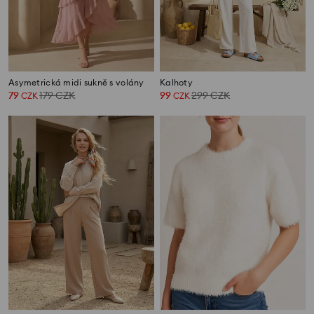
Asymetrická midi sukně s volány
Kalhoty
79
179
CZK
99
299
CZK
CZK
CZK