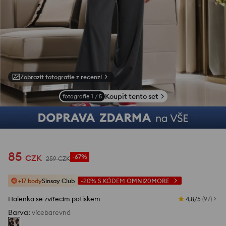
Zobrazit fotografie z recenzí
Koupit tento set
fotografie
1
/
5
85
CZK
-67%
259
CZK
+17 body
Sinsay Club
-20%
S KÓDEM
OMNI20MORE
Halenka se zvířecím potiskem
4,8/5
(
97
)
Barva
:
vícebarevná