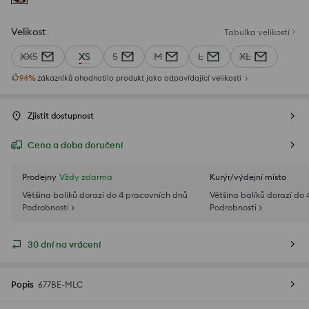
Velikost
Tabulka velikostí
XXS
XS
S
M
L
XL
94
%
zákazníků ohodnotilo produkt jako odpovídající velikosti
Zjistit dostupnost
Cena a doba doručení
Prodejny
Vždy zdarma
Kurýr/výdejní místo
Většina balíků dorazí do 4 pracovních dnů
Většina balíků dorazí do
Podrobnosti >
Podrobnosti >
30 dní na vrácení
Popis
677BE-MLC