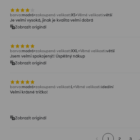
barva
:
modrá
zakoupená velikost
:
XS
Věrné velikosti
:
větší
Je velmi vysoká, jinak je kvalita velmi dobrá
Zobrazit originál
barva
:
modrá
zakoupená velikost
:
XXL
Věrné velikosti
:
větší
Jsem velmi spokojený!! Úspěšný nákup
Zobrazit originál
barva
:
modrá
zakoupená velikost
:
L
Věrné velikosti
:
ideální
Velmi krásné tričko!
Zobrazit originál
1
2
3
.