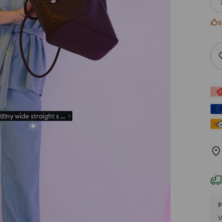
6
Džíny wide straight s příměsí lnu
P
V