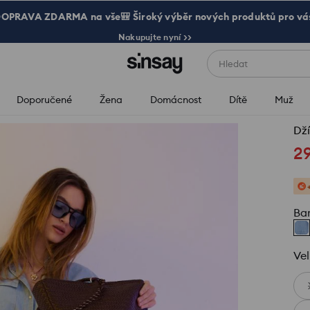
OPRAVA ZDARMA na vše🎒 Široký výběr nových produktů pro vá
Nakupujte nyní >>
Hledat
Doporučené
Žena
Domácnost
Dítě
Muž
Dží
2
Ba
Vel