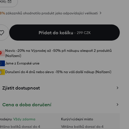
XXL
8
%
zákazníků ohodnotilo produkt jako odpovídající velikosti
Přidat do košíku
299 CZK
Navíc -20% na Výprodej až -50% při nákupu alespoň 2 produktů
(Nařízení)
Jsme z Evropské unie
Doručení do 4 dnů nebo sleva -15% na váš další nákup (Nařízení)
Zjistit dostupnost
Cena a doba doručení
rodejny
Vždy zdarma
Kurýr/výdejní místo
ětšina balíků dorazí do 4
Většina balíků dorazí do 4