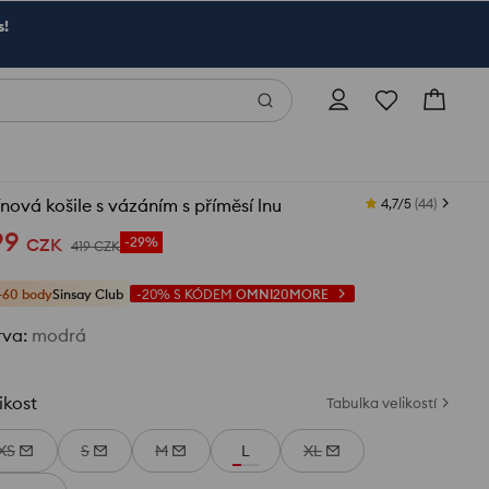
s!
nová košile s vázáním s příměsí lnu
4,7/5
(
44
)
99
CZK
-29%
419
CZK
+60 body
Sinsay Club
-20%
S KÓDEM
OMNI20MORE
rva
:
modrá
ikost
Tabulka velikostí
XS
S
M
L
XL