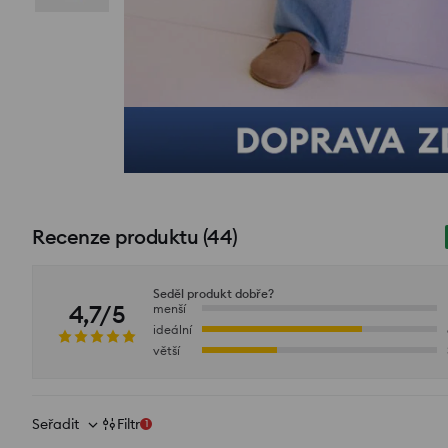
Recenze produktu
(
44
)
Seděl produkt dobře?
4,7/5
menší
ideální
větší
Seřadit
Filtr
1