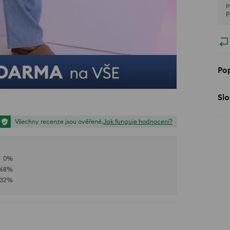
p
P
Pop
Slo
Všechny recenze jsou ověřené.
Jak funguje hodnocení?
0
%
68
%
32
%