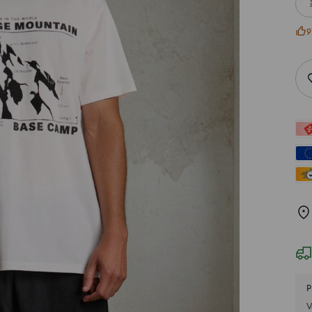
9
P
V