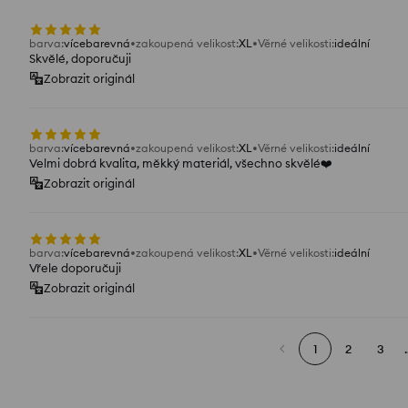
barva
:
vícebarevná
zakoupená velikost
:
XL
Věrné velikosti
:
ideální
Skvělé, doporučuji
Zobrazit originál
barva
:
vícebarevná
zakoupená velikost
:
XL
Věrné velikosti
:
ideální
Velmi dobrá kvalita, měkký materiál, všechno skvělé❤️
Zobrazit originál
barva
:
vícebarevná
zakoupená velikost
:
XL
Věrné velikosti
:
ideální
Vřele doporučuji
Zobrazit originál
1
2
3
.