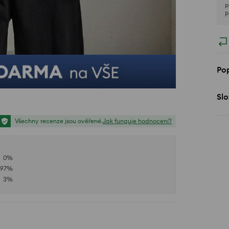
p
P
Pop
Slo
Všechny recenze jsou ověřené.
Jak funguje hodnocení?
0
%
97
%
3
%