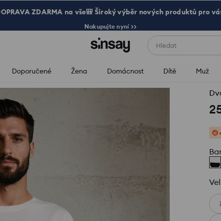
OPRAVA ZDARMA na vše🎒 Široký výběr nových produktů pro vá
Nakupujte nyní >>
Hledat
Doporučené
Žena
Domácnost
Dítě
Muž
Dv
2
Ba
Vel