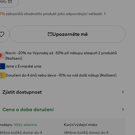
XXL
7
%
zákazníků ohodnotilo produkt jako odpovídající velikosti
Upozorněte mě
Navíc -20% na Výprodej až -50% při nákupu alespoň 2 produktů
(Nařízení)
Jsme z Evropské unie
Doručení do 4 dnů nebo sleva -15% na váš další nákup (Nařízení)
Zjistit dostupnost
Cena a doba doručení
rodejny
Vždy zdarma
Kurýr/výdejní místo
ětšina balíků dorazí do 4
Většina balíků dorazí do 4