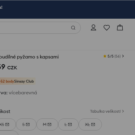
s!
oudílné pyžamo s kapsami
5/5
(
56
)
59
CZK
+52 body
Sinsay Club
rva
:
vícebarevná
ikost
Tabulka velikostí
XS
S
M
L
XL