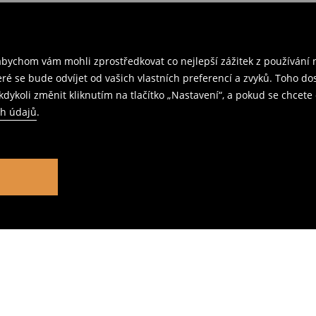
ychom vám mohli zprostředkovat co nejlepší zážitek z používání n
teré se bude odvíjet od vašich vlastních preferencí a zvyků. Toh
dykoli změnit kliknutím na tlačítko „Nastavení“, a pokud se chcete 
ch údajů
.