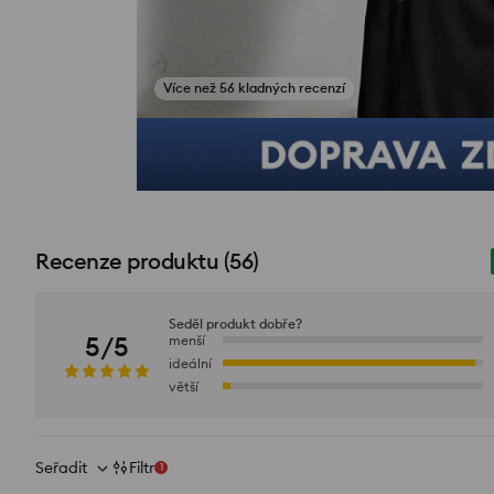
Více než 56 kladných recenzí
Zobrazit fotografie z recenzí
Recenze produktu
(
56
)
Seděl produkt dobře?
5/5
menší
ideální
větší
Seřadit
Filtr
1