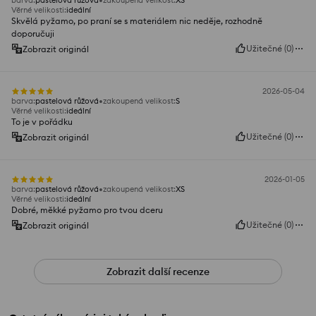
barva
:
pastelová růžová
zakoupená velikost
:
XS
Věrné velikosti
:
ideální
Skvělá pyžamo, po praní se s materiálem nic neděje, rozhodně
doporučuji
Užitečné
(
0
)
Zobrazit originál
2026-05-04
barva
:
pastelová růžová
zakoupená velikost
:
S
Věrné velikosti
:
ideální
To je v pořádku
Užitečné
(
0
)
Zobrazit originál
2026-01-05
barva
:
pastelová růžová
zakoupená velikost
:
XS
Věrné velikosti
:
ideální
Dobré, měkké pyžamo pro tvou dceru
Užitečné
(
0
)
Zobrazit originál
Zobrazit další recenze