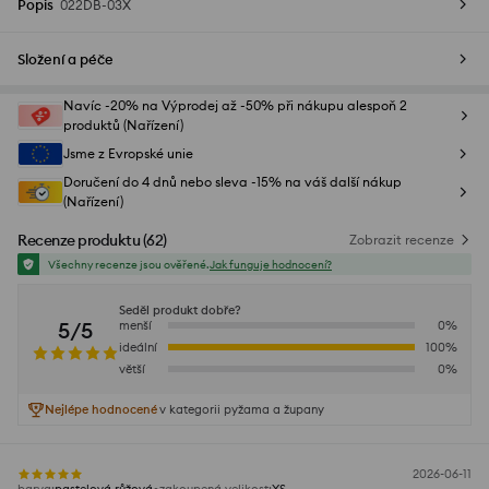
Popis
022DB-03X
Složení a péče
Navíc -20% na Výprodej až -50% při nákupu alespoň 2
produktů (Nařízení)
Jsme z Evropské unie
Doručení do 4 dnů nebo sleva -15% na váš další nákup
(Nařízení)
Recenze produktu
(
62
)
Zobrazit recenze
Všechny recenze jsou ověřené.
Jak funguje hodnocení?
Seděl produkt dobře?
5/5
menší
0
%
ideální
100
%
větší
0
%
Nejlépe hodnocené
v kategorii pyžama a župany
2026-06-11