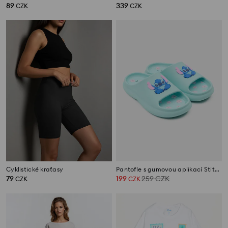
89
339
CZK
CZK
Cyklistické kraťasy
Pantofle s gumovou aplikací Stitch
79
199
259
CZK
CZK
CZK