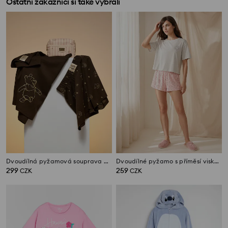
Ostatní zákazníci si také vybrali
Dvoudílná pyžamová souprava Winnie the Pooh
Dvoudílné pyžamo s příměsí viskózy a motivem koček
299
259
CZK
CZK