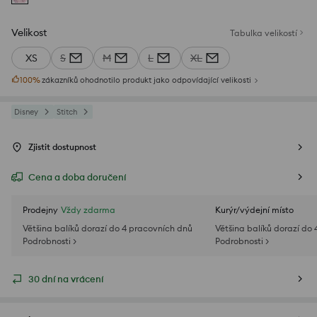
Velikost
Tabulka velikostí
XS
S
M
L
XL
100
%
zákazníků ohodnotilo produkt jako odpovídající velikosti
Disney
Stitch
Zjistit dostupnost
Cena a doba doručení
Prodejny
Vždy zdarma
Kurýr/výdejní místo
Většina balíků dorazí do 4 pracovních dnů
Většina balíků dorazí do
Podrobnosti >
Podrobnosti >
30 dní na vrácení