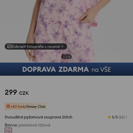
Zobrazit fotografie z recenzí
1
/
5
299
CZK
+60 body
Sinsay Club
Dvoudílná pyžamová souprava Stitch
5/5
(
62
)
Barva
:
pastelová růžová