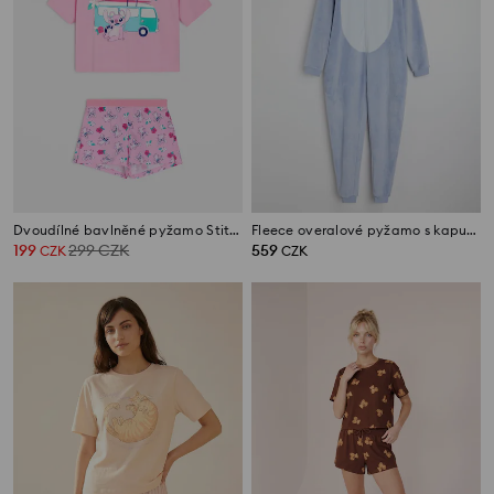
Dvoudílné bavlněné pyžamo Stitch
Fleece overalové pyžamo s kapucí a 3D oušky Stitch
199
299
CZK
559
CZK
CZK