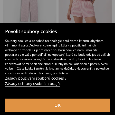
Dvoudílné bavlněné pyžamo
Dvoudílné bavlněné pyžamo
Povolit soubory cookies
179
259
CZK
CZK
Soubory cookies a podobné technologie používáme k tomu, abychom
vám mohli zprostředkovat co nejlepší zážitek z používání našich
webových stránek. Přijetím všech souborů cookies nám umožníte
postarat se o vaše pohodlí při nakupování, které se bude odvíjet od vašich
vlastních preferencí a zvyků. Toho dosáhneme tím, že vám budeme
zobrazovat námi nabízené zboží a služby na základě vašich potřeb. Svou
volbu můžete kdykoli změnit kliknutím na tlačítko „Nastavení“, a pokud se
chcete dozvědět další informace, přečtěte si
Zásady používání souborů cookies
a
Zásady ochrany osobních údajů
.
OK