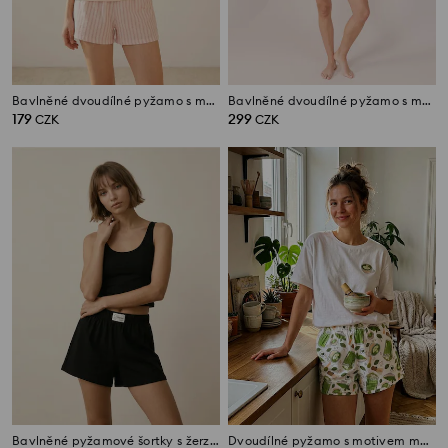
Bavlněné dvoudílné pyžamo s motivem kočky
Bavlněné dvoudílné pyžamo s motivem medvídků
179
299
CZK
CZK
Bavlněné pyžamové šortky s žerzejovým zakončením
Dvoudílné pyžamo s motivem matchy