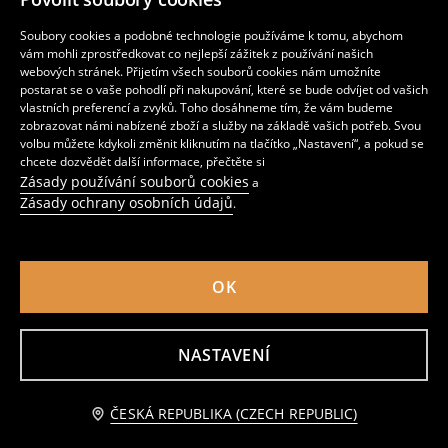
99
79
CZK
CZK
Soubory cookies a podobné technologie používáme k tomu, abychom
vám mohli zprostředkovat co nejlepší zážitek z používání našich
webových stránek. Přijetím všech souborů cookies nám umožníte
postarat se o vaše pohodlí při nakupování, které se bude odvíjet od vašich
vlastních preferencí a zvyků. Toho dosáhneme tím, že vám budeme
zobrazovat námi nabízené zboží a služby na základě vašich potřeb. Svou
volbu můžete kdykoli změnit kliknutím na tlačítko „Nastavení“, a pokud se
chcete dozvědět další informace, přečtěte si
Zásady používání souborů cookies
a
Zásady ochrany osobních údajů
.
OK
Dávkovač mýdla se stříbrnými detaily
Dávkovač na mýdlo s rostlinným motivem
99
99
NASTAVENÍ
CZK
CZK
Přidat do košíku
ČESKÁ REPUBLIKA (CZECH REPUBLIC)
59 CZK