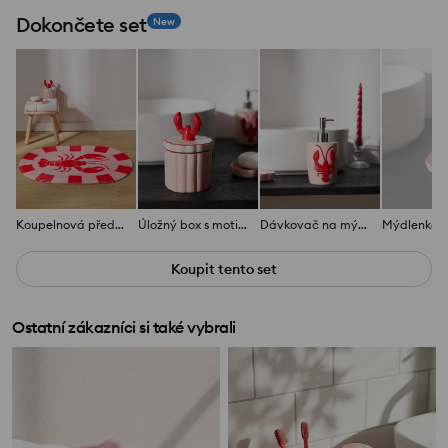
Dokončete set
New
Koupelnová předložka s motivem humra
Úložný box s motivem humra
Dávkovač na mýdlo s motivem humra
Koupit tento set
Ostatní zákazníci si také vybrali