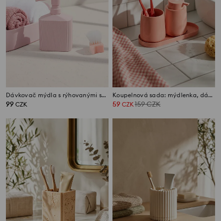
Dávkovač mýdla s rýhovanými stěnami
Koupelnová sada: mýdlenka, dávkovač mýdla a držák na zubní kartáčky
99
59
159
CZK
CZK
CZK