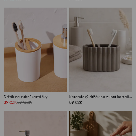
Držák na zubní kartáčky
Keramický držák na zubní kartáčky s rýhováním
39
59
CZK
89
CZK
CZK