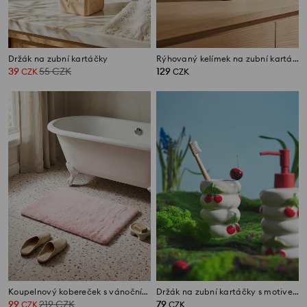
Držák na zubní kartáčky
Rýhovaný kelímek na zubní kartáčky
39
55
CZK
129
CZK
CZK
Koupelnový kobereček s vánočním motivem
Držák na zubní kartáčky s motivem třešní
99
219
CZK
79
CZK
CZK