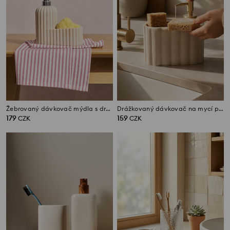
Žebrovaný dávkovač mýdla s držákem na houbičku
Drážkovaný dávkovač na mycí prostředek
179
159
CZK
CZK