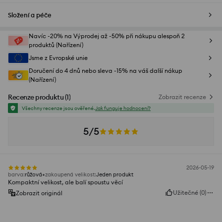
Složení a péče
Navíc -20% na Výprodej až -50% při nákupu alespoň 2
produktů (Nařízení)
Jsme z Evropské unie
Doručení do 4 dnů nebo sleva -15% na váš další nákup
(Nařízení)
Recenze produktu
(
1
)
Zobrazit recenze
Všechny recenze jsou ověřené.
Jak funguje hodnocení?
5/5
2026-05-19
barva
:
růžová
zakoupená velikost
:
Jeden produkt
Kompaktní velikost, ale balí spoustu věcí
Užitečné
(
0
)
Zobrazit originál