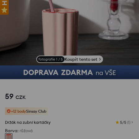
Koupit tento set
fotografie
1
/
5
59
CZK
+12 body
Sinsay Club
Držák na zubní kartáčky
5/5
(
1
)
Barva
:
růžová