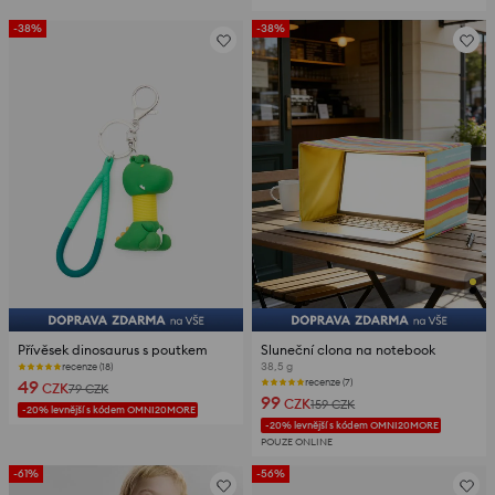
-38%
-38%
Přívěsek dinosaurus s poutkem
Sluneční clona na notebook
38,5 g
recenze (18)
49
recenze (7)
CZK
79
CZK
99
CZK
159
CZK
-20% levnější s kódem OMNI20MORE
-20% levnější s kódem OMNI20MORE
POUZE ONLINE
-61%
-56%