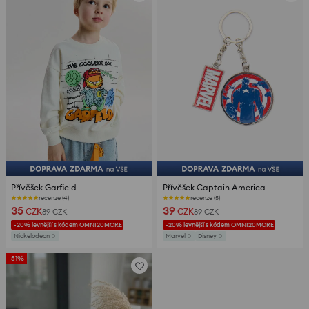
Přívěšek Garfield
Přívěšek Captain America
recenze (4)
recenze (5)
35
39
CZK
CZK
89
CZK
89
CZK
-20% levnější s kódem OMNI20MORE
-20% levnější s kódem OMNI20MORE
Nickelodeon
Marvel
Disney
-51%