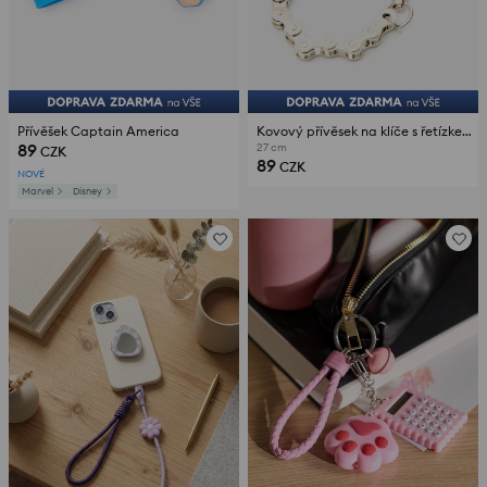
Přívěšek Captain America
Kovový přívěsek na klíče s řetízkem a přívěskem ve tvaru ráfku
89
27 cm
CZK
89
CZK
NOVÉ
Marvel
Disney