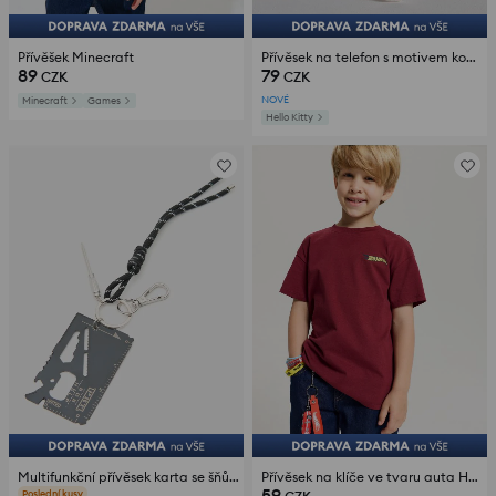
Přívěšek Minecraft
Přívěsek na telefon s motivem kovboje Hello Kitty
89
79
CZK
CZK
NOVÉ
Minecraft
Games
Hello Kitty
Multifunkční přívěsek karta se šňůrkou
Přívěsek na klíče ve tvaru auta Hot Wheels
59
Poslední kusy