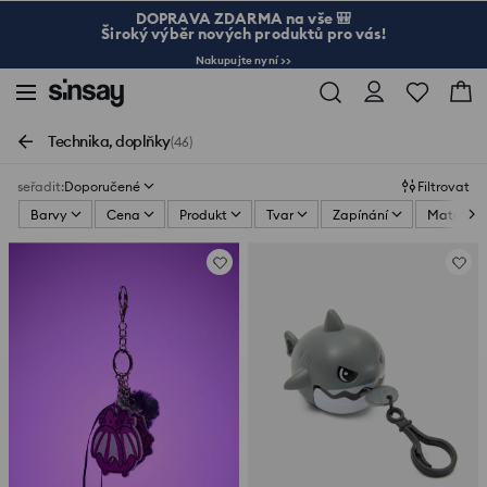
DOPRAVA ZDARMA na vše 🎒
Široký výběr nových produktů pro vás!
Nakupujte nyní >>
Technika, doplňky
(46)
seřadit
:
Doporučené
Filtrovat
Barvy
Cena
Produkt
Tvar
Zapínání
Materiál