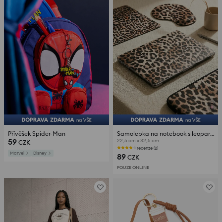
Přívěšek Spider-Man
Samolepka na notebook s leopardím vzorem
59
22,5 cm x 32,5 cm
CZK
recenze (2)
Marvel
Disney
89
CZK
POUZE ONLINE