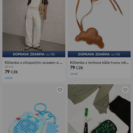
Klíčenka s chlupatým ocasem a přívěskem ve tvaru srdce
Klíčenka z imitace kůže tvaru rohlíku
79
20 cm
CZK
79
CZK
NOVÉ
NOVÉ