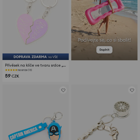
Přívěsek na klíče ve tvaru srdce „Best Friend“
recenze (13)
59
CZK