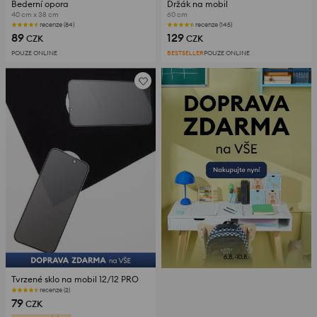
Bederní opora
Držák na mobil
40 cm x 38 cm
60 cm
recenze (84)
recenze (145)
89
129
CZK
CZK
POUZE ONLINE
BESTSELLER
POUZE ONLINE
Tvrzené sklo na mobil 12/12 PRO
recenze (2)
79
CZK