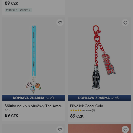
89
CZK
Marvel
Disney
Šňůrka na krk s přívěsky The Amazing World Of Gumball
Přívěšek Coca-Cola
36 cm
recenze (3)
89
89
CZK
CZK