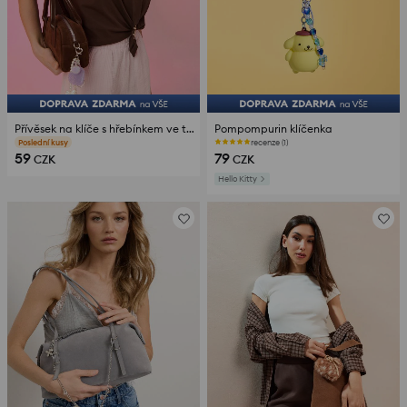
Přívěsek na klíče s hřebínkem ve tvaru srdce
Pompompurin klíčenka
Poslední kusy
recenze (1)
59
79
CZK
CZK
Hello Kitty