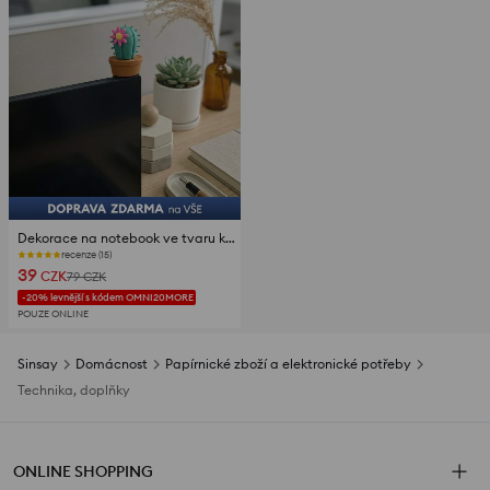
Dekorace na notebook ve tvaru kaktusu
recenze (15)
39
CZK
79
CZK
-20% levnější s kódem OMNI20MORE
POUZE ONLINE
Sinsay
Domácnost
Papírnické zboží a elektronické potřeby
Technika, doplňky
ONLINE SHOPPING