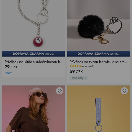
Přívěsek na klíče s kulečníkovou koulí a řetízkem
Přívěsek ve tvaru bambule se zrcátkem Hello Kitty
79
recenze (2)
CZK
59
CZK
NOVÉ
Hello Kitty