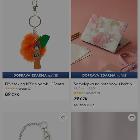
Přívěsek na klíče s bambulí Fanta
Samolepka na notebook s květinovým motivem
22,5 cm x 32,5 cm
recenze (2)
89
recenze (2)
CZK
79
CZK
POUZE ONLINE