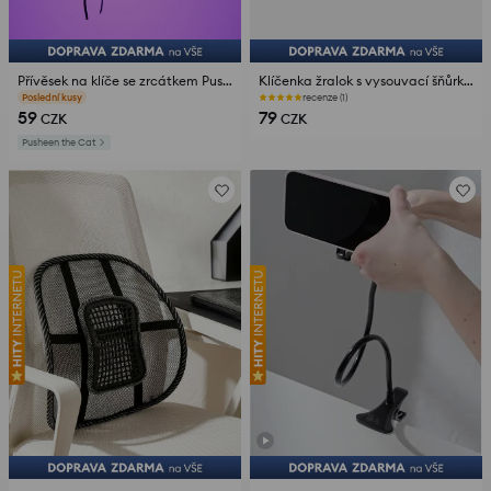
Přívěsek na klíče se zrcátkem Pusheen the Cat
Klíčenka žralok s vysouvací šňůrkou
Poslední kusy
recenze (1)
59
79
CZK
CZK
Pusheen the Cat