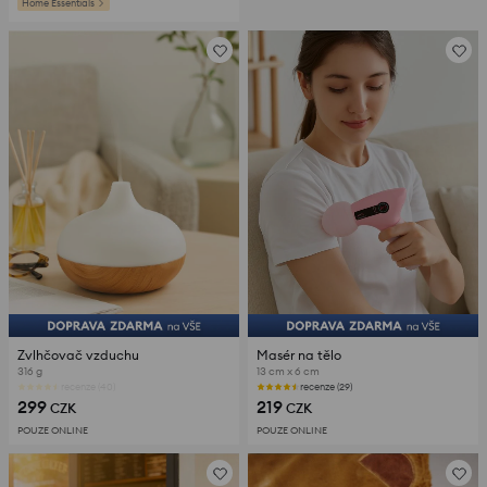
Home Essentials
Zvlhčovač vzduchu
Masér na tělo
316 g
13 cm x 6 cm
Poslední kusy
recenze (29)
299
219
CZK
CZK
POUZE ONLINE
POUZE ONLINE