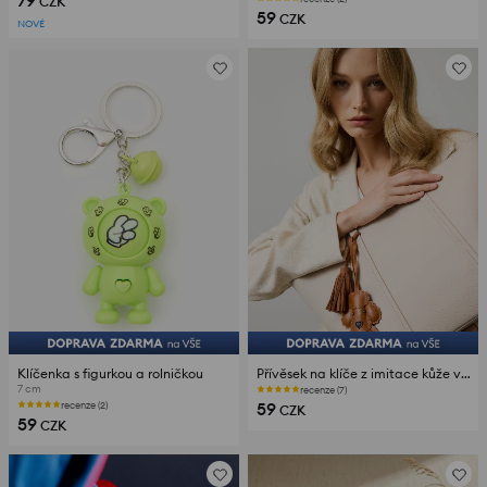
79
CZK
59
CZK
NOVÉ
Klíčenka s figurkou a rolničkou
Přívěsek na klíče z imitace kůže ve tvaru psa
7 cm
recenze (7)
59
recenze (2)
CZK
59
CZK