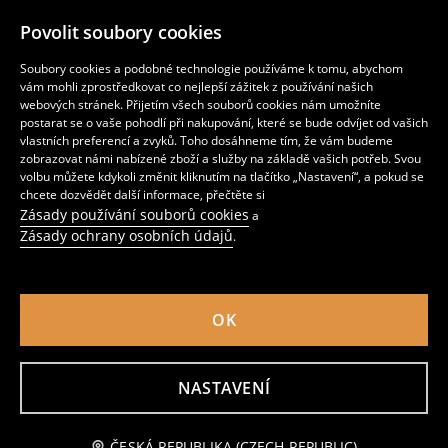
STAŇ SE NAŠÍM FOLLOWEREM
Povolit soubory cookies
Soubory cookies a podobné technologie používáme k tomu, abychom
vám mohli zprostředkovat co nejlepší zážitek z používání našich
webových stránek. Přijetím všech souborů cookies nám umožníte
STÁHNI SI APLIKACI
postarat se o vaše pohodlí při nakupování, které se bude odvíjet od vašich
vlastních preferencí a zvyků. Toho dosáhneme tím, že vám budeme
zobrazovat námi nabízené zboží a služby na základě vašich potřeb. Svou
volbu můžete kdykoli změnit kliknutím na tlačítko „Nastavení“, a pokud se
chcete dozvědět další informace, přečtěte si
Zásady používání souborů cookies
a
Česká republika (Czech Republic)
Zásady ochrany osobních údajů
.
OK
Zásady ochrany osobních údajů
Nastavení cookie
Zásady používání souborů cookies
Seznam souborů cookies
Seznam důvěryhodných partnerů
NASTAVENÍ
LPP Czech Republic, s.r.o. Prosecká 852/66 190 00 Praha 9 DIČCZ26698714 (KRS)
Městský soud v Praze oddíl C, vložka 88159
ČESKÁ REPUBLIKA (CZECH REPUBLIC)