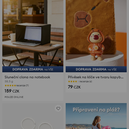
Sluneční clona na notebook
Přívěsek na klíče ve tvaru kapybary s měnitelným výrazem
38,5 g
recenze (6)
79
recenze (7)
CZK
159
CZK
POUZE ONLINE