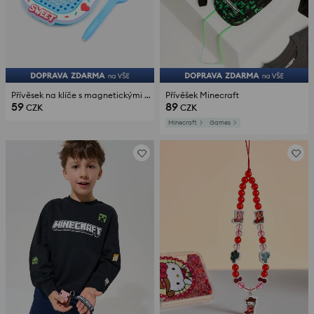
Přívěsek na klíče s magnetickými hrami a stylusem
Přívěšek Minecraft
59
89
CZK
CZK
Minecraft
Games