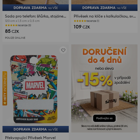
Sada pro telefon: šňůrka, stojánek a ochrana kabelu 3 pack
Přívěsek na klíče s kalkulačkou, svítilnou ve tvaru tlapky a zvonečkem
120 cm x 1,5 cm x 0,5 cm
recenze (1)
109
recenze (3)
CZK
85
CZK
POUZE ONLINE
Překvapující Přívěsek Marvel