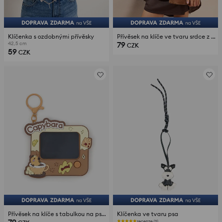
Klíčenka s ozdobnými přívěsky
Přívěsek na klíče ve tvaru srdce z imitace kožešiny s ozdobným zavazováním
79
42,5 cm
CZK
59
CZK
Přívěsek na klíče s tabulkou na psaní a motivem kapybary
Klíčenka ve tvaru psa
recenze (2)