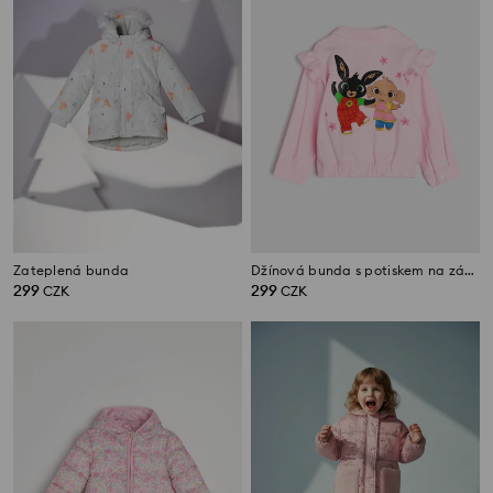
Zateplená bunda
Džínová bunda s potiskem na zádech Bing
299
299
CZK
CZK