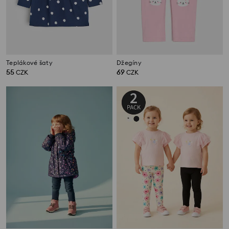
Teplákové šaty
Džegíny
55
69
CZK
CZK