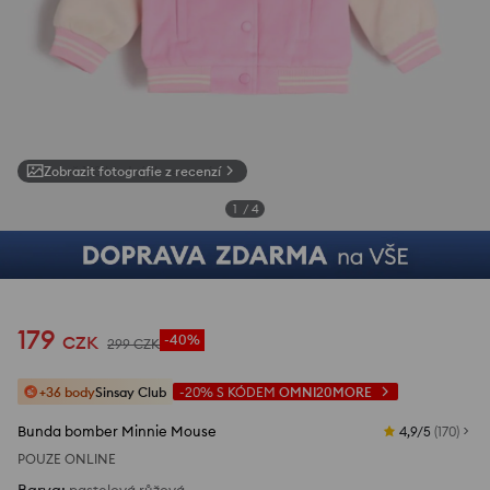
Zobrazit fotografie z recenzí
1
/
4
179
CZK
-40%
299
CZK
+36 body
Sinsay Club
-20%
S KÓDEM
OMNI20MORE
Bunda bomber Minnie Mouse
4,9/5
(
170
)
POUZE ONLINE