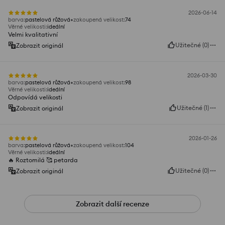
2026-06-14
barva
:
pastelová růžová
zakoupená velikost
:
74
Věrné velikosti
:
ideální
Velmi kvalitativní
Užitečné
(
0
)
Zobrazit originál
2026-03-30
barva
:
pastelová růžová
zakoupená velikost
:
98
Věrné velikosti
:
ideální
Odpovídá velikosti
Užitečné
(
1
)
Zobrazit originál
2026-01-26
barva
:
pastelová růžová
zakoupená velikost
:
104
Věrné velikosti
:
ideální
🔥 Roztomilá 🥰 petarda
Užitečné
(
0
)
Zobrazit originál
Zobrazit další recenze