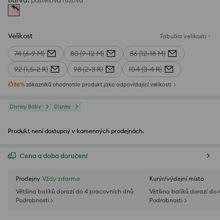
Barva
:
pastelová růžová
Velikost
Tabulka velikostí
74 (6-9 M)
80 (9-12 M)
86 (12-18 M)
92 (1,5-2 R)
98 (2-3 R)
104 (3-4 R)
86
%
zákazníků ohodnotilo produkt jako odpovídající velikosti
Disney Baby
Disney
Produkt není dostupný v kamenných prodejnách.
Cena a doba doručení
Prodejny
Vždy zdarma
Kurýr/výdejní místo
Většina balíků dorazí do 4 pracovních dnů
Většina balíků dorazí do
Podrobnosti >
Podrobnosti >