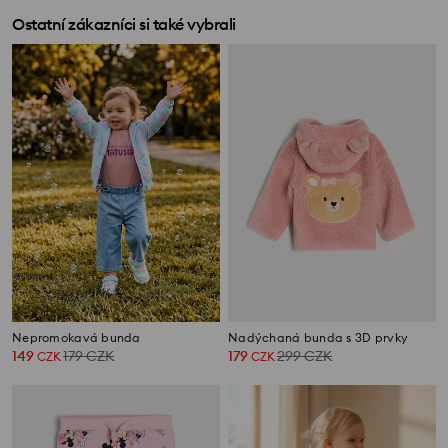
Ostatní zákazníci si také vybrali
Nepromokavá bunda
Nadýchaná bunda s 3D prvky
149
179
CZK
179
299
CZK
CZK
CZK