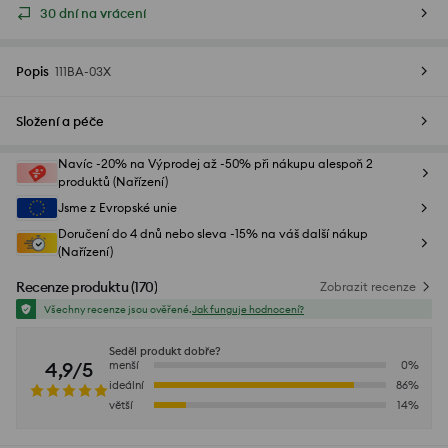
30 dní na vrácení
Popis
111BA-03X
Složení a péče
Navíc -20% na Výprodej až -50% při nákupu alespoň 2
produktů (Nařízení)
Jsme z Evropské unie
Doručení do 4 dnů nebo sleva -15% na váš další nákup
(Nařízení)
Recenze produktu
(
170
)
Zobrazit recenze
Všechny recenze jsou ověřené.
Jak funguje hodnocení?
Seděl produkt dobře?
4,9/5
menší
0
%
ideální
86
%
větší
14
%