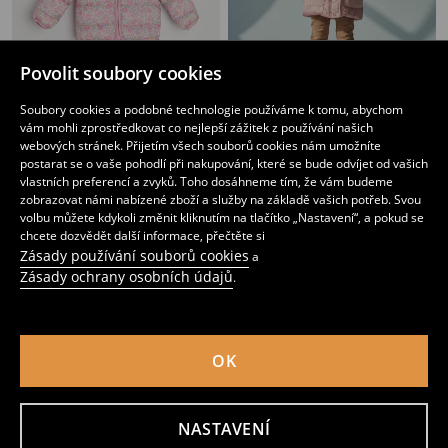
Povolit soubory cookies
Soubory cookies a podobné technologie používáme k tomu, abychom
vám mohli zprostředkovat co nejlepší zážitek z používání našich
Prošívaná puffer bunda s kapucí s květinovým vzorem
Prošívaná bunda s kapucí a umělou kožešinou
webových stránek. Přijetím všech souborů cookies nám umožníte
219
359
CZK
CZK
postarat se o vaše pohodlí při nakupování, které se bude odvíjet od vašich
vlastních preferencí a zvyků. Toho dosáhneme tím, že vám budeme
zobrazovat námi nabízené zboží a služby na základě vašich potřeb. Svou
volbu můžete kdykoli změnit kliknutím na tlačítko „Nastavení“, a pokud se
chcete dozvědět další informace, přečtěte si
Zásady používání souborů cookies
a
Zásady ochrany osobních údajů
.
OK
NASTAVENÍ