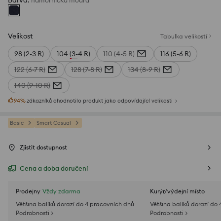
Barva
:
námořnická modrá
Velikost
Tabulka velikostí
98 (2-3 R)
104 (3-4 R)
110 (4-5 R)
116 (5-6 R)
122 (6-7 R)
128 (7-8 R)
134 (8-9 R)
140 (9-10 R)
94
%
zákazníků ohodnotilo produkt jako odpovídající velikosti
Basic
Smart Casual
Zjistit dostupnost
Cena a doba doručení
Prodejny
Vždy zdarma
Kurýr/výdejní místo
Většina balíků dorazí do 4 pracovních dnů
Většina balíků dorazí do
Podrobnosti >
Podrobnosti >