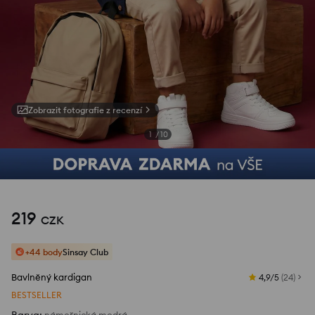
Zobrazit fotografie z recenzí
1
/
10
219
CZK
+44 body
Sinsay Club
Bavlněný kardigan
4,9/5
(
24
)
BESTSELLER