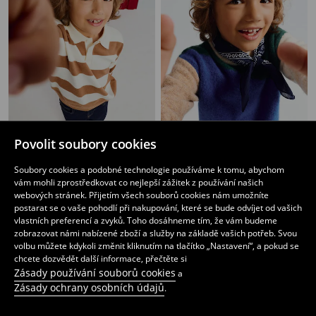
Povolit soubory cookies
Pruhovaný polo svetr s viskózou
Nadýchaný svetr s příměsí vlny
Soubory cookies a podobné technologie používáme k tomu, abychom
219
219
CZK
CZK
vám mohli zprostředkovat co nejlepší zážitek z používání našich
webových stránek. Přijetím všech souborů cookies nám umožníte
postarat se o vaše pohodlí při nakupování, které se bude odvíjet od vašich
vlastních preferencí a zvyků. Toho dosáhneme tím, že vám budeme
zobrazovat námi nabízené zboží a služby na základě vašich potřeb. Svou
volbu můžete kdykoli změnit kliknutím na tlačítko „Nastavení“, a pokud se
chcete dozvědět další informace, přečtěte si
Zásady používání souborů cookies
a
Zásady ochrany osobních údajů
.