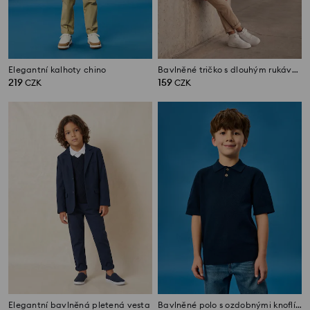
Elegantní kalhoty chino
Bavlněné tričko s dlouhým rukávem
219
159
CZK
CZK
Elegantní bavlněná pletená vesta
Bavlněné polo s ozdobnými knoflíky