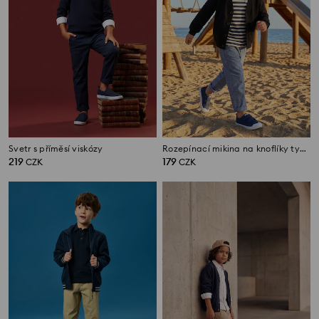
Svetr s příměsí viskózy
Rozepínací mikina na knoflíky typu kardigan
219
179
CZK
CZK