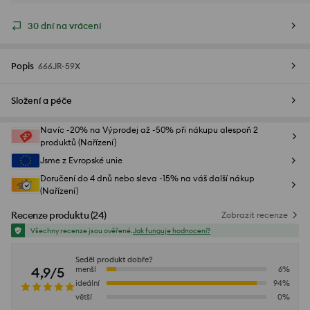
30 dní na vrácení
Popis
666JR-59X
Složení a péče
Navíc -20% na Výprodej až -50% při nákupu alespoň 2
produktů (Nařízení)
Jsme z Evropské unie
Doručení do 4 dnů nebo sleva -15% na váš další nákup
(Nařízení)
Recenze produktu
(
24
)
Zobrazit recenze
Všechny recenze jsou ověřené.
Jak funguje hodnocení?
Seděl produkt dobře?
4,9/5
menší
6
%
ideální
94
%
větší
0
%