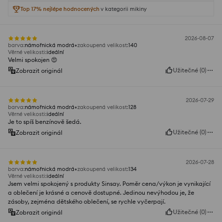
Top 17% nejlépe hodnocených
v kategorii mikiny
2026-08-07
barva
:
námořnická modrá
zakoupená velikost
:
140
Věrné velikosti
:
ideální
Velmi spokojen 😍
Užitečné
(
0
)
Zobrazit originál
2026-07-29
barva
:
námořnická modrá
zakoupená velikost
:
128
Věrné velikosti
:
ideální
Je to spíš benzínově šedá.
Užitečné
(
0
)
Zobrazit originál
2026-07-28
barva
:
námořnická modrá
zakoupená velikost
:
134
Věrné velikosti
:
ideální
Jsem velmi spokojený s produkty Sinsay. Poměr cena/výkon je vynikající
a oblečení je krásné a cenově dostupné. Jedinou nevýhodou je, že
zásoby, zejména dětského oblečení, se rychle vyčerpají.
Užitečné
(
0
)
Zobrazit originál