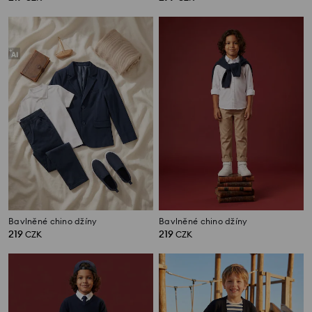
Bavlněné chino džíny
Bavlněné chino džíny
219
219
CZK
CZK