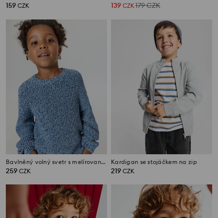
159
139
179
CZK
CZK
CZK
Bavlněný volný svetr s melírovaným efektem
Kardigan se stojáčkem na zip
259
219
CZK
CZK