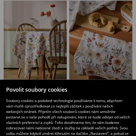
Povolit soubory cookies
Ubrus s květinovým motivem
Bavlněné kuchyňské utěrky s květinovým motivem 2 pack
169
59
CZK
CZK
Soubory cookies a podobné technologie používáme k tomu, abychom
vám mohli zprostředkovat co nejlepší zážitek z používání našich
webových stránek. Přijetím všech souborů cookies nám umožníte
postarat se o vaše pohodlí při nakupování, které se bude odvíjet od vašich
vlastních preferencí a zvyků. Toho dosáhneme tím, že vám budeme
zobrazovat námi nabízené zboží a služby na základě vašich potřeb. Svou
volbu můžete kdykoli změnit kliknutím na tlačítko „Nastavení“, a pokud se