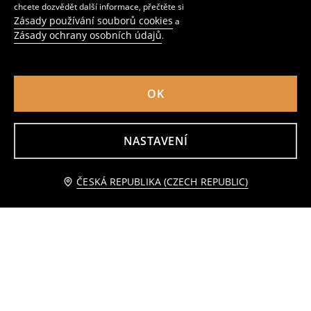
chcete dozvědět další informace, přečtěte si
Zásady používání souborů cookies
a
Zásady ochrany osobních údajů
.
OK
Bavlněné kuchyňské utěrky 2 pack
Ubrus s květinovým motivem
NASTAVENÍ
79
179
CZK
CZK
Přidat do košíku
ČESKÁ REPUBLIKA (CZECH REPUBLIC)
89 CZK