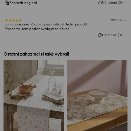
Užitečné
(
0
)
Zobrazit originál
2026-07-12
barva
:
vícebarevná
zakoupená velikost
:
Jeden produkt
Přesně to jsem potřebovala,moc pěkné
Užitečné
(
0
)
Ostatní zákazníci si také vybrali