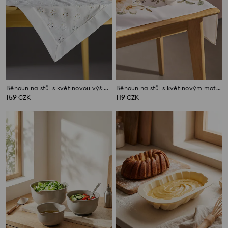
Běhoun na stůl s květinovou výšivkou
Běhoun na stůl s květinovým motivem
159
119
CZK
CZK