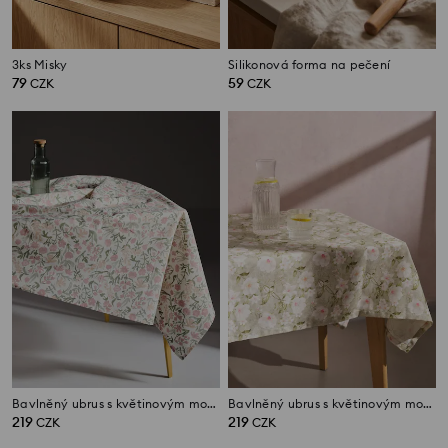
3ks Misky
Silikonová forma na pečení
79
59
CZK
CZK
Bavlněný ubrus s květinovým motivem
Bavlněný ubrus s květinovým motivem
219
219
CZK
CZK