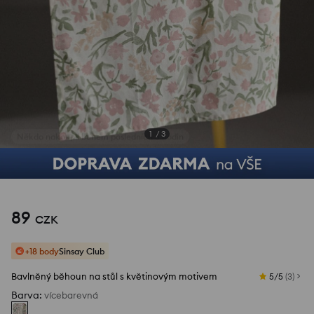
1
/
3
89
CZK
+18 body
Sinsay Club
Bavlněný běhoun na stůl s květinovým motivem
5/5
(
3
)
Barva
:
vícebarevná