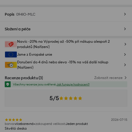
Popis
094IO-MLC
Složení a péče
Navíc -20% na Výprodej až -50% při nákupu alespoň 2
produktů (Nařízení)
Jsme z Evropské unie
Doručení do 4 dnů nebo sleva -15% na váš další nákup
(Nařízení)
Recenze produktu
(
3
)
Zobrazit recenze
Všechny recenze jsou ověřené.
Jak funguje hodnocení?
5/5
2026-07-15
barva
:
vícebarevná
zakoupená velikost
:
Jeden produkt
Skvělá deska