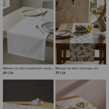
Běhoun na stůl s rostlinným vzorem
Běhoun na stůl s motivem oliv
69
79
CZK
CZK