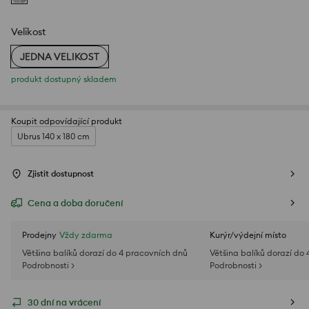
Velikost
JEDNA VELIKOST
produkt dostupný skladem
Koupit odpovídající produkt
Ubrus 140 x 180 cm
Zjistit dostupnost
Cena a doba doručení
Prodejny
Vždy zdarma
Kurýr/výdejní místo
Většina balíků dorazí do 4 pracovních dnů
Většina balíků dorazí do
Podrobnosti >
Podrobnosti >
30 dní na vrácení