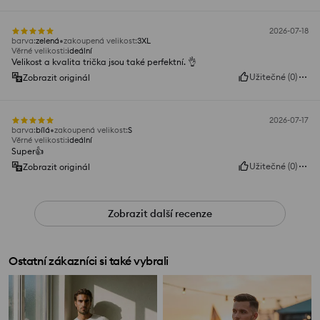
2026-07-18
barva
:
zelená
zakoupená velikost
:
3XL
Věrné velikosti
:
ideální
Velikost a kvalita trička jsou také perfektní. 👌
Užitečné
(
0
)
Zobrazit originál
2026-07-17
barva
:
bílá
zakoupená velikost
:
S
Věrné velikosti
:
ideální
Super👍️
Užitečné
(
0
)
Zobrazit originál
Zobrazit další recenze
Ostatní zákazníci si také vybrali