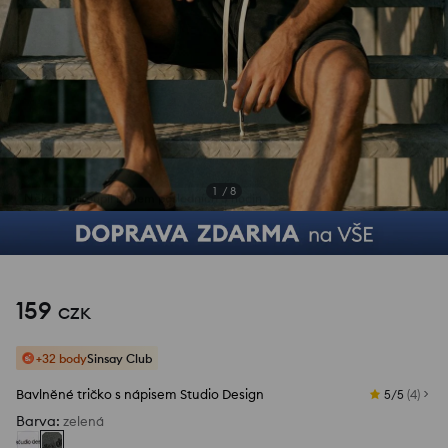
1
/
8
159
CZK
+32 body
Sinsay Club
Bavlněné tričko s nápisem Studio Design
5/5
(
4
)
Barva
:
zelená