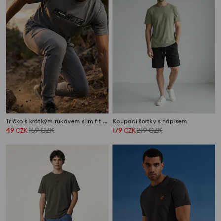
Tričko s krátkým rukávem slim fit SNSY PERFORMANCE
Koupací šortky s nápisem
49
159
CZK
179
219
CZK
CZK
CZK