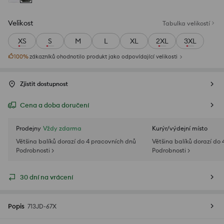
Velikost
Tabulka velikostí
XS
S
M
L
XL
2XL
3XL
100
%
zákazníků ohodnotilo produkt jako odpovídající velikosti
Zjistit dostupnost
Cena a doba doručení
Prodejny
Vždy zdarma
Kurýr/výdejní místo
Většina balíků dorazí do 4 pracovních dnů
Většina balíků dorazí do
Podrobnosti >
Podrobnosti >
30 dní na vrácení
Popis
713JD-67X