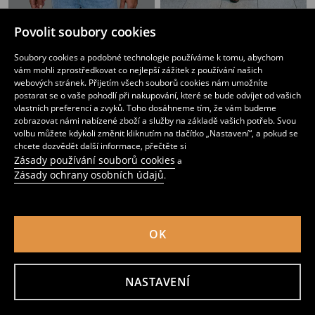
Bavlněné tričko s nápisem You Can Do It Tommorow
Bavlněné tričko s nápisem Show Your Inside
Povolit soubory cookies
39
79
CZK
39
79
CZK
CZK
CZK
Soubory cookies a podobné technologie používáme k tomu, abychom
vám mohli zprostředkovat co nejlepší zážitek z používání našich
webových stránek. Přijetím všech souborů cookies nám umožníte
postarat se o vaše pohodlí při nakupování, které se bude odvíjet od vašich
vlastních preferencí a zvyků. Toho dosáhneme tím, že vám budeme
zobrazovat námi nabízené zboží a služby na základě vašich potřeb. Svou
volbu můžete kdykoli změnit kliknutím na tlačítko „Nastavení“, a pokud se
chcete dozvědět další informace, přečtěte si
Zásady používání souborů cookies
a
Zásady ochrany osobních údajů
.
OK
Bavlněná košilka s potiskem
Bavlněné tričko s nápisem Surfing
25
89
CZK
69
89
CZK
CZK
CZK
NASTAVENÍ
Přidat do košíku