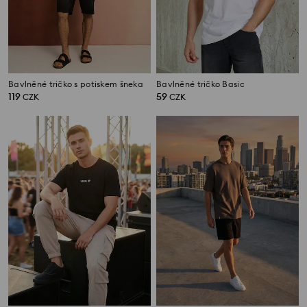
Bavlněné tričko s potiskem šneka
Bavlněné tričko Basic
119
59
CZK
CZK