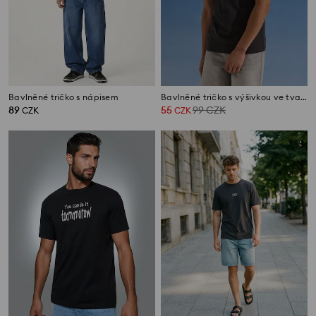
Bavlněné tričko s nápisem
Bavlněné tričko s výšivkou ve tvaru papáji
89
55
99
CZK
CZK
CZK