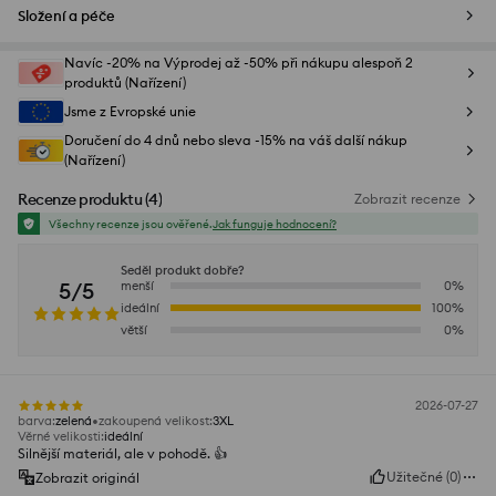
Složení a péče
Navíc -20% na Výprodej až -50% při nákupu alespoň 2
produktů (Nařízení)
Jsme z Evropské unie
Doručení do 4 dnů nebo sleva -15% na váš další nákup
(Nařízení)
Recenze produktu
(
4
)
Zobrazit recenze
Všechny recenze jsou ověřené.
Jak funguje hodnocení?
Seděl produkt dobře?
5/5
menší
0
%
ideální
100
%
větší
0
%
2026-07-27
barva
:
zelená
zakoupená velikost
:
3XL
Věrné velikosti
:
ideální
Silnější materiál, ale v pohodě. 👍️
Užitečné
(
0
)
Zobrazit originál