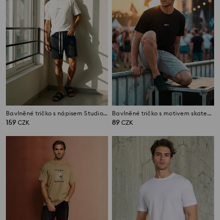
Bavlněné tričko s nápisem Studio Design
Bavlněné tričko s motivem skateboardu
159
89
CZK
CZK