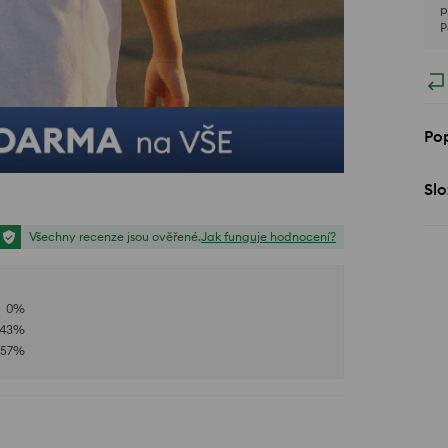
p
P
Pop
Slo
Všechny recenze jsou ověřené.
Jak funguje hodnocení?
0
%
43
%
57
%