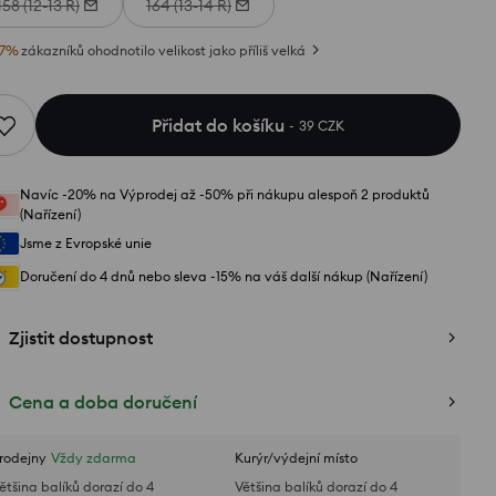
158 (12-13 R)
164 (13-14 R)
7
%
zákazníků ohodnotilo velikost jako příliš velká
Přidat do košíku
39 CZK
Navíc -20% na Výprodej až -50% při nákupu alespoň 2 produktů
(Nařízení)
Jsme z Evropské unie
Doručení do 4 dnů nebo sleva -15% na váš další nákup (Nařízení)
Zjistit dostupnost
Cena a doba doručení
rodejny
Vždy zdarma
Kurýr/výdejní místo
ětšina balíků dorazí do 4
Většina balíků dorazí do 4