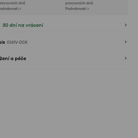
racovních dnů
pracovních dnů
odrobnosti >
Podrobnosti >
30 dní na vrácení
is
016IV-00X
žení a péče