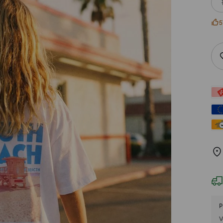
5
P
V