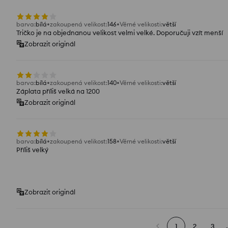
barva
:
bílá
zakoupená velikost
:
146
Věrné velikosti
:
větší
Tričko je na objednanou velikost velmi velké. Doporučuji vzít menší
Zobrazit originál
barva
:
bílá
zakoupená velikost
:
140
Věrné velikosti
:
větší
Záplata příliš velká na 1200
Zobrazit originál
barva
:
bílá
zakoupená velikost
:
158
Věrné velikosti
:
větší
Příliš velký
Zobrazit originál
1
2
3
.