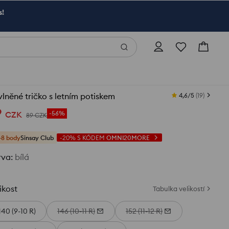
s!
lněné tričko s letním potiskem
4,6/5
(
19
)
9
CZK
-56%
89
CZK
+8 body
Sinsay Club
-20%
S KÓDEM
OMNI20MORE
rva
:
bílá
ikost
Tabulka velikostí
140 (9-10 R)
146 (10-11 R)
152 (11-12 R)