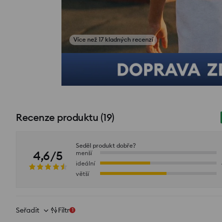
Zobrazit fotografie z recenzí
Recenze produktu
(
19
)
Seděl produkt dobře?
4,6/5
menší
ideální
větší
Seřadit
Filtr
1