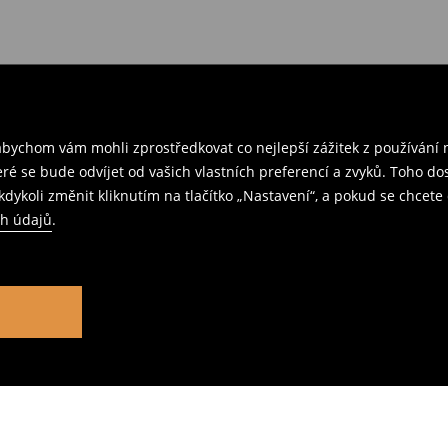
ychom vám mohli zprostředkovat co nejlepší zážitek z používání n
teré se bude odvíjet od vašich vlastních preferencí a zvyků. Toh
dykoli změnit kliknutím na tlačítko „Nastavení“, a pokud se chcete 
ch údajů
.